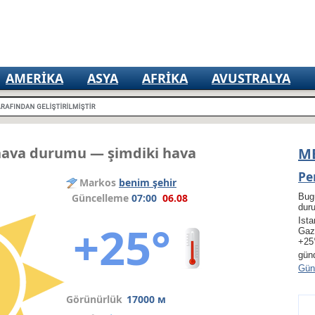
AMERIKA
ASYA
AFRIKA
AVUSTRALYA
hava durumu — şimdiki hava
M
Pe
Markos
benim şehir
Güncelleme
07:00
06.08
Bug
dur
Ista
+25°
Gaz
+25
gün
Gün 
Görünürlük
17000 м