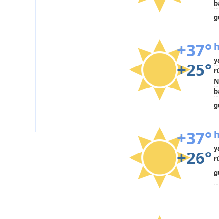
b
g
+37°
h
y
+25°
r
N
b
g
+37°
h
y
+26°
r
g