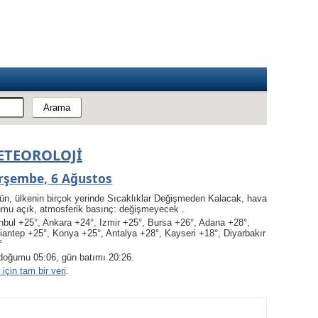
ETEOROLOJI
rşembe, 6 Ağustos
ün, ülkenin birçok yerinde Sıcaklıklar Değişmeden Kalacak, hava
umu açık, atmosferik basınç: değişmeyecek .
nbul +25°, Ankara +24°, Izmir +25°, Bursa +26°, Adana +28°,
iantep +25°, Konya +25°, Antalya +28°, Kayseri +18°, Diyarbakır
°
doğumu 05:06, gün batımı 20:26.
için tam bir veri
.