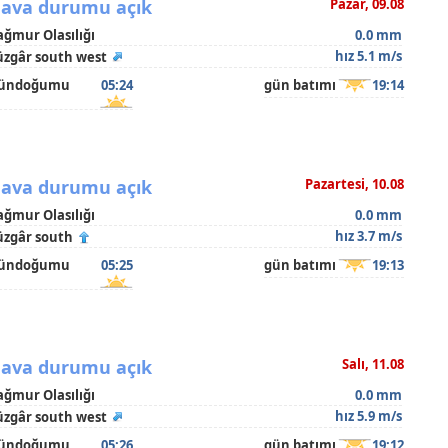
ava durumu açık
Pazar, 09.08
ağmur Olasılığı
0.0 mm
hız 5.1 m/s
üzgâr south west
ündoğumu
05:24
gün batımı
19:14
ava durumu açık
Pazartesi, 10.08
ağmur Olasılığı
0.0 mm
hız 3.7 m/s
üzgâr south
ündoğumu
05:25
gün batımı
19:13
ava durumu açık
Salı, 11.08
ağmur Olasılığı
0.0 mm
hız 5.9 m/s
üzgâr south west
ündoğumu
05:26
gün batımı
19:12