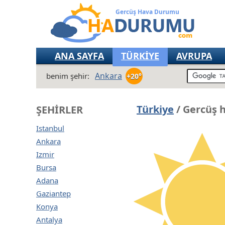
Gercüş Hava Durumu
ANA SAYFA
TÜRKİYE
AVRUPA
Ankara
benim şehir:
+20°
Türkiye
/ Gercüş 
ŞEHIRLER
Istanbul
Ankara
Izmir
Bursa
Adana
Gaziantep
Konya
Antalya