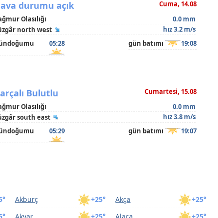
ava durumu açık
Cuma, 14.08
ağmur Olasılığı
0.0 mm
hız 3.2 m/s
üzgâr north west
ündoğumu
05:28
gün batımı
19:08
arçalı Bulutlu
Cumartesi, 15.08
ağmur Olasılığı
0.0 mm
hız 3.8 m/s
üzgâr south east
ündoğumu
05:29
gün batımı
19:07
5°
Akburç
+25°
Akça
+25°
5°
Akyar
+25°
Alaca
+25°