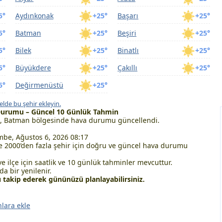
5°
Aydınkonak
+25°
Başarı
+25°
5°
Batman
+25°
Beşiri
+25°
5°
Bilek
+25°
Binatlı
+25°
5°
Büyükdere
+25°
Çakıllı
+25°
5°
Değirmenüstü
+25°
lde bu şehir ekleyin.
Durumu – Güncel 10 Günlük Tahmin
, Batman bölgesinde hava durumu güncellendi.
be, Ağustos 6, 2026 08:17
 2000’den fazla şehir için doğru ve güncel hava durumu
ve ilçe için saatlik ve 10 günlük tahminler mevcuttur.
a bir yenilenir.
takip ederek gününüzü planlayabilirsiniz.
nlara ekle