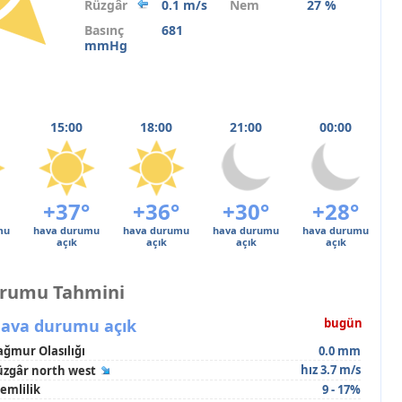
Rüzgâr
0.1 m/s
Nem
27 %
Basınç
681
mmHg
15:00
18:00
21:00
00:00
+37°
+36°
+30°
+28°
mu
hava durumu
hava durumu
hava durumu
hava durumu
açık
açık
açık
açık
urumu Tahmini
ava durumu açık
bugün
ağmur Olasılığı
0.0 mm
hız 3.7 m/s
üzgâr north west
emlilik
9 - 17%