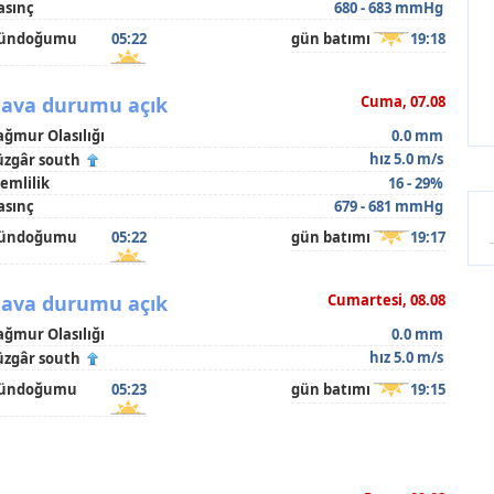
asınç
680 - 683 mmHg
ündoğumu
05:22
gün batımı
19:18
ava durumu açık
Cuma, 07.08
ağmur Olasılığı
0.0 mm
hız 5.0 m/s
üzgâr south
emlilik
16 - 29%
asınç
679 - 681 mmHg
ündoğumu
05:22
gün batımı
19:17
ava durumu açık
Cumartesi, 08.08
ağmur Olasılığı
0.0 mm
hız 5.0 m/s
üzgâr south
ündoğumu
05:23
gün batımı
19:15