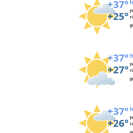
+37°
h
y
+25°
r
g
+37°
h
y
+27°
r
g
+37°
h
y
+26°
r
g