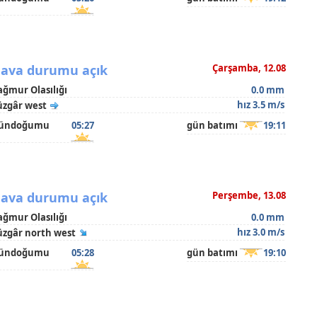
ava durumu açık
Çarşamba, 12.08
ağmur Olasılığı
0.0 mm
hız 3.5 m/s
üzgâr west
ündoğumu
05:27
gün batımı
19:11
ava durumu açık
Perşembe, 13.08
ağmur Olasılığı
0.0 mm
hız 3.0 m/s
üzgâr north west
ündoğumu
05:28
gün batımı
19:10