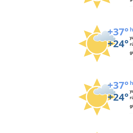
+37°
h
y
+24°
r
g
+37°
h
y
+24°
r
g