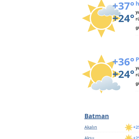
+37°
h
y
+24°
r
g
+36°
P
y
+24°
r
g
Batman
Akalın
+2
Aksu
+2