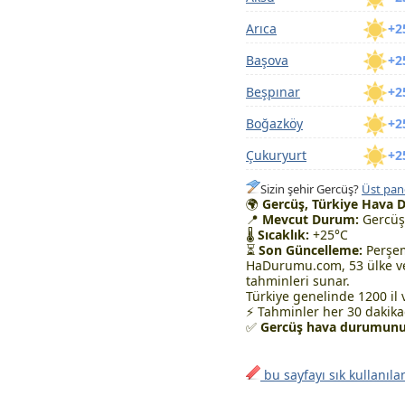
Arıca
+2
Başova
+2
Beşpınar
+2
Boğazköy
+2
Çukuryurt
+2
Sizin şehir Gercüş?
Üst pane
🌍
Gercüş, Türkiye Hava 
📍
Mevcut Durum:
Gercüş
🌡
Sıcaklık:
+25°C
⏳
Son Güncelleme:
Perşem
HaDurumu.com, 53 ülke ve
tahminleri sunar.
Türkiye genelinde 1200 il 
⚡ Tahminler her 30 dakikad
✅
Gercüş hava durumunu 
bu sayfayı sık kullanıla