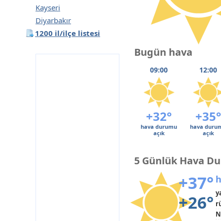
Kayseri
Diyarbakır
1200 il/ilçe listesi
Bugün hava
09:00
12:00
+32°
+35°
hava durumu
hava duru
açık
açık
5 Günlük Hava D
+37°
h
y
+26°
r
N