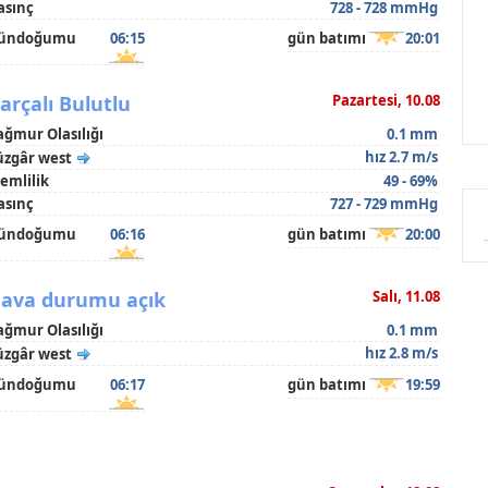
asınç
728 - 728 mmHg
ündoğumu
06:15
gün batımı
20:01
arçalı Bulutlu
Pazartesi, 10.08
ağmur Olasılığı
0.1 mm
hız 2.7 m/s
üzgâr west
emlilik
49 - 69%
asınç
727 - 729 mmHg
ündoğumu
06:16
gün batımı
20:00
ava durumu açık
Salı, 11.08
ağmur Olasılığı
0.1 mm
hız 2.8 m/s
üzgâr west
ündoğumu
06:17
gün batımı
19:59