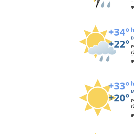
g
+34°
h
D
+22°
y
r
g
+33°
h
M
+20°
y
r
g