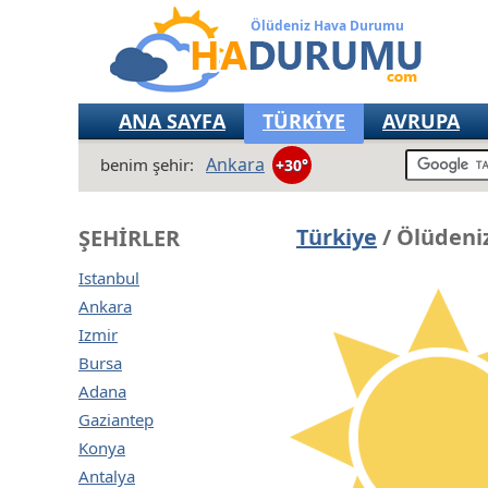
Ölüdeniz Hava Durumu
ANA SAYFA
TÜRKİYE
AVRUPA
Ankara
benim şehir:
+30°
Türkiye
/ Ölüdeni
ŞEHIRLER
Istanbul
Ankara
Izmir
Bursa
Adana
Gaziantep
Konya
Antalya