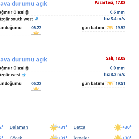
ava durumu açık
Pazartesi, 17.08
ağmur Olasılığı
0.6 mm
hız 3.4 m/s
üzgâr south west
ündoğumu
06:22
gün batımı
19:52
ava durumu açık
Salı, 18.08
ağmur Olasılığı
0.0 mm
hız 3.2 m/s
üzgâr west
ündoğumu
06:22
gün batımı
19:51
2°
Dalaman
+31°
Datça
+30°
2°
Göcek
+31°
İçmeler
+30°