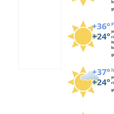
b
g
+36°
P
y
+24°
r
N
b
g
+37°
h
y
+24°
r
g