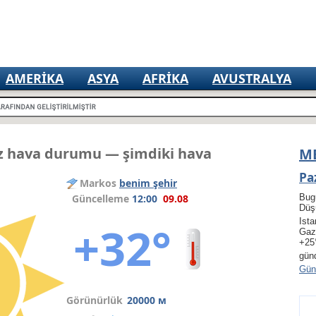
AMERIKA
ASYA
AFRIKA
AVUSTRALYA
z hava durumu — şimdiki hava
M
Pa
Markos
benim şehir
Güncelleme
12:00
09.08
Bugü
Düşü
Ista
+32°
Gaz
+25
gün
Gün 
Görünürlük
20000 м