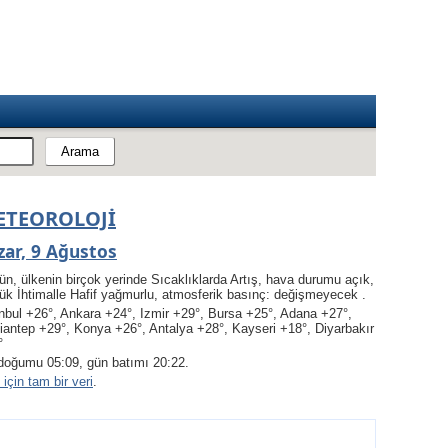
ETEOROLOJI
zar, 9 Ağustos
n, ülkenin birçok yerinde Sıcaklıklarda Artış, hava durumu açık
,
k İhtimalle Hafif yağmurlu
, atmosferik basınç: değişmeyecek .
nbul +26°, Ankara +24°, Izmir +29°, Bursa +25°, Adana +27°,
iantep +29°, Konya +26°, Antalya +28°, Kayseri +18°, Diyarbakır
°
doğumu 05:09, gün batımı 20:22.
için tam bir veri
.