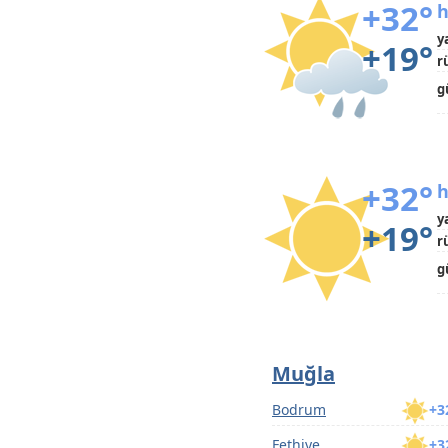
+32°
h
y
+19°
r
g
+32°
h
y
+19°
r
g
Muğla
Bodrum
+3
Fethiye
+3