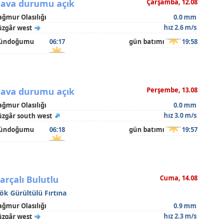
ava durumu açık
Çarşamba, 12.08
ağmur Olasılığı
0.0 mm
hız 2.6 m/s
üzgâr west
ündoğumu
06:17
gün batımı
19:58
ava durumu açık
Perşembe, 13.08
ağmur Olasılığı
0.0 mm
hız 3.0 m/s
üzgâr south west
ündoğumu
06:18
gün batımı
19:57
arçalı Bulutlu
Cuma, 14.08
ök Gürültülü Fırtına
ağmur Olasılığı
0.9 mm
hız 2.3 m/s
üzgâr west