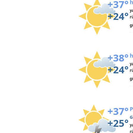
+37°
h
y
+24°
r
g
+38°
h
y
+24°
r
g
+37°
P
G
+25°
y
r