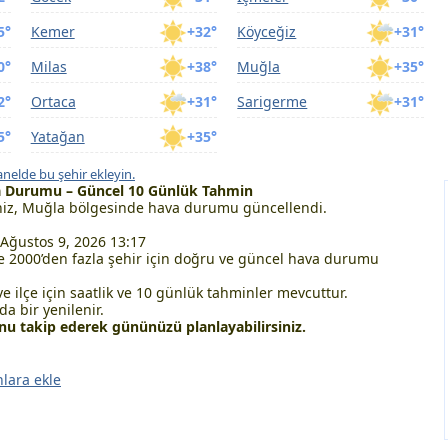
5°
Kemer
+32°
Köyceğiz
+31°
0°
Milas
+38°
Muğla
+35°
2°
Ortaca
+31°
Sarigerme
+31°
5°
Yatağan
+35°
nelde bu şehir ekleyin.
a Durumu – Güncel 10 Günlük Tahmin
iz, Muğla bölgesinde hava durumu güncellendi.
 Ağustos 9, 2026 13:17
 2000’den fazla şehir için doğru ve güncel hava durumu
ve ilçe için saatlik ve 10 günlük tahminler mevcuttur.
a bir yenilenir.
u takip ederek gününüzü planlayabilirsiniz.
nlara ekle