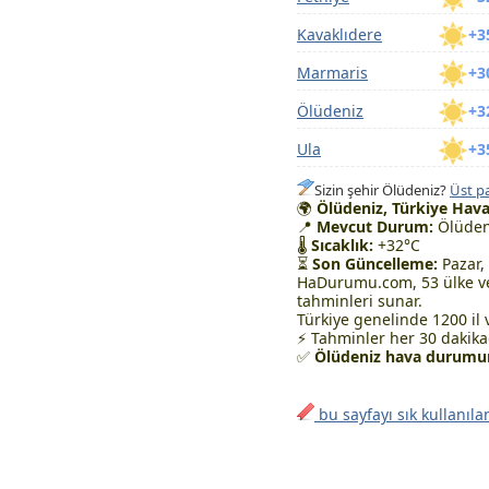
Kavaklıdere
+3
Marmaris
+3
Ölüdeniz
+3
Ula
+3
Sizin şehir Ölüdeniz?
Üst pa
🌍
Ölüdeniz, Türkiye Hav
📍
Mevcut Durum:
Ölüden
🌡
Sıcaklık:
+32°C
⏳
Son Güncelleme:
Pazar,
HaDurumu.com, 53 ülke ve
tahminleri sunar.
Türkiye genelinde 1200 il 
⚡ Tahminler her 30 dakikad
✅
Ölüdeniz hava durumun
bu sayfayı sık kullanıla