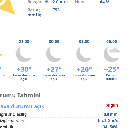
Rüzgâr
2.0 m/s
Nem
64 %
Basınç
753
mmHg
21:00
00:00
03:00
06:00
°
+30°
+27°
+26°
+25°
umu
hava durumu
hava durumu
hava durumu
Parçalı
açık
açık
açık
Bulutlu
urumu Tahmini
ava durumu açık
bugün
ağmur Olasılığı
0.0 mm
hız 2.6 m/s
üzgâr west
emlilik
34 - 50%