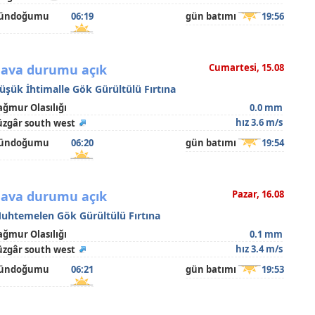
ündoğumu
06:19
gün batımı
19:56
ava durumu açık
Cumartesi, 15.08
üşük İhtimalle Gök Gürültülü Fırtına
ağmur Olasılığı
0.0 mm
hız 3.6 m/s
üzgâr south west
ündoğumu
06:20
gün batımı
19:54
ava durumu açık
Pazar, 16.08
uhtemelen Gök Gürültülü Fırtına
ağmur Olasılığı
0.1 mm
hız 3.4 m/s
üzgâr south west
ündoğumu
06:21
gün batımı
19:53