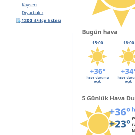
Kayseri
Diyarbakır
1200 il/ilçe listesi
Bugün hava
15:00
18:00
+36°
+34
hava durumu
hava dur
açık
açık
5 Günlük Hava D
+36°
h
y
+23°
r
N