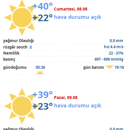
+40°
Cumartesi, 08.08
+22°
hava durumu açık
yağmur Olasılığı
0.0 mm
hız 4.4 m/s
rüzgâr south
Nemlilik
22 - 31%
basınç
697 - 699 mmHg
gündoğumu
05:26
gün batımı
19:18
+39°
Pazar, 09.08
+23°
hava durumu açık
yağmur Olasılığı
0.0 mm