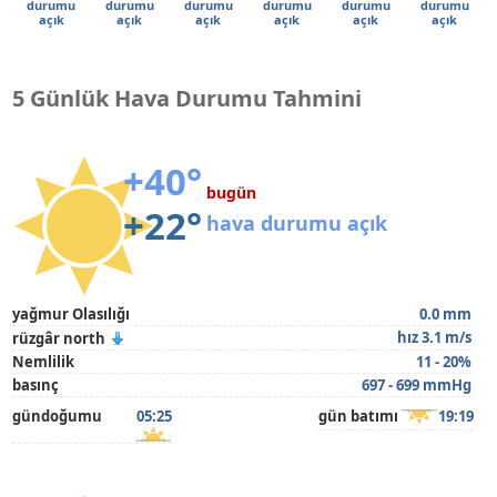
durumu
durumu
durumu
durumu
durumu
durumu
açık
açık
açık
açık
açık
açık
5 Günlük Hava Durumu Tahmini
+40°
bugün
+22°
hava durumu açık
yağmur Olasılığı
0.0 mm
hız 3.1 m/s
rüzgâr north
Nemlilik
11 - 20%
basınç
697 - 699 mmHg
gündoğumu
05:25
gün batımı
19:19