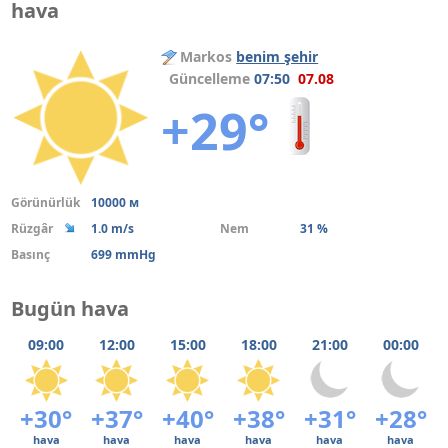
hava
Markos
benim şehir
Güncelleme
07:50
07.08
+29°
Görünürlük
10000 м
Rüzgâr
1.0 m/s
Nem
31 %
Basınç
699 mmHg
Bugün hava
09:00
12:00
15:00
18:00
21:00
00:00
+30°
+37°
+40°
+38°
+31°
+28°
hava
hava
hava
hava
hava
hava