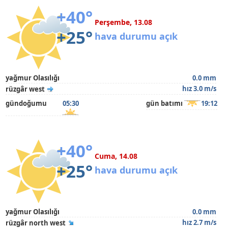
+40°
Perşembe, 13.08
+25°
hava durumu açık
yağmur Olasılığı
0.0 mm
hız 3.0 m/s
rüzgâr west
gündoğumu
05:30
gün batımı
19:12
+40°
Cuma, 14.08
+25°
hava durumu açık
yağmur Olasılığı
0.0 mm
hız 2.7 m/s
rüzgâr north west