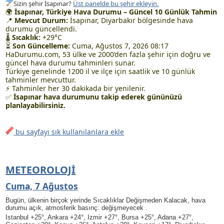
Sizin şehir İsapınar?
Üst panelde bu şehir ekleyin.
🌍
İsapınar, Türkiye Hava Durumu – Güncel 10 Günlük Tahmin
📍
Mevcut Durum:
İsapınar, Diyarbakır bölgesinde hava
durumu güncellendi.
🌡
Sıcaklık:
+29°C
⏳
Son Güncelleme:
Cuma, Ağustos 7, 2026 08:17
HaDurumu.com, 53 ülke ve 2000’den fazla şehir için doğru ve
güncel hava durumu tahminleri sunar.
Türkiye genelinde 1200 il ve ilçe için saatlik ve 10 günlük
tahminler mevcuttur.
⚡ Tahminler her 30 dakikada bir yenilenir.
✅
İsapınar hava durumunu takip ederek gününüzü
planlayabilirsiniz.
bu sayfayı sık kullanılanlara ekle
METEOROLOJI
Cuma, 7 Ağustos
Bugün, ülkenin birçok yerinde Sıcaklıklar Değişmeden Kalacak, hava
durumu açık, atmosferik basınç: değişmeyecek .
Istanbul +25°, Ankara +24°, Izmir +27°, Bursa +25°, Adana +27°,