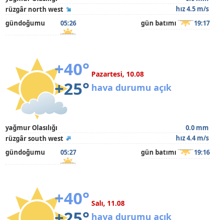
hız 4.5 m/s
rüzgâr north west
gündoğumu
05:26
gün batımı
19:17
+40°
Pazartesi, 10.08
+25°
hava durumu açık
yağmur Olasılığı
0.0 mm
hız 4.4 m/s
rüzgâr south west
gündoğumu
05:27
gün batımı
19:16
+40°
Salı, 11.08
+25°
hava durumu açık