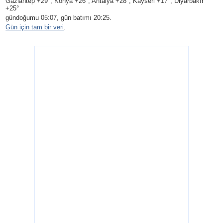
Gaziantep +29°, Konya +26°, Antalya +28°, Kayseri +17°, Diyarbakır
+25°
gündoğumu 05:07, gün batımı 20:25.
Gün için tam bir veri
.