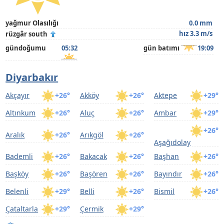
yağmur Olasılığı
0.0 mm
hız 3.3 m/s
rüzgâr south
gündoğumu
05:32
gün batımı
19:09
Diyarbakır
Akçayır
+26°
Akköy
+26°
Aktepe
+29°
Altınkum
+26°
Aluç
+26°
Ambar
+29°
+26°
Aralık
+26°
Arıkgöl
+26°
Aşağıdolay
Bademli
+26°
Bakacak
+26°
Başhan
+26°
Başköy
+26°
Başören
+26°
Bayındır
+26°
Belenli
+29°
Belli
+26°
Bismil
+26°
Çataltarla
+29°
Çermik
+29°