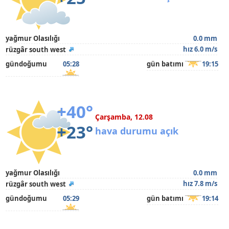
yağmur Olasılığı
0.0 mm
hız 6.0 m/s
rüzgâr south west
gündoğumu
05:28
gün batımı
19:15
+40°
Çarşamba, 12.08
+23°
hava durumu açık
yağmur Olasılığı
0.0 mm
hız 7.8 m/s
rüzgâr south west
gündoğumu
05:29
gün batımı
19:14