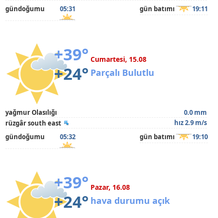
gündoğumu
05:31
gün batımı
19:11
+39°
Cumartesi, 15.08
+24°
Parçalı Bulutlu
yağmur Olasılığı
0.0 mm
hız 2.9 m/s
rüzgâr south east
gündoğumu
05:32
gün batımı
19:10
+39°
Pazar, 16.08
+24°
hava durumu açık