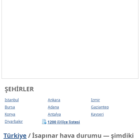
ŞEHIRLER
Istanbul
Ankara
Izmir
Bursa
Adana
Gaziantep
Konya
Antalya
Kayseri
Diyarbakır
1200 il/ilçe listesi
Türkiye
/ İsapınar hava durumu — şimdiki