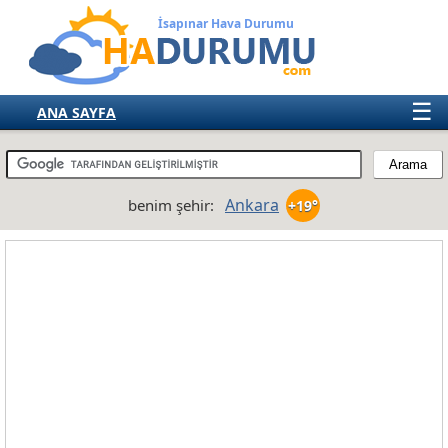
İsapınar Hava Durumu
☰
ANA SAYFA
TÜRKİYE
AVRUPA
Ankara
benim şehir:
+19°
AMERIKA
ASYA
AFRIKA
AVUSTRALYA