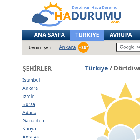
Dörtdivan Hava Durumu
ANA SAYFA
TÜRKİYE
AVRUPA
Ankara
benim şehir:
+26°
Türkiye
/ Dörtdiv
ŞEHIRLER
Istanbul
Ankara
Izmir
Bursa
Adana
Gaziantep
Konya
Antalya