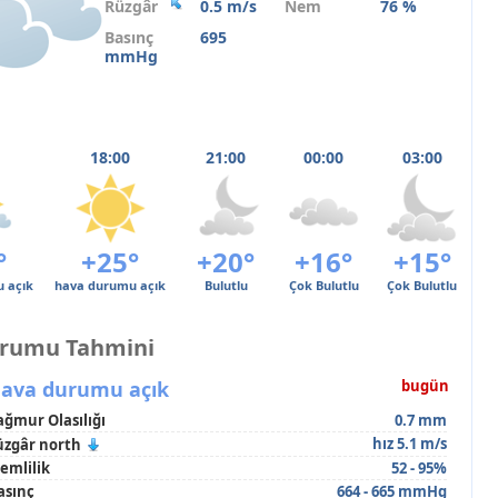
Rüzgâr
0.5 m/s
Nem
76 %
Basınç
695
mmHg
18:00
21:00
00:00
03:00
°
+25°
+20°
+16°
+15°
 açık
hava durumu açık
Bulutlu
Çok Bulutlu
Çok Bulutlu
urumu Tahmini
ava durumu açık
bugün
ağmur Olasılığı
0.7 mm
hız 5.1 m/s
üzgâr north
emlilik
52 - 95%
asınç
664 - 665 mmHg