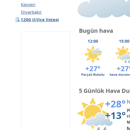
Kayseri
Diyarbakır
1200 il/ilçe listesi
Bugün hava
12:00
15:00
+27°
+27
Parçalı Bulutlu
hava durumu
5 Günlük Hava D
+28°
h
y
+13°
r
N
b