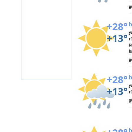
g
+28°
h
y
+13°
r
N
b
g
+28°
h
y
+13°
r
g
h