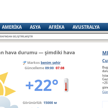
AMERIKA
ASYA
AFRIKA
AVUSTRALYA
an hava durumu — şimdiki hava
M
Cu
Markos
benim şehir
Güncelleme
09:00
07.08
Bug
dur
Ista
+22°
Gaz
+25
gün
Gün 
Görünürlük
15000 м