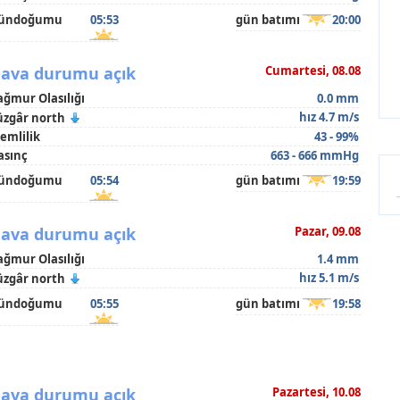
ündoğumu
05:53
gün batımı
20:00
ava durumu açık
Cumartesi, 08.08
ağmur Olasılığı
0.0 mm
hız 4.7 m/s
üzgâr north
emlilik
43 - 99%
asınç
663 - 666 mmHg
ündoğumu
05:54
gün batımı
19:59
ava durumu açık
Pazar, 09.08
ağmur Olasılığı
1.4 mm
hız 5.1 m/s
üzgâr north
ündoğumu
05:55
gün batımı
19:58
ava durumu açık
Pazartesi, 10.08