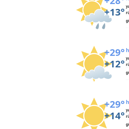
+28°
y
+13°
r
g
+29°
h
y
+12°
r
g
+29°
h
y
+14°
r
g