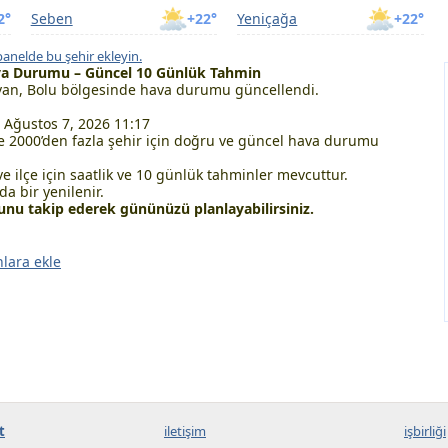
2°
Seben
+22°
Yeniçağa
+22°
panelde bu şehir ekleyin.
va Durumu – Güncel 10 Günlük Tahmin
an, Bolu bölgesinde hava durumu güncellendi.
Ağustos 7, 2026 11:17
 2000’den fazla şehir için doğru ve güncel hava durumu
ve ilçe için saatlik ve 10 günlük tahminler mevcuttur.
a bir yenilenir.
nu takip ederek gününüzü planlayabilirsiniz.
nlara ekle
t
iletişim
işbirliği