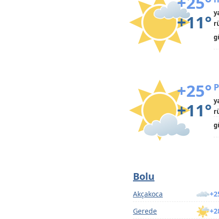
+25°
y
+11°
r
g
+25°
P
y
+11°
r
g
Bolu
Akçakoca
+2
Gerede
+2