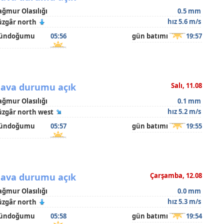
ağmur Olasılığı
0.5 mm
hız 5.6 m/s
üzgâr north
ündoğumu
05:56
gün batımı
19:57
ava durumu açık
Salı, 11.08
ağmur Olasılığı
0.1 mm
hız 5.2 m/s
üzgâr north west
ündoğumu
05:57
gün batımı
19:55
ava durumu açık
Çarşamba, 12.08
ağmur Olasılığı
0.0 mm
hız 5.3 m/s
üzgâr north
ündoğumu
05:58
gün batımı
19:54