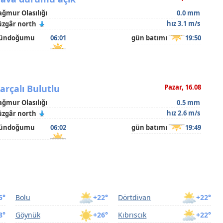
ağmur Olasılığı
0.0 mm
hız 3.1 m/s
üzgâr north
ündoğumu
06:01
gün batımı
19:50
arçalı Bulutlu
Pazar, 16.08
ağmur Olasılığı
0.5 mm
hız 2.6 m/s
üzgâr north
ündoğumu
06:02
gün batımı
19:49
5°
Bolu
+22°
Dörtdivan
+22°
8°
Göynük
+26°
Kıbrıscık
+22°