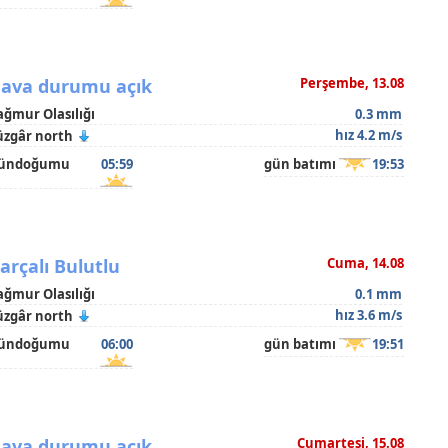
ava durumu açık
Perşembe, 13.08
ağmur Olasılığı
0.3 mm
hız 4.2 m/s
üzgâr north
ündoğumu
05:59
gün batımı
19:53
arçalı Bulutlu
Cuma, 14.08
ağmur Olasılığı
0.1 mm
hız 3.6 m/s
üzgâr north
ündoğumu
06:00
gün batımı
19:51
ava durumu açık
Cumartesi, 15.08