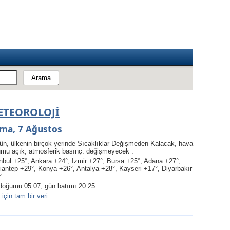
ETEOROLOJI
ma, 7 Ağustos
ün, ülkenin birçok yerinde Sıcaklıklar Değişmeden Kalacak, hava
umu açık, atmosferik basınç: değişmeyecek .
nbul +25°, Ankara +24°, Izmir +27°, Bursa +25°, Adana +27°,
iantep +29°, Konya +26°, Antalya +28°, Kayseri +17°, Diyarbakır
°
doğumu 05:07, gün batımı 20:25.
için tam bir veri
.