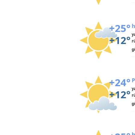
+25°
h
y
+12°
r
g
+24°
P
y
+12°
r
g
h