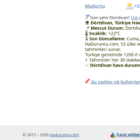
Mudurnu
+2
Sizin şehir Dörtdivan?
Üst 
🌍
Dörtdivan, Türkiye Ha
📍
Mevcut Durum:
Dörtdiv
🌡
Sıcaklık:
+22°C
⏳
Son Güncelleme:
Cuma, 
HaDurumu.com, 53 ülke ve
tahminleri sunar.
Türkiye genelinde 1200 il 
⚡ Tahminler her 30 dakikad
✅
Dörtdivan hava durumu
bu sayfayı sık kullanıla
© 2013 – 2026
Hadurumu.com
hava widge