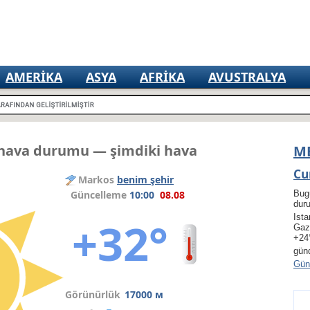
AMERIKA
ASYA
AFRIKA
AVUSTRALYA
 hava durumu — şimdiki hava
M
Cu
Markos
benim şehir
Güncelleme
10:00
08.08
Bug
dur
Ista
+32°
Gaz
+24
gün
Gün 
Görünürlük
17000 м