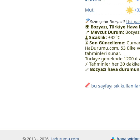
Mut
+3
Sizin şehir Bozyazı?
Üst pan
🌍
Bozyazı, Türkiye Hava
📍
Mevcut Durum:
Bozyazı
🌡
Sıcaklık:
+32°C
⏳
Son Güncelleme:
Cumart
HaDurumu.com, 53 ülke ve
tahminleri sunar.
Türkiye genelinde 1200 il 
⚡ Tahminler her 30 dakikad
✅
Bozyazı hava durumunu 
bu sayfayı sık kullanıla
© 2013 – 2026
Hadurumu.com
hava widge