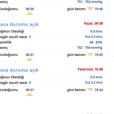
asınç
751 - 753 mmHg
ündoğumu
06:00
gün batımı
19:46
ava durumu açık
Pazar, 09.08
ağmur Olasılığı
0.0 mm
hız 4.3 m/s
üzgâr south west
emlilik
48 - 82%
asınç
752 - 754 mmHg
ündoğumu
06:01
gün batımı
19:45
ava durumu açık
Pazartesi, 10.08
ağmur Olasılığı
0.0 mm
hız 3.2 m/s
üzgâr south west
ündoğumu
06:01
gün batımı
19:44