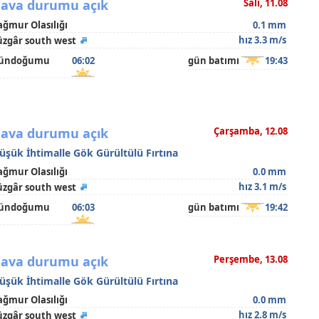
ava durumu açık
Salı, 11.08
ağmur Olasılığı
0.1 mm
hız 3.3 m/s
üzgâr south west
ündoğumu
06:02
gün batımı
19:43
ava durumu açık
Çarşamba, 12.08
üşük İhtimalle Gök Gürültülü Fırtına
ağmur Olasılığı
0.0 mm
hız 3.1 m/s
üzgâr south west
ündoğumu
06:03
gün batımı
19:42
ava durumu açık
Perşembe, 13.08
üşük İhtimalle Gök Gürültülü Fırtına
ağmur Olasılığı
0.0 mm
hız 2.8 m/s
üzgâr south west