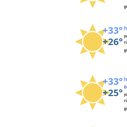
g
+33°
h
y
+26°
r
g
+33°
h
D
+25°
y
r
g