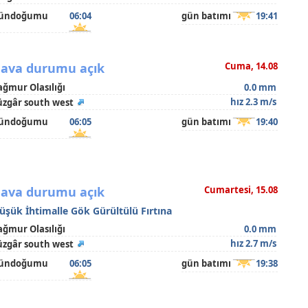
ündoğumu
06:04
gün batımı
19:41
ava durumu açık
Cuma, 14.08
ağmur Olasılığı
0.0 mm
hız 2.3 m/s
üzgâr south west
ündoğumu
06:05
gün batımı
19:40
ava durumu açık
Cumartesi, 15.08
üşük İhtimalle Gök Gürültülü Fırtına
ağmur Olasılığı
0.0 mm
hız 2.7 m/s
üzgâr south west
ündoğumu
06:05
gün batımı
19:38