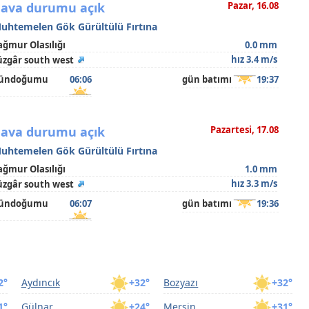
ava durumu açık
Pazar, 16.08
uhtemelen Gök Gürültülü Fırtına
ağmur Olasılığı
0.0 mm
hız 3.4 m/s
üzgâr south west
ündoğumu
06:06
gün batımı
19:37
ava durumu açık
Pazartesi, 17.08
uhtemelen Gök Gürültülü Fırtına
ağmur Olasılığı
1.0 mm
hız 3.3 m/s
üzgâr south west
ündoğumu
06:07
gün batımı
19:36
2°
Aydıncık
+32°
Bozyazı
+32°
1°
Gülnar
+24°
Mersin
+31°