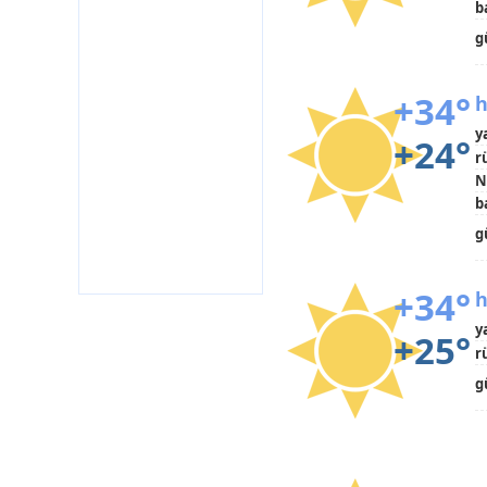
b
g
+34°
h
y
+24°
r
N
b
g
+34°
h
y
+25°
r
g