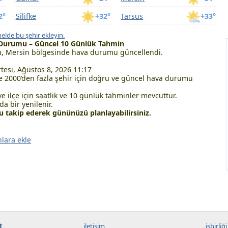
2°
Silifke
+32°
Tarsus
+33°
elde bu şehir ekleyin.
 Durumu – Güncel 10 Günlük Tahmin
, Mersin bölgesinde hava durumu güncellendi.
esi, Ağustos 8, 2026 11:17
 2000’den fazla şehir için doğru ve güncel hava durumu
ve ilçe için saatlik ve 10 günlük tahminler mevcuttur.
a bir yenilenir.
takip ederek gününüzü planlayabilirsiniz.
nlara ekle
t
iletişim
işbirliği