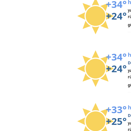
+34°
h
y
+24°
r
g
+34°
h
D
+24°
y
r
g
+33°
h
D
+25°
y
r