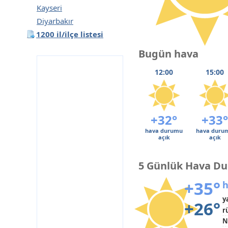
Kayseri
Diyarbakır
1200 il/ilçe listesi
Bugün hava
12:00
15:00
+32°
+33°
hava durumu
hava duru
açık
açık
5 Günlük Hava D
+35°
h
y
+26°
r
N