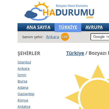
Bozyazı Hava Durumu
ANA SAYFA
TÜRKİYE
AVRUPA
Ankara
benim şehir:
+25°
Türkiye
/ Bozyazı
ŞEHIRLER
Istanbul
Ankara
Izmir
Bursa
Adana
Gaziantep
Konya
Antalya