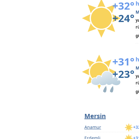
+32°
h
M
+24°
y
r
g
+31°
h
M
+23°
y
r
g
Mersin
Anamur
+3
Erdemli
+3