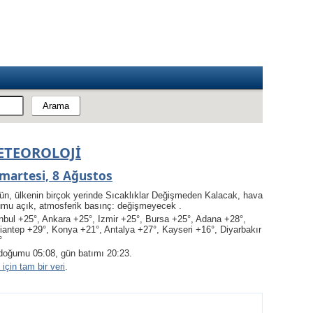
ETEOROLOJI
martesi, 8 Ağustos
ün, ülkenin birçok yerinde Sıcaklıklar Değişmeden Kalacak, hava
umu açık, atmosferik basınç: değişmeyecek .
nbul +25°, Ankara +25°, Izmir +25°, Bursa +25°, Adana +28°,
iantep +29°, Konya +21°, Antalya +27°, Kayseri +16°, Diyarbakır
°
doğumu 05:08, gün batımı 20:23.
için tam bir veri
.