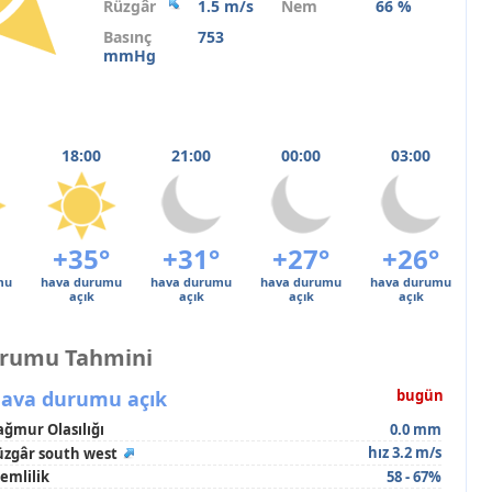
Rüzgâr
1.5 m/s
Nem
66 %
Basınç
753
mmHg
18:00
21:00
00:00
03:00
+35°
+31°
+27°
+26°
mu
hava durumu
hava durumu
hava durumu
hava durumu
açık
açık
açık
açık
urumu Tahmini
ava durumu açık
bugün
ağmur Olasılığı
0.0 mm
hız 3.2 m/s
üzgâr south west
emlilik
58 - 67%