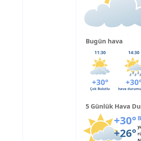
Bugün hava
11:30
14:30
+30°
+30
Çok Bulutlu
hava durumu
5 Günlük Hava D
+30°
B
y
+26°
r
N