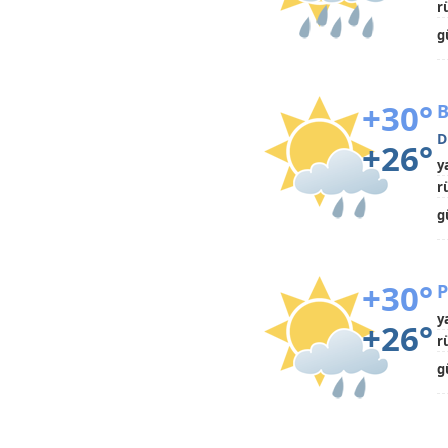
r
g
+30°
B
D
+26°
y
r
g
+30°
P
y
+26°
r
g