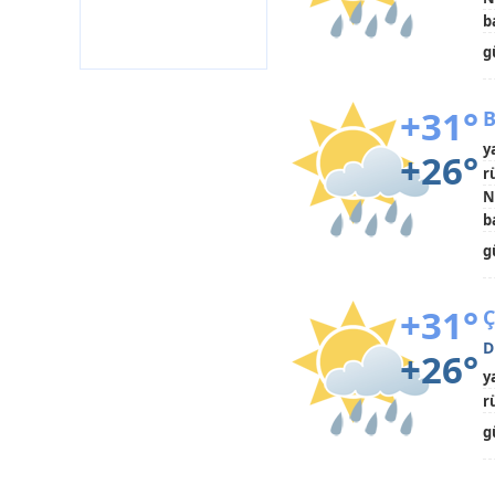
b
g
+31°
B
y
+26°
r
N
b
g
+31°
Ç
D
+26°
y
r
g