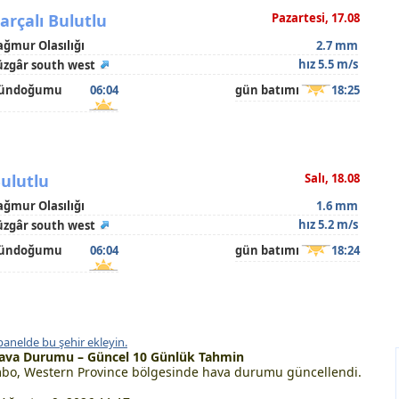
arçalı Bulutlu
Pazartesi, 17.08
ağmur Olasılığı
2.7 mm
hız 5.5 m/s
üzgâr south west
ündoğumu
06:04
gün batımı
18:25
ulutlu
Salı, 18.08
ağmur Olasılığı
1.6 mm
hız 5.2 m/s
üzgâr south west
ündoğumu
06:04
gün batımı
18:24
panelde bu şehir ekleyin.
ava Durumu – Güncel 10 Günlük Tahmin
o, Western Province bölgesinde hava durumu güncellendi.