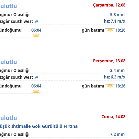
ulutlu
Çarşamba, 12.08
ağmur Olasılığı
5.3 mm
hız 7.1 m/s
üzgâr south west
ündoğumu
06:04
gün batımı
18:26
ulutlu
Perşembe, 13.08
ağmur Olasılığı
3.4 mm
hız 6.3 m/s
üzgâr south west
ündoğumu
06:04
gün batımı
18:26
ulutlu
Cuma, 14.08
üşük İhtimalle Gök Gürültülü Fırtına
ağmur Olasılığı
7.2 mm