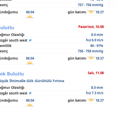
asınç
757 - 758 mmHg
ündoğumu
06:04
gün batımı
18:27
ulutlu
Pazartesi, 10.08
ağmur Olasılığı
8.0 mm
hız 6.9 m/s
üzgâr south west
emlilik
80 - 91%
asınç
756 - 758 mmHg
ündoğumu
06:04
gün batımı
18:27
ok Bulutlu
Salı, 11.08
üşük İhtimalle Gök Gürültülü Fırtına
ağmur Olasılığı
8.0 mm
hız 7.3 m/s
üzgâr south west
ündoğumu
06:04
gün batımı
18:27