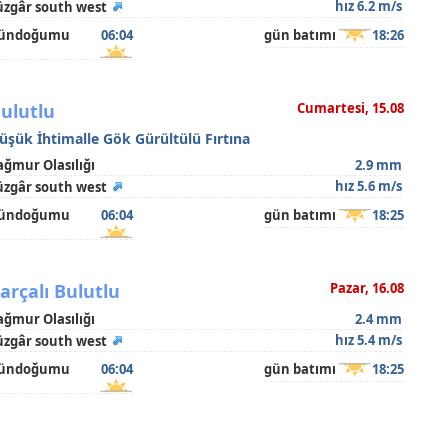
hız 6.2 m/s
üzgâr south west
ündoğumu
06:04
gün batımı
18:26
ulutlu
Cumartesi, 15.08
üşük İhtimalle Gök Gürültülü Fırtına
ağmur Olasılığı
2.9 mm
hız 5.6 m/s
üzgâr south west
ündoğumu
06:04
gün batımı
18:25
arçalı Bulutlu
Pazar, 16.08
ağmur Olasılığı
2.4 mm
hız 5.4 m/s
üzgâr south west
ündoğumu
06:04
gün batımı
18:25