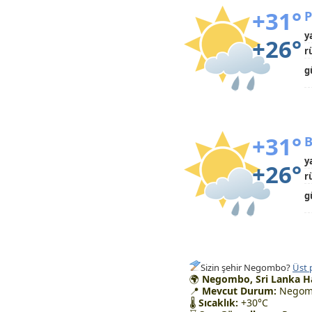
+31°
P
y
+26°
r
g
+31°
B
y
+26°
r
g
Sizin şehir Negombo?
Üst 
🌍
Negombo, Sri Lanka H
📍
Mevcut Durum:
Negomb
🌡
Sıcaklık:
+30°C