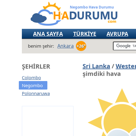
Negombo Hava Durumu
ANA SAYFA
TÜRKİYE
AVRUPA
Ankara
benim şehir:
+26°
Sri Lanka
/
Wester
ŞEHIRLER
şimdiki hava
Colombo
Negombo
Polonnaruwa