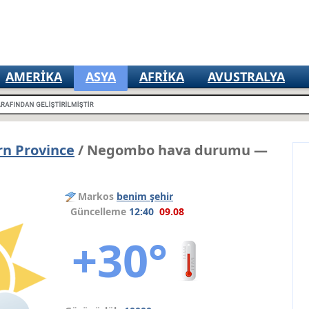
AMERIKA
ASYA
AFRIKA
AVUSTRALYA
n Province
/ Negombo hava durumu —
Markos
benim şehir
Güncelleme
12:40
09.08
+30°