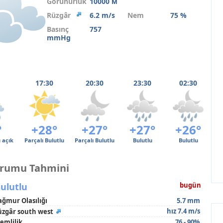
Görünürlük
10000 м
Rüzgâr
6.2 m/s
Nem
75 %
Basınç
757
mmHg
17:30
20:30
23:30
02:30
°
+28°
+27°
+27°
+26°
 açık
Parçalı Bulutlu
Parçalı Bulutlu
Bulutlu
Bulutlu
urumu Tahmini
ulutlu
bugün
ağmur Olasılığı
5.7 mm
hız 7.4 m/s
üzgâr south west
emlilik
76 - 90%