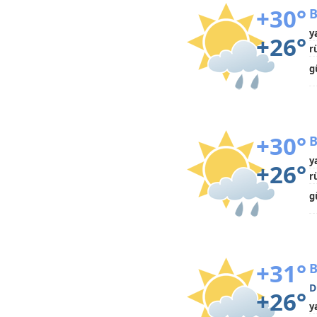
+30°
B
y
+26°
r
g
+30°
B
y
+26°
r
g
+31°
B
D
+26°
y