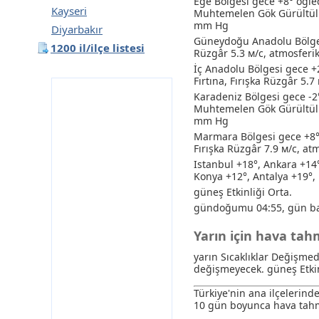
Ege Bölgesi gece +8° öğle
Kayseri
Muhtemelen Gök Gürültülü
mm Hg
Diyarbakır
Güneydoğu Anadolu Bölges
1200 il/ilçe listesi
Rüzgâr 5.3 м/с, atmosferi
İç Anadolu Bölgesi gece +
Fırtına
, Fırışka Rüzgâr 5.
Karadeniz Bölgesi gece -2
Muhtemelen Gök Gürültülü
mm Hg
Marmara Bölgesi gece +8°
Fırışka Rüzgâr 7.9 м/с, a
Istanbul +18°, Ankara +14
Konya +12°, Antalya +19°, 
güneş Etkinliği Orta.
gündoğumu 04:55, gün ba
Yarın için hava tah
yarın Sıcaklıklar Değişmed
değişmeyecek. güneş Etkin
Türkiye'nin ana ilçelerin
10 gün boyunca hava tahm