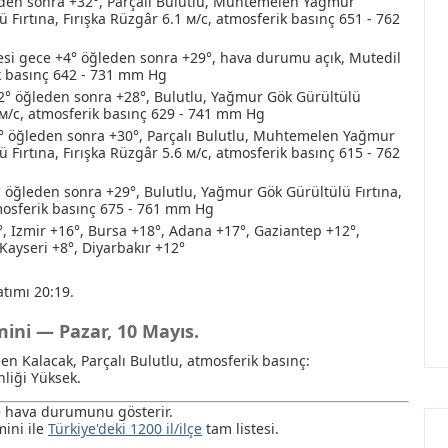
den sonra +32°, Parçalı Bulutlu
, Muhtemelen Yağmur
 Fırtına
, Fırışka Rüzgâr 6.1 м/с, atmosferik basınç 651 - 762
i gece +4° öğleden sonra +29°, hava durumu açık, Mutedil
k basınç 642 - 731 mm Hg
2° öğleden sonra +28°, Bulutlu
, Yağmur
Gök Gürültülü
7 м/с, atmosferik basınç 629 - 741 mm Hg
° öğleden sonra +30°, Parçalı Bulutlu
, Muhtemelen Yağmur
 Fırtına
, Fırışka Rüzgâr 5.6 м/с, atmosferik basınç 615 - 762
 öğleden sonra +29°, Bulutlu
, Yağmur
Gök Gürültülü Fırtına
,
tmosferik basınç 675 - 761 mm Hg
°, Izmir +16°, Bursa +18°, Adana +17°, Gaziantep +12°,
Kayseri +8°, Diyarbakır +12°
tımı 20:19.
mini — Pazar, 10 Mayıs.
en Kalacak, Parçalı Bulutlu, atmosferik basınç:
liği Yüksek.
de hava durumunu gösterir.
ini ile
Türkiye'deki 1200 il/ilçe
tam listesi.