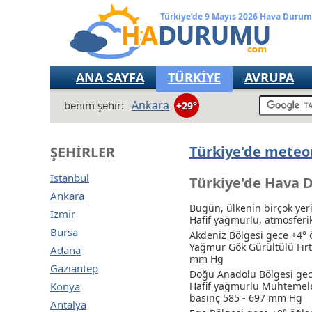
Türkiye’de 9 Mayıs 2026 Hava Duru
ANA SAYFA
TÜRKİYE
AVRUPA
Ankara
benim şehir:
+29°
Türkiye'de meteor
ŞEHIRLER
Istanbul
Türkiye'de Hava 
Ankara
Bugün, ülkenin birçok yeri
Izmir
Hafif yağmurlu
, atmosfer
Bursa
Akdeniz Bölgesi gece +4°
Yağmur
Gök Gürültülü Fır
Adana
mm Hg
Gaziantep
Doğu Anadolu Bölgesi gece
Konya
Hafif yağmurlu
Muhtemelen
basınç 585 - 697 mm Hg
Antalya