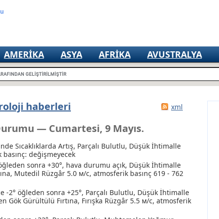
mu
AMERIKA
ASYA
AFRIKA
AVUSTRALYA
oloji haberleri
xml
Durumu — Cumartesi, 9 Mayıs.
nde Sıcaklıklarda Artış, Parçalı Bulutlu
, Düşük İhtimalle
ik basınç: değişmeyecek
 öğleden sonra +30°, hava durumu açık
, Düşük İhtimalle
tına
, Mutedil Rüzgâr 5.0 м/с, atmosferik basınç 619 - 762
 -2° öğleden sonra +25°, Parçalı Bulutlu
, Düşük İhtimalle
 Gök Gürültülü Fırtına
, Fırışka Rüzgâr 5.5 м/с, atmosferik