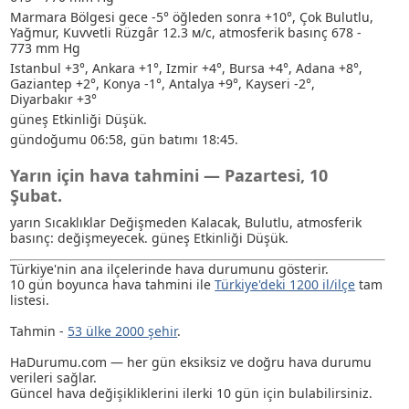
Marmara Bölgesi gece -5° öğleden sonra +10°, Çok Bulutlu
,
Yağmur
, Kuvvetli Rüzgâr 12.3 м/с, atmosferik basınç 678 -
773 mm Hg
Istanbul +3°, Ankara +1°, Izmir +4°, Bursa +4°, Adana +8°,
Gaziantep +2°, Konya -1°, Antalya +9°, Kayseri -2°,
Diyarbakır +3°
güneş Etkinliği Düşük.
gündoğumu 06:58, gün batımı 18:45.
Yarın için hava tahmini — Pazartesi, 10
Şubat.
yarın Sıcaklıklar Değişmeden Kalacak, Bulutlu, atmosferik
basınç: değişmeyecek. güneş Etkinliği Düşük.
Türkiye'nin ana ilçelerinde hava durumunu gösterir.
10 gün boyunca hava tahmini ile
Türkiye'deki 1200 il/ilçe
tam
listesi.
Tahmin -
53 ülke 2000 şehir
.
HaDurumu.com — her gün eksiksiz ve doğru hava durumu
verileri sağlar.
Güncel hava değişikliklerini ilerki 10 gün için bulabilirsiniz.