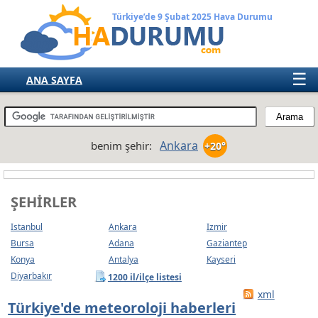
Türkiye’de 9 Şubat 2025 Hava Durumu
☰
ANA SAYFA
TÜRKİYE
AVRUPA
Ankara
benim şehir:
+20°
AMERIKA
ASYA
ŞEHIRLER
AFRIKA
Istanbul
Ankara
Izmir
AVUSTRALYA
Bursa
Adana
Gaziantep
Konya
Antalya
Kayseri
Diyarbakır
1200 il/ilçe listesi
xml
Türkiye'de meteoroloji haberleri