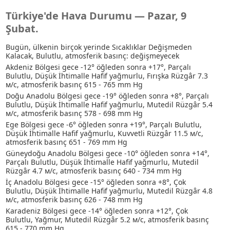
Türkiye'de Hava Durumu — Pazar, 9
Şubat.
Bugün, ülkenin birçok yerinde Sıcaklıklar Değişmeden
Kalacak, Bulutlu, atmosferik basınç: değişmeyecek
Akdeniz Bölgesi gece -12° öğleden sonra +17°, Parçalı
Bulutlu
, Düşük İhtimalle Hafif yağmurlu
, Fırışka Rüzgâr 7.3
м/с, atmosferik basınç 615 - 765 mm Hg
Doğu Anadolu Bölgesi gece -19° öğleden sonra +8°, Parçalı
Bulutlu
, Düşük İhtimalle Hafif yağmurlu
, Mutedil Rüzgâr 5.4
м/с, atmosferik basınç 578 - 698 mm Hg
Ege Bölgesi gece -6° öğleden sonra +19°, Parçalı Bulutlu
,
Düşük İhtimalle Hafif yağmurlu
, Kuvvetli Rüzgâr 11.5 м/с,
atmosferik basınç 651 - 769 mm Hg
Güneydoğu Anadolu Bölgesi gece -10° öğleden sonra +14°,
Parçalı Bulutlu
, Düşük İhtimalle Hafif yağmurlu
, Mutedil
Rüzgâr 4.7 м/с, atmosferik basınç 640 - 734 mm Hg
İç Anadolu Bölgesi gece -15° öğleden sonra +8°, Çok
Bulutlu
, Düşük İhtimalle Hafif yağmurlu
, Mutedil Rüzgâr 4.8
м/с, atmosferik basınç 626 - 748 mm Hg
Karadeniz Bölgesi gece -14° öğleden sonra +12°, Çok
Bulutlu
, Yağmur
, Mutedil Rüzgâr 5.2 м/с, atmosferik basınç
615 - 770 mm Hg