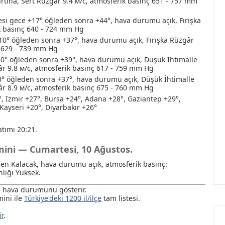
rtına
, Sert Rüzgâr 9.4 м/с, atmosferik basınç 651 - 757 mm
i gece +17° öğleden sonra +44°, hava durumu açık, Fırışka
k basınç 640 - 724 mm Hg
10° öğleden sonra +37°, hava durumu açık, Fırışka Rüzgâr
ç 629 - 739 mm Hg
10° öğleden sonra +39°, hava durumu açık
, Düşük İhtimalle
âr 9.8 м/с, atmosferik basınç 617 - 759 mm Hg
° öğleden sonra +37°, hava durumu açık
, Düşük İhtimalle
âr 8.9 м/с, atmosferik basınç 675 - 760 mm Hg
°, Izmir +27°, Bursa +24°, Adana +28°, Gaziantep +29°,
Kayseri +20°, Diyarbakır +26°
tımı 20:21.
mini — Cumartesi, 10 Ağustos.
den Kalacak, hava durumu açık, atmosferik basınç:
liği Yüksek.
de hava durumunu gösterir.
ini ile
Türkiye'deki 1200 il/ilçe
tam listesi.
ir
.