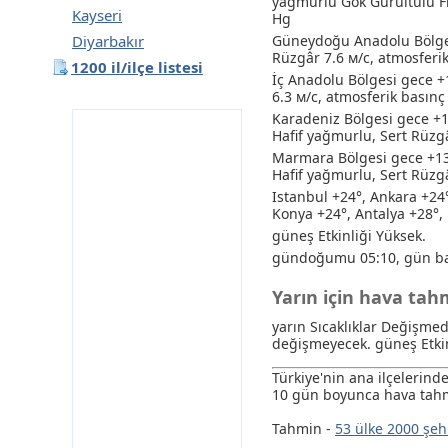
yağmurlu
Gök Gürültülü Fı
Kayseri
Hg
Diyarbakır
Güneydoğu Anadolu Bölges
Rüzgâr 7.6 м/с, atmosferi
1200 il/ilçe listesi
İç Anadolu Bölgesi gece +
6.3 м/с, atmosferik basın
Karadeniz Bölgesi gece +
Hafif yağmurlu
, Sert Rüzg
Marmara Bölgesi gece +13
Hafif yağmurlu
, Sert Rüzg
Istanbul +24°, Ankara +24
Konya +24°, Antalya +28°, 
güneş Etkinliği Yüksek.
gündoğumu 05:10, gün ba
Yarın için hava tah
yarın Sıcaklıklar Değişme
değişmeyecek. güneş Etkin
Türkiye'nin ana ilçelerin
10 gün boyunca hava tahm
Tahmin -
53 ülke 2000 şeh