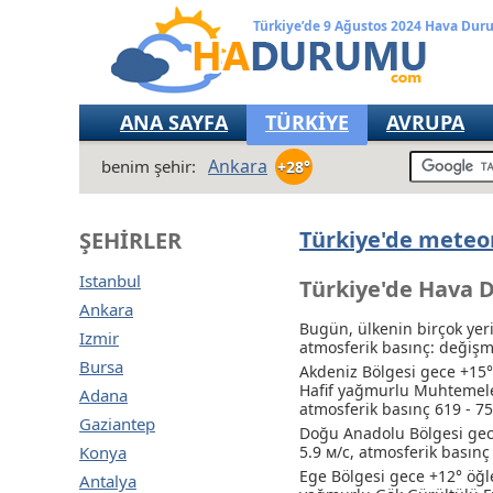
Türkiye’de 9 Ağustos 2024 Hava Du
ANA SAYFA
TÜRKİYE
AVRUPA
Ankara
benim şehir:
+28°
Türkiye'de meteor
ŞEHIRLER
Istanbul
Türkiye'de Hava 
Ankara
Bugün, ülkenin birçok yer
Izmir
atmosferik basınç: değiş
Bursa
Akdeniz Bölgesi gece +15
Hafif yağmurlu
Muhtemelen
Adana
atmosferik basınç 619 - 
Gaziantep
Doğu Anadolu Bölgesi gec
Konya
5.9 м/с, atmosferik basın
Ege Bölgesi gece +12° öğ
Antalya