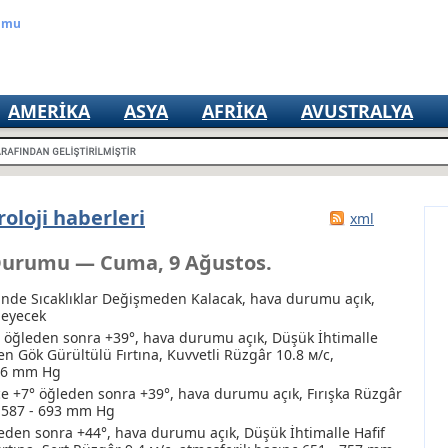
rumu
AMERIKA
ASYA
AFRIKA
AVUSTRALYA
oloji haberleri
xml
Durumu — Cuma, 9 Ağustos.
inde Sıcaklıklar Değişmeden Kalacak, hava durumu açık,
meyecek
° öğleden sonra +39°, hava durumu açık
, Düşük İhtimalle
 Gök Gürültülü Fırtına
, Kuvvetli Rüzgâr 10.8 м/с,
756 mm Hg
e +7° öğleden sonra +39°, hava durumu açık, Fırışka Rüzgâr
ç 587 - 693 mm Hg
leden sonra +44°, hava durumu açık
, Düşük İhtimalle Hafif