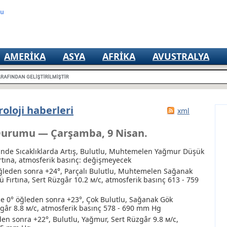
mu
AMERIKA
ASYA
AFRIKA
AVUSTRALYA
oloji haberleri
xml
Durumu — Çarşamba, 9 Nisan.
nde Sıcaklıklarda Artış, Bulutlu
, Muhtemelen Yağmur
Düşük
rtına
, atmosferik basınç: değişmeyecek
ğleden sonra +24°, Parçalı Bulutlu
, Muhtemelen Sağanak
 Fırtına
, Sert Rüzgâr 10.2 м/с, atmosferik basınç 613 - 759
e 0° öğleden sonra +23°, Çok Bulutlu
, Sağanak
Gök
zgâr 8.8 м/с, atmosferik basınç 578 - 690 mm Hg
den sonra +22°, Bulutlu
, Yağmur
, Sert Rüzgâr 9.8 м/с,