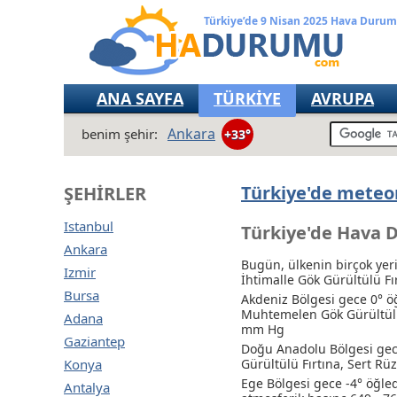
Türkiye’de 9 Nisan 2025 Hava Duru
ANA SAYFA
TÜRKİYE
AVRUPA
Ankara
benim şehir:
+33°
Türkiye'de meteor
ŞEHIRLER
Istanbul
Türkiye'de Hava 
Ankara
Bugün, ülkenin birçok yeri
Izmir
İhtimalle Gök Gürültülü Fı
Bursa
Akdeniz Bölgesi gece 0° ö
Muhtemelen Gök Gürültülü
Adana
mm Hg
Gaziantep
Doğu Anadolu Bölgesi gec
Konya
Gürültülü Fırtına
, Sert Rü
Ege Bölgesi gece -4° öğle
Antalya