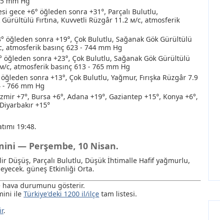
765 mm Hg
i gece +6° öğleden sonra +31°, Parçalı Bulutlu
,
Gürültülü Fırtına
, Kuvvetli Rüzgâr 11.2 м/с, atmosferik
3° öğleden sonra +19°, Çok Bulutlu
, Sağanak
Gök Gürültülü
/с, atmosferik basınç 623 - 744 mm Hg
° öğleden sonra +23°, Çok Bulutlu
, Sağanak
Gök Gürültülü
7 м/с, atmosferik basınç 613 - 765 mm Hg
öğleden sonra +13°, Çok Bulutlu
, Yağmur
, Fırışka Rüzgâr 7.9
4 - 766 mm Hg
Izmir +7°, Bursa +6°, Adana +19°, Gaziantep +15°, Konya +6°,
 Diyarbakır +15°
tımı 19:48.
hmini — Perşembe, 10 Nisan.
lir Düşüş, Parçalı Bulutlu
, Düşük İhtimalle Hafif yağmurlu
,
eyecek. güneş Etkinliği Orta.
de hava durumunu gösterir.
ini ile
Türkiye'deki 1200 il/ilçe
tam listesi.
ir
.