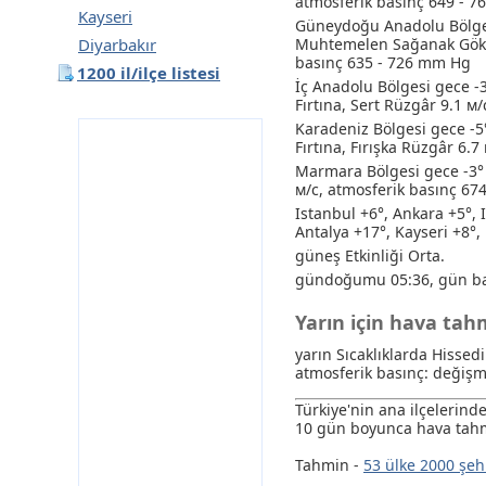
atmosferik basınç 649 - 
Kayseri
Güneydoğu Anadolu Bölges
Diyarbakır
Muhtemelen Sağanak
Gök 
basınç 635 - 726 mm Hg
1200 il/ilçe listesi
İç Anadolu Bölgesi gece -
Fırtına
, Sert Rüzgâr 9.1 м
Karadeniz Bölgesi gece -5
Fırtına
, Fırışka Rüzgâr 6.
Marmara Bölgesi gece -3° 
м/с, atmosferik basınç 67
Istanbul +6°, Ankara +5°, 
Antalya +17°, Kayseri +8°,
güneş Etkinliği Orta.
gündoğumu 05:36, gün ba
Yarın için hava ta
yarın Sıcaklıklarda Hissedi
atmosferik basınç: değişm
Türkiye'nin ana ilçelerin
10 gün boyunca hava tahm
Tahmin -
53 ülke 2000 şeh