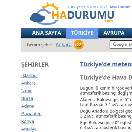
Türkiye’de 8 Ocak 2025 Hava Durum
ANA SAYFA
TÜRKİYE
AVRUPA
Ankara
benim şehir:
+22°
Türkiye'de meteor
ŞEHIRLER
Istanbul
Türkiye'de Hava 
Ankara
Bugün, ülkenin birçok yeri
Izmir
atmosferik basınç: değiş
Bursa
Akdeniz Bölgesi gece -5° 
Latif Rüzgâr 3.1 м/с, atm
Adana
Doğu Anadolu Bölgesi gece
Gaziantep
3.2 м/с, atmosferik basın
Konya
Ege Bölgesi gece 0° öğled
6.4 м/с, atmosferik basın
Antalya