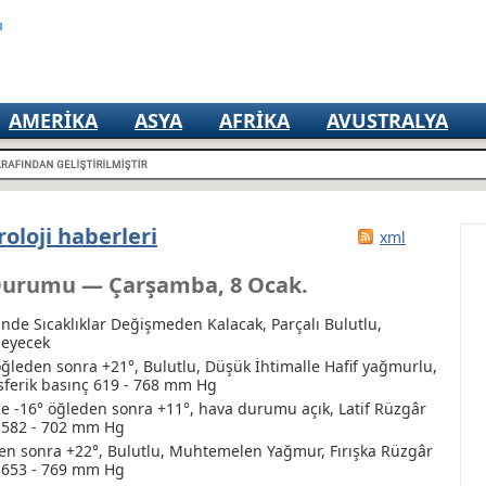
u
AMERIKA
ASYA
AFRIKA
AVUSTRALYA
oloji haberleri
xml
Durumu — Çarşamba, 8 Ocak.
nde Sıcaklıklar Değişmeden Kalacak, Parçalı Bulutlu,
meyecek
öğleden sonra +21°, Bulutlu
, Düşük İhtimalle Hafif yağmurlu
,
osferik basınç 619 - 768 mm Hg
 -16° öğleden sonra +11°, hava durumu açık, Latif Rüzgâr
ç 582 - 702 mm Hg
en sonra +22°, Bulutlu
, Muhtemelen Yağmur
, Fırışka Rüzgâr
ç 653 - 769 mm Hg