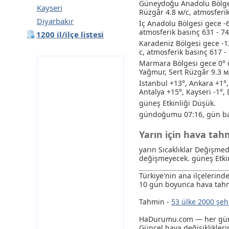
Güneydoğu Anadolu Bölges
Kayseri
Rüzgâr 4.8 м/с, atmosferi
Diyarbakır
İç Anadolu Bölgesi gece -
atmosferik basınç 631 - 
1200 il/ilçe listesi
Karadeniz Bölgesi gece -12
с, atmosferik basınç 617 
Marmara Bölgesi gece 0° ö
Yağmur
, Sert Rüzgâr 9.3 
Istanbul +13°, Ankara +1°,
Antalya +15°, Kayseri -1°, 
güneş Etkinliği Düşük.
gündoğumu 07:16, gün ba
Yarın için hava ta
yarın Sıcaklıklar Değişme
değişmeyecek. güneş Etkin
Türkiye'nin ana ilçelerin
10 gün boyunca hava tahm
Tahmin -
53 ülke 2000 şeh
HaDurumu.com — her gün e
Güncel hava değişikliklerin