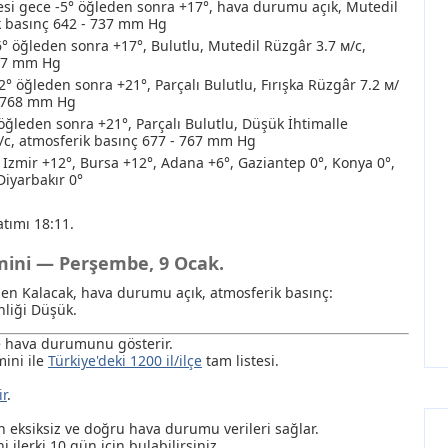
i gece -5° öğleden sonra +17°, hava durumu açık, Mutedil
k basınç 642 - 737 mm Hg
6° öğleden sonra +17°, Bulutlu, Mutedil Rüzgâr 3.7 м/с,
747 mm Hg
° öğleden sonra +21°, Parçalı Bulutlu, Fırışka Rüzgâr 7.2 м/
- 768 mm Hg
ğleden sonra +21°, Parçalı Bulutlu
, Düşük İhtimalle
м/с, atmosferik basınç 677 - 767 mm Hg
 Izmir +12°, Bursa +12°, Adana +6°, Gaziantep 0°, Konya 0°,
Diyarbakır 0°
tımı 18:11.
hmini — Perşembe, 9 Ocak.
den Kalacak, hava durumu açık, atmosferik basınç:
liği Düşük.
de hava durumunu gösterir.
ini ile
Türkiye'deki 1200 il/ilçe
tam listesi.
ir
.
ksiksiz ve doğru hava durumu verileri sağlar.
i ilerki 10 gün için bulabilirsiniz.