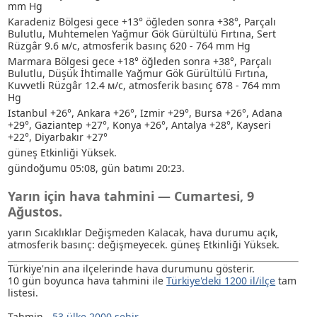
mm Hg
Karadeniz Bölgesi gece +13° öğleden sonra +38°, Parçalı
Bulutlu
, Muhtemelen Yağmur
Gök Gürültülü Fırtına
, Sert
Rüzgâr 9.6 м/с, atmosferik basınç 620 - 764 mm Hg
Marmara Bölgesi gece +18° öğleden sonra +38°, Parçalı
Bulutlu
, Düşük İhtimalle Yağmur
Gök Gürültülü Fırtına
,
Kuvvetli Rüzgâr 12.4 м/с, atmosferik basınç 678 - 764 mm
Hg
Istanbul +26°, Ankara +26°, Izmir +29°, Bursa +26°, Adana
+29°, Gaziantep +27°, Konya +26°, Antalya +28°, Kayseri
+22°, Diyarbakır +27°
güneş Etkinliği Yüksek.
gündoğumu 05:08, gün batımı 20:23.
Yarın için hava tahmini — Cumartesi, 9
Ağustos.
yarın Sıcaklıklar Değişmeden Kalacak, hava durumu açık,
atmosferik basınç: değişmeyecek. güneş Etkinliği Yüksek.
Türkiye'nin ana ilçelerinde hava durumunu gösterir.
10 gün boyunca hava tahmini ile
Türkiye'deki 1200 il/ilçe
tam
listesi.
Tahmin -
53 ülke 2000 şehir
.