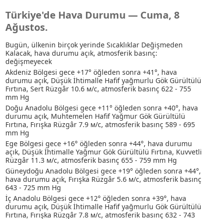
Türkiye'de Hava Durumu — Cuma, 8
Ağustos.
Bugün, ülkenin birçok yerinde Sıcaklıklar Değişmeden
Kalacak, hava durumu açık, atmosferik basınç:
değişmeyecek
Akdeniz Bölgesi gece +17° öğleden sonra +41°, hava
durumu açık
, Düşük İhtimalle Hafif yağmurlu
Gök Gürültülü
Fırtına
, Sert Rüzgâr 10.6 м/с, atmosferik basınç 622 - 755
mm Hg
Doğu Anadolu Bölgesi gece +11° öğleden sonra +40°, hava
durumu açık
, Muhtemelen Hafif Yağmur
Gök Gürültülü
Fırtına
, Fırışka Rüzgâr 7.9 м/с, atmosferik basınç 589 - 695
mm Hg
Ege Bölgesi gece +16° öğleden sonra +44°, hava durumu
açık
, Düşük İhtimalle Yağmur
Gök Gürültülü Fırtına
, Kuvvetli
Rüzgâr 11.3 м/с, atmosferik basınç 655 - 759 mm Hg
Güneydoğu Anadolu Bölgesi gece +19° öğleden sonra +44°,
hava durumu açık, Fırışka Rüzgâr 5.6 м/с, atmosferik basınç
643 - 725 mm Hg
İç Anadolu Bölgesi gece +12° öğleden sonra +39°, hava
durumu açık
, Düşük İhtimalle Hafif yağmurlu
Gök Gürültülü
Fırtına
, Fırışka Rüzgâr 7.8 м/с, atmosferik basınç 632 - 743