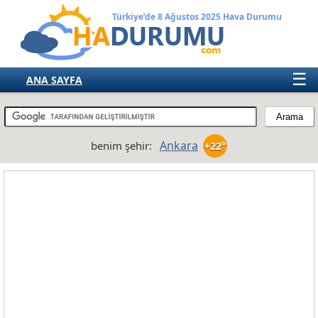
Türkiye’de 8 Ağustos 2025 Hava Durumu
☰
ANA SAYFA
TÜRKİYE
AVRUPA
Ankara
benim şehir:
+22°
AMERIKA
ASYA
AFRIKA
AVUSTRALYA