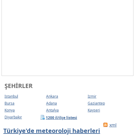
ŞEHIRLER
Istanbul
Ankara
Izmir
Bursa
Adana
Gaziantep
Konya
Antalya
Kayseri
Diyarbakır
1200 il/ilçe listesi
xml
Türkiye'de meteoroloji haberleri