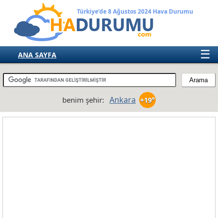
Türkiye’de 8 Ağustos 2024 Hava Durumu
☰
ANA SAYFA
TÜRKİYE
AVRUPA
Ankara
benim şehir:
+19°
AMERIKA
ASYA
AFRIKA
AVUSTRALYA