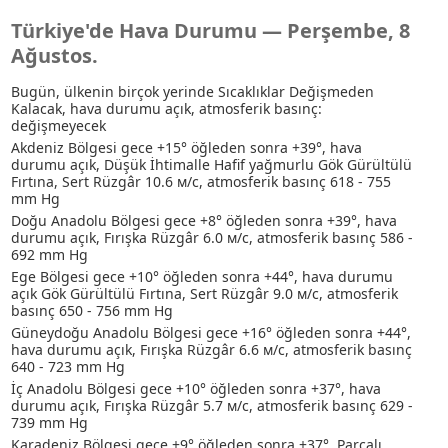
Türkiye'de Hava Durumu — Perşembe, 8
Ağustos.
Bugün, ülkenin birçok yerinde Sıcaklıklar Değişmeden
Kalacak, hava durumu açık, atmosferik basınç:
değişmeyecek
Akdeniz Bölgesi gece +15° öğleden sonra +39°, hava
durumu açık
, Düşük İhtimalle Hafif yağmurlu
Gök Gürültülü
Fırtına
, Sert Rüzgâr 10.6 м/с, atmosferik basınç 618 - 755
mm Hg
Doğu Anadolu Bölgesi gece +8° öğleden sonra +39°, hava
durumu açık, Fırışka Rüzgâr 6.0 м/с, atmosferik basınç 586 -
692 mm Hg
Ege Bölgesi gece +10° öğleden sonra +44°, hava durumu
açık
Gök Gürültülü Fırtına
, Sert Rüzgâr 9.0 м/с, atmosferik
basınç 650 - 756 mm Hg
Güneydoğu Anadolu Bölgesi gece +16° öğleden sonra +44°,
hava durumu açık, Fırışka Rüzgâr 6.6 м/с, atmosferik basınç
640 - 723 mm Hg
İç Anadolu Bölgesi gece +10° öğleden sonra +37°, hava
durumu açık, Fırışka Rüzgâr 5.7 м/с, atmosferik basınç 629 -
739 mm Hg
Karadeniz Bölgesi gece +9° öğleden sonra +37°, Parçalı