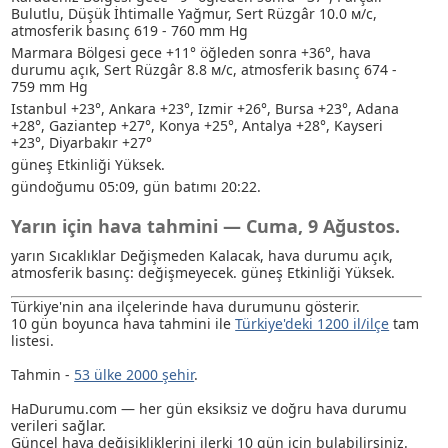
Bulutlu
, Düşük İhtimalle Yağmur
, Sert Rüzgâr 10.0 м/с,
atmosferik basınç 619 - 760 mm Hg
Marmara Bölgesi gece +11° öğleden sonra +36°, hava
durumu açık, Sert Rüzgâr 8.8 м/с, atmosferik basınç 674 -
759 mm Hg
Istanbul +23°, Ankara +23°, Izmir +26°, Bursa +23°, Adana
+28°, Gaziantep +27°, Konya +25°, Antalya +28°, Kayseri
+23°, Diyarbakır +27°
güneş Etkinliği Yüksek.
gündoğumu 05:09, gün batımı 20:22.
Yarın için hava tahmini — Cuma, 9 Ağustos.
yarın Sıcaklıklar Değişmeden Kalacak, hava durumu açık,
atmosferik basınç: değişmeyecek. güneş Etkinliği Yüksek.
Türkiye'nin ana ilçelerinde hava durumunu gösterir.
10 gün boyunca hava tahmini ile
Türkiye'deki 1200 il/ilçe
tam
listesi.
Tahmin -
53 ülke 2000 şehir
.
HaDurumu.com — her gün eksiksiz ve doğru hava durumu
verileri sağlar.
Güncel hava değişikliklerini ilerki 10 gün için bulabilirsiniz.