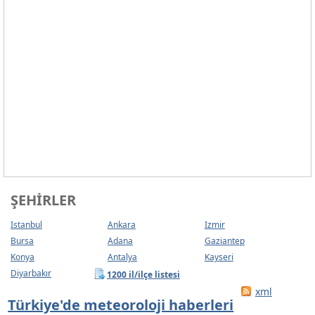
ŞEHIRLER
Istanbul
Ankara
Izmir
Bursa
Adana
Gaziantep
Konya
Antalya
Kayseri
Diyarbakır
1200 il/ilçe listesi
xml
Türkiye'de meteoroloji haberleri