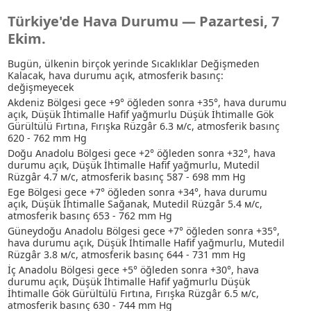
Türkiye'de Hava Durumu — Pazartesi, 7
Ekim.
Bugün, ülkenin birçok yerinde Sıcaklıklar Değişmeden
Kalacak, hava durumu açık, atmosferik basınç:
değişmeyecek
Akdeniz Bölgesi gece +9° öğleden sonra +35°, hava durumu
açık
, Düşük İhtimalle Hafif yağmurlu
Düşük İhtimalle Gök
Gürültülü Fırtına
, Fırışka Rüzgâr 6.3 м/с, atmosferik basınç
620 - 762 mm Hg
Doğu Anadolu Bölgesi gece +2° öğleden sonra +32°, hava
durumu açık
, Düşük İhtimalle Hafif yağmurlu
, Mutedil
Rüzgâr 4.7 м/с, atmosferik basınç 587 - 698 mm Hg
Ege Bölgesi gece +7° öğleden sonra +34°, hava durumu
açık
, Düşük İhtimalle Sağanak
, Mutedil Rüzgâr 5.4 м/с,
atmosferik basınç 653 - 762 mm Hg
Güneydoğu Anadolu Bölgesi gece +7° öğleden sonra +35°,
hava durumu açık
, Düşük İhtimalle Hafif yağmurlu
, Mutedil
Rüzgâr 3.8 м/с, atmosferik basınç 644 - 731 mm Hg
İç Anadolu Bölgesi gece +5° öğleden sonra +30°, hava
durumu açık
, Düşük İhtimalle Hafif yağmurlu
Düşük
İhtimalle Gök Gürültülü Fırtına
, Fırışka Rüzgâr 6.5 м/с,
atmosferik basınç 630 - 744 mm Hg