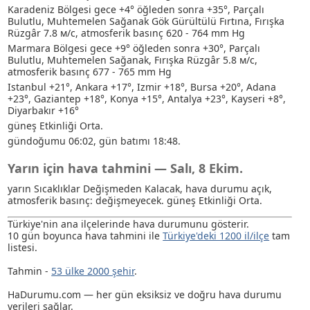
Karadeniz Bölgesi gece +4° öğleden sonra +35°, Parçalı
Bulutlu
, Muhtemelen Sağanak
Gök Gürültülü Fırtına
, Fırışka
Rüzgâr 7.8 м/с, atmosferik basınç 620 - 764 mm Hg
Marmara Bölgesi gece +9° öğleden sonra +30°, Parçalı
Bulutlu
, Muhtemelen Sağanak
, Fırışka Rüzgâr 5.8 м/с,
atmosferik basınç 677 - 765 mm Hg
Istanbul +21°, Ankara +17°, Izmir +18°, Bursa +20°, Adana
+23°, Gaziantep +18°, Konya +15°, Antalya +23°, Kayseri +8°,
Diyarbakır +16°
güneş Etkinliği Orta.
gündoğumu 06:02, gün batımı 18:48.
Yarın için hava tahmini — Salı, 8 Ekim.
yarın Sıcaklıklar Değişmeden Kalacak, hava durumu açık,
atmosferik basınç: değişmeyecek. güneş Etkinliği Orta.
Türkiye'nin ana ilçelerinde hava durumunu gösterir.
10 gün boyunca hava tahmini ile
Türkiye'deki 1200 il/ilçe
tam
listesi.
Tahmin -
53 ülke 2000 şehir
.
HaDurumu.com — her gün eksiksiz ve doğru hava durumu
verileri sağlar.