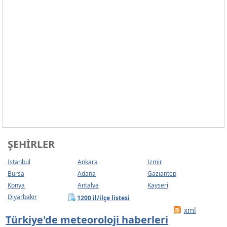
ŞEHIRLER
Istanbul
Ankara
Izmir
Bursa
Adana
Gaziantep
Konya
Antalya
Kayseri
Diyarbakır
1200 il/ilçe listesi
xml
Türkiye'de meteoroloji haberleri