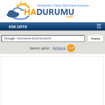
Türkiye’de 7 Ekim 2024 Hava Durumu
☰
ANA SAYFA
TÜRKİYE
AVRUPA
Ankara
benim şehir:
+22°
AMERIKA
ASYA
AFRIKA
AVUSTRALYA