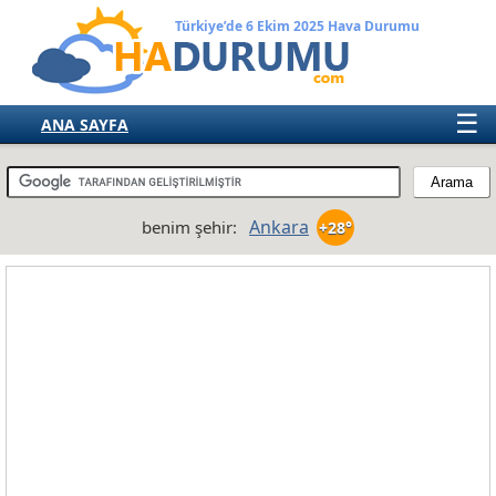
Türkiye’de 6 Ekim 2025 Hava Durumu
☰
ANA SAYFA
TÜRKİYE
AVRUPA
Ankara
benim şehir:
+28°
AMERIKA
ASYA
AFRIKA
AVUSTRALYA