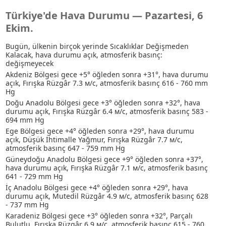
Türkiye'de Hava Durumu — Pazartesi, 6
Ekim.
Bugün, ülkenin birçok yerinde Sıcaklıklar Değişmeden
Kalacak, hava durumu açık, atmosferik basınç:
değişmeyecek
Akdeniz Bölgesi gece +5° öğleden sonra +31°, hava durumu
açık, Fırışka Rüzgâr 7.3 м/с, atmosferik basınç 616 - 760 mm
Hg
Doğu Anadolu Bölgesi gece +3° öğleden sonra +32°, hava
durumu açık, Fırışka Rüzgâr 6.4 м/с, atmosferik basınç 583 -
694 mm Hg
Ege Bölgesi gece +4° öğleden sonra +29°, hava durumu
açık
, Düşük İhtimalle Yağmur
, Fırışka Rüzgâr 7.7 м/с,
atmosferik basınç 647 - 759 mm Hg
Güneydoğu Anadolu Bölgesi gece +9° öğleden sonra +37°,
hava durumu açık, Fırışka Rüzgâr 7.1 м/с, atmosferik basınç
641 - 729 mm Hg
İç Anadolu Bölgesi gece +4° öğleden sonra +29°, hava
durumu açık, Mutedil Rüzgâr 4.9 м/с, atmosferik basınç 628
- 737 mm Hg
Karadeniz Bölgesi gece +3° öğleden sonra +32°, Parçalı
Bulutlu, Fırışka Rüzgâr 6.9 м/с, atmosferik basınç 615 - 760