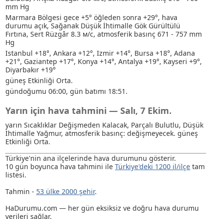
mm Hg
Marmara Bölgesi gece +5° öğleden sonra +29°, hava
durumu açık
, Sağanak
Düşük İhtimalle Gök Gürültülü
Fırtına
, Sert Rüzgâr 8.3 м/с, atmosferik basınç 671 - 757 mm
Hg
Istanbul +18°, Ankara +12°, Izmir +14°, Bursa +18°, Adana
+21°, Gaziantep +17°, Konya +14°, Antalya +19°, Kayseri +9°,
Diyarbakır +19°
güneş Etkinliği Orta.
gündoğumu 06:00, gün batımı 18:51.
Yarın için hava tahmini — Salı, 7 Ekim.
yarın Sıcaklıklar Değişmeden Kalacak, Parçalı Bulutlu
, Düşük
İhtimalle Yağmur
, atmosferik basınç: değişmeyecek. güneş
Etkinliği Orta.
Türkiye'nin ana ilçelerinde hava durumunu gösterir.
10 gün boyunca hava tahmini ile
Türkiye'deki 1200 il/ilçe
tam
listesi.
Tahmin -
53 ülke 2000 şehir
.
HaDurumu.com — her gün eksiksiz ve doğru hava durumu
verileri sağlar.