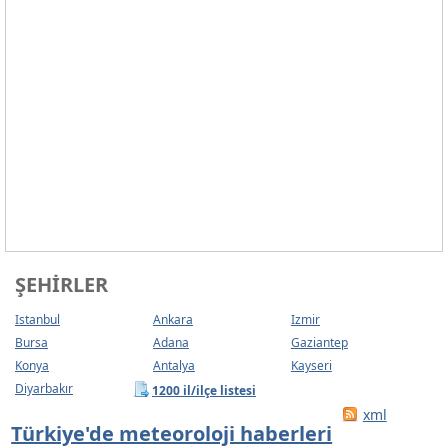
ŞEHIRLER
Istanbul
Ankara
Izmir
Bursa
Adana
Gaziantep
Konya
Antalya
Kayseri
Diyarbakır
1200 il/ilçe listesi
xml
Türkiye'de meteoroloji haberleri