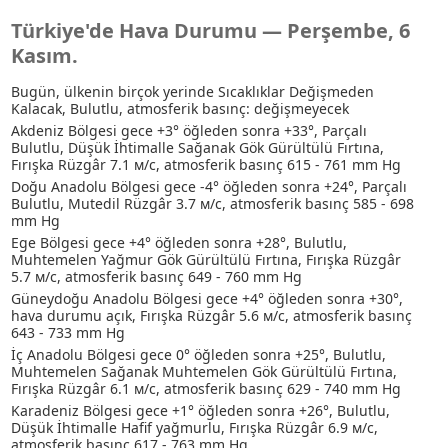
Türkiye'de Hava Durumu — Perşembe, 6
Kasım.
Bugün, ülkenin birçok yerinde Sıcaklıklar Değişmeden
Kalacak, Bulutlu, atmosferik basınç: değişmeyecek
Akdeniz Bölgesi gece +3° öğleden sonra +33°, Parçalı
Bulutlu
, Düşük İhtimalle Sağanak
Gök Gürültülü Fırtına
,
Fırışka Rüzgâr 7.1 м/с, atmosferik basınç 615 - 761 mm Hg
Doğu Anadolu Bölgesi gece -4° öğleden sonra +24°, Parçalı
Bulutlu, Mutedil Rüzgâr 3.7 м/с, atmosferik basınç 585 - 698
mm Hg
Ege Bölgesi gece +4° öğleden sonra +28°, Bulutlu
,
Muhtemelen Yağmur
Gök Gürültülü Fırtına
, Fırışka Rüzgâr
5.7 м/с, atmosferik basınç 649 - 760 mm Hg
Güneydoğu Anadolu Bölgesi gece +4° öğleden sonra +30°,
hava durumu açık, Fırışka Rüzgâr 5.6 м/с, atmosferik basınç
643 - 733 mm Hg
İç Anadolu Bölgesi gece 0° öğleden sonra +25°, Bulutlu
,
Muhtemelen Sağanak
Muhtemelen Gök Gürültülü Fırtına
,
Fırışka Rüzgâr 6.1 м/с, atmosferik basınç 629 - 740 mm Hg
Karadeniz Bölgesi gece +1° öğleden sonra +26°, Bulutlu
,
Düşük İhtimalle Hafif yağmurlu
, Fırışka Rüzgâr 6.9 м/с,
atmosferik basınç 617 - 763 mm Hg