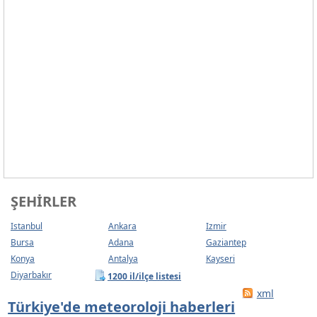
ŞEHIRLER
Istanbul
Ankara
Izmir
Bursa
Adana
Gaziantep
Konya
Antalya
Kayseri
Diyarbakır
1200 il/ilçe listesi
xml
Türkiye'de meteoroloji haberleri