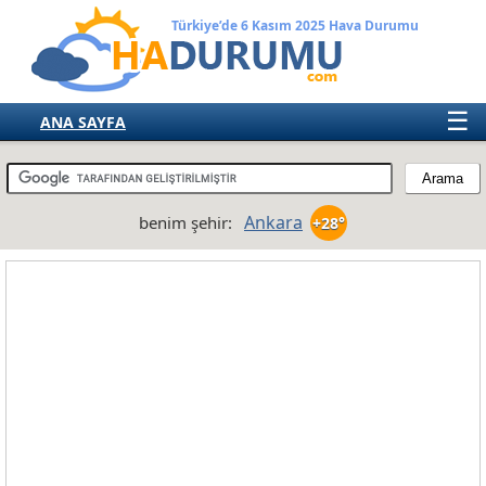
Türkiye’de 6 Kasım 2025 Hava Durumu
☰
ANA SAYFA
TÜRKİYE
AVRUPA
Ankara
benim şehir:
+28°
AMERIKA
ASYA
AFRIKA
AVUSTRALYA