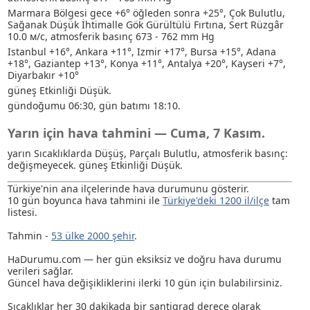
Marmara Bölgesi gece +6° öğleden sonra +25°, Çok Bulutlu
,
Sağanak
Düşük İhtimalle Gök Gürültülü Fırtına
, Sert Rüzgâr
10.0 м/с, atmosferik basınç 673 - 762 mm Hg
Istanbul +16°, Ankara +11°, Izmir +17°, Bursa +15°, Adana
+18°, Gaziantep +13°, Konya +11°, Antalya +20°, Kayseri +7°,
Diyarbakır +10°
güneş Etkinliği Düşük.
gündoğumu 06:30, gün batımı 18:10.
Yarın için hava tahmini — Cuma, 7 Kasım.
yarın Sıcaklıklarda Düşüş, Parçalı Bulutlu, atmosferik basınç:
değişmeyecek. güneş Etkinliği Düşük.
Türkiye'nin ana ilçelerinde hava durumunu gösterir.
10 gün boyunca hava tahmini ile
Türkiye'deki 1200 il/ilçe
tam
listesi.
Tahmin -
53 ülke 2000 şehir
.
HaDurumu.com — her gün eksiksiz ve doğru hava durumu
verileri sağlar.
Güncel hava değişikliklerini ilerki 10 gün için bulabilirsiniz.
Sıcaklıklar her 30 dakikada bir santigrad derece olarak