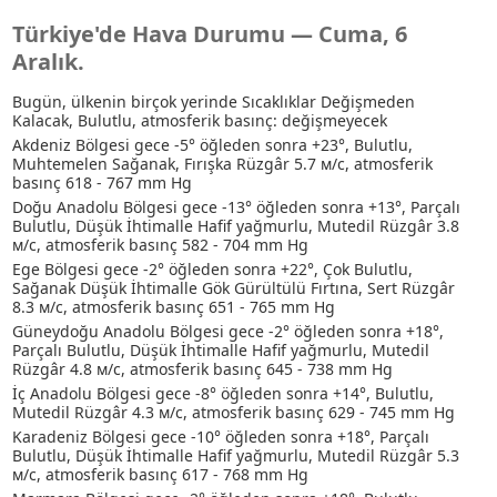
Türkiye'de Hava Durumu — Cuma, 6
Aralık.
Bugün, ülkenin birçok yerinde Sıcaklıklar Değişmeden
Kalacak, Bulutlu, atmosferik basınç: değişmeyecek
Akdeniz Bölgesi gece -5° öğleden sonra +23°, Bulutlu
,
Muhtemelen Sağanak
, Fırışka Rüzgâr 5.7 м/с, atmosferik
basınç 618 - 767 mm Hg
Doğu Anadolu Bölgesi gece -13° öğleden sonra +13°, Parçalı
Bulutlu
, Düşük İhtimalle Hafif yağmurlu
, Mutedil Rüzgâr 3.8
м/с, atmosferik basınç 582 - 704 mm Hg
Ege Bölgesi gece -2° öğleden sonra +22°, Çok Bulutlu
,
Sağanak
Düşük İhtimalle Gök Gürültülü Fırtına
, Sert Rüzgâr
8.3 м/с, atmosferik basınç 651 - 765 mm Hg
Güneydoğu Anadolu Bölgesi gece -2° öğleden sonra +18°,
Parçalı Bulutlu
, Düşük İhtimalle Hafif yağmurlu
, Mutedil
Rüzgâr 4.8 м/с, atmosferik basınç 645 - 738 mm Hg
İç Anadolu Bölgesi gece -8° öğleden sonra +14°, Bulutlu,
Mutedil Rüzgâr 4.3 м/с, atmosferik basınç 629 - 745 mm Hg
Karadeniz Bölgesi gece -10° öğleden sonra +18°, Parçalı
Bulutlu
, Düşük İhtimalle Hafif yağmurlu
, Mutedil Rüzgâr 5.3
м/с, atmosferik basınç 617 - 768 mm Hg