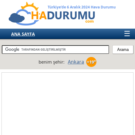
Türkiye’de 6 Aralık 2024 Hava Durumu
☰
ANA SAYFA
TÜRKİYE
AVRUPA
Ankara
benim şehir:
+19°
AMERIKA
ASYA
AFRIKA
AVUSTRALYA