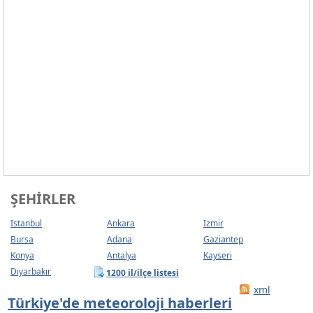
ŞEHIRLER
Istanbul
Ankara
Izmir
Bursa
Adana
Gaziantep
Konya
Antalya
Kayseri
Diyarbakır
1200 il/ilçe listesi
xml
Türkiye'de meteoroloji haberleri