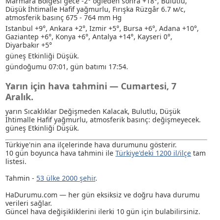
Marmara Bölgesi gece -2° öğleden sonra +18°, Bulutlu
,
Düşük İhtimalle Hafif yağmurlu
, Fırışka Rüzgâr 6.7 м/с,
atmosferik basınç 675 - 764 mm Hg
Istanbul +9°, Ankara +2°, Izmir +5°, Bursa +6°, Adana +10°,
Gaziantep +6°, Konya +6°, Antalya +14°, Kayseri 0°,
Diyarbakır +5°
güneş Etkinliği Düşük.
gündoğumu 07:01, gün batımı 17:54.
Yarın için hava tahmini — Cumartesi, 7
Aralık.
yarın Sıcaklıklar Değişmeden Kalacak, Bulutlu
, Düşük
İhtimalle Hafif yağmurlu
, atmosferik basınç: değişmeyecek.
güneş Etkinliği Düşük.
Türkiye'nin ana ilçelerinde hava durumunu gösterir.
10 gün boyunca hava tahmini ile
Türkiye'deki 1200 il/ilçe
tam
listesi.
Tahmin -
53 ülke 2000 şehir
.
HaDurumu.com — her gün eksiksiz ve doğru hava durumu
verileri sağlar.
Güncel hava değişikliklerini ilerki 10 gün için bulabilirsiniz.