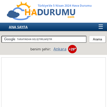
Türkiye’de 5 Nisan 2024 Hava Durumu
☰
ANA SAYFA
TÜRKİYE
AVRUPA
Ankara
benim şehir:
+29°
AMERIKA
ASYA
AFRIKA
AVUSTRALYA