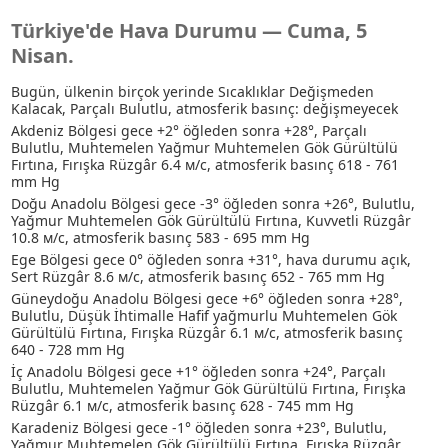
Türkiye'de Hava Durumu — Cuma, 5
Nisan.
Bugün, ülkenin birçok yerinde Sıcaklıklar Değişmeden
Kalacak, Parçalı Bulutlu, atmosferik basınç: değişmeyecek
Akdeniz Bölgesi gece +2° öğleden sonra +28°, Parçalı
Bulutlu
, Muhtemelen Yağmur
Muhtemelen Gök Gürültülü
Fırtına
, Fırışka Rüzgâr 6.4 м/с, atmosferik basınç 618 - 761
mm Hg
Doğu Anadolu Bölgesi gece -3° öğleden sonra +26°, Bulutlu
,
Yağmur
Muhtemelen Gök Gürültülü Fırtına
, Kuvvetli Rüzgâr
10.8 м/с, atmosferik basınç 583 - 695 mm Hg
Ege Bölgesi gece 0° öğleden sonra +31°, hava durumu açık,
Sert Rüzgâr 8.6 м/с, atmosferik basınç 652 - 765 mm Hg
Güneydoğu Anadolu Bölgesi gece +6° öğleden sonra +28°,
Bulutlu
, Düşük İhtimalle Hafif yağmurlu
Muhtemelen Gök
Gürültülü Fırtına
, Fırışka Rüzgâr 6.1 м/с, atmosferik basınç
640 - 728 mm Hg
İç Anadolu Bölgesi gece +1° öğleden sonra +24°, Parçalı
Bulutlu
, Muhtemelen Yağmur
Gök Gürültülü Fırtına
, Fırışka
Rüzgâr 6.1 м/с, atmosferik basınç 628 - 745 mm Hg
Karadeniz Bölgesi gece -1° öğleden sonra +23°, Bulutlu
,
Yağmur
Muhtemelen Gök Gürültülü Fırtına
, Fırışka Rüzgâr