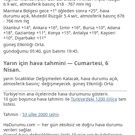
6.9 м/с, atmosferik basınç 618 - 767 mm Hg
Marmara Bölgesi gece +1° öğleden sonra +25°, hava
durumu açık, Mutedil Rüzgâr 5.4 м/с, atmosferik basınç 676
- 766 mm Hg
Istanbul +14°, Ankara +16°, Izmir +16°, Bursa +10°, Adana
+18°, Gaziantep +11°, Konya +15°, Antalya +19°, Kayseri
+10°, Diyarbakır +11°
güneş Etkinliği Orta.
gündoğumu 05:40, gün batımı 19:45.
Yarın için hava tahmini — Cumartesi, 6
Nisan.
yarın Sıcaklıklar Değişmeden Kalacak, hava durumu açık,
atmosferik basınç: değişmeyecek. güneş Etkinliği Orta.
Türkiye'nin ana ilçelerinde hava durumunu gösterir.
10 gün boyunca hava tahmini ile
Türkiye'deki 1200 il/ilçe
tam
listesi.
Tahmin -
53 ülke 2000 şehir
.
HaDurumu.com — her gün eksiksiz ve doğru hava durumu
verileri sağlar.
Güncel hava değişikliklerini ilerki 10 gün için bulabilirsiniz.