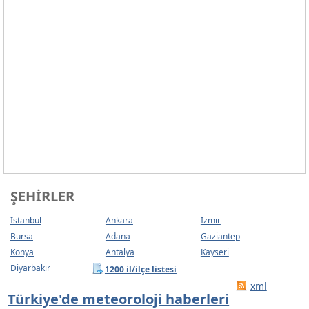
ŞEHIRLER
Istanbul
Ankara
Izmir
Bursa
Adana
Gaziantep
Konya
Antalya
Kayseri
Diyarbakır
1200 il/ilçe listesi
xml
Türkiye'de meteoroloji haberleri