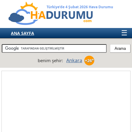
Türkiye’de 4 Şubat 2026 Hava Durumu
☰
ANA SAYFA
TÜRKİYE
AVRUPA
Ankara
benim şehir:
+26°
AMERIKA
ASYA
AFRIKA
AVUSTRALYA