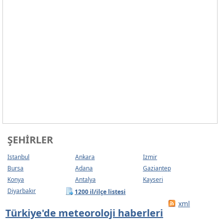
ŞEHIRLER
Istanbul
Ankara
Izmir
Bursa
Adana
Gaziantep
Konya
Antalya
Kayseri
Diyarbakır
1200 il/ilçe listesi
xml
Türkiye'de meteoroloji haberleri