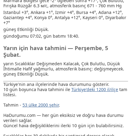
Marmara Bölgesi gece -2° öğleden sonra +17°, Çok Bulutlu,
Fırışka Rüzgâr 6.3 м/с, atmosferik basınç 671 - 760 mm Hg
Istanbul +3°, Ankara +1°, Izmir +4°, Bursa +4°, Adana +12°,
Gaziantep +4°, Konya 0°, Antalya +12°, Kayseri 0°, Diyarbakır
+7°
güneş Etkinliği Düşük.
gündoğumu 07:02, gün batımı 18:40.
Yarın için hava tahmini — Perşembe, 5
Şubat.
yarın Sıcaklıklar Değişmeden Kalacak, Çok Bulutlu
, Düşük
İhtimalle Hafif yağmurlu
, atmosferik basınç: değişmeyecek.
güneş Etkinliği Düşük.
Türkiye'nin ana ilçelerinde hava durumunu gösterir.
10 gün boyunca hava tahmini ile
Türkiye'deki 1200 il/ilçe
tam
listesi.
Tahmin -
53 ülke 2000 şehir
.
HaDurumu.com — her gün eksiksiz ve doğru hava durumu
verileri sağlar.
Güncel hava değişikliklerini ilerki 10 gün için bulabilirsiniz.
Sıcaklıklar her 30 dakikada bir santigrad derece olarak