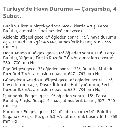
Türkiye'de Hava Durumu — Çarşamba, 4
Şubat.
Bugün, ülkenin birçok yerinde Sıcaklıklarda Artış, Parçalı
Bulutlu, atmosferik basınç: değişmeyecek
Akdeniz Bölgesi gece -6° öğleden sonra +19°, hava durumu
açık, Mutedil Rüzgâr 4.5 м/с, atmosferik basınç 616 - 765
mm Hg
Doğu Anadolu Bölgesi gece -16° öğleden sonra +10°, Parçalı
Bulutlu
, Yağmur
, Fırışka Rüzgâr 7.0 м/с, atmosferik basınç
580 - 700 mm Hg
Ege Bölgesi gece -3° öğleden sonra +23°, Bulutlu, Mutedil
Rüzgâr 4.7 м/с, atmosferik basınç 647 - 763 mm Hg
Güneydoğu Anadolu Bölgesi gece -8° öğleden sonra +15°,
hava durumu açık
, Düşük İhtimalle Hafif yağmurlu
, Sert
Rüzgâr 8.8 м/с, atmosferik basınç 639 - 734 mm Hg
İç Anadolu Bölgesi gece -9° öğleden sonra +15°, Parçalı
Bulutlu, Fırışka Rüzgâr 6.1 м/с, atmosferik basınç 627 - 740
mm Hg
Karadeniz Bölgesi gece -12° öğleden sonra +14°, Bulutlu
,
Sağanak
, Fırışka Rüzgâr 6.3 м/с, atmosferik basınç 611 - 768
mm Hg