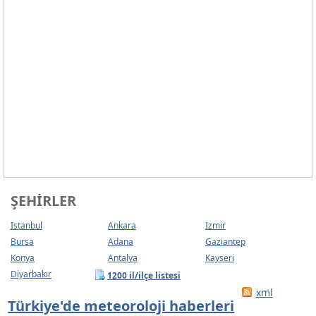
ŞEHIRLER
Istanbul
Ankara
Izmir
Bursa
Adana
Gaziantep
Konya
Antalya
Kayseri
Diyarbakır
1200 il/ilçe listesi
xml
Türkiye'de meteoroloji haberleri