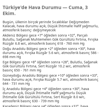
Türkiye'de Hava Durumu — Cuma, 3
Ekim.
Bugün, ülkenin birçok yerinde Sıcaklıklar Değişmeden
Kalacak, hava durumu açık
, Düşük İhtimalle Hafif yağmurlu
,
atmosferik basınç: değişmeyecek
Akdeniz Bölgesi gece +7° öğleden sonra +32°, Parçalı
Bulutlu
, Sağanak
Muhtemelen Gök Gürültülü Fırtına
, Fırışka
Rüzgâr 6.8 м/с, atmosferik basınç 618 - 760 mm Hg
Doğu Anadolu Bölgesi gece +2° öğleden sonra +30°, hava
durumu açık, Fırışka Rüzgâr 5.6 м/с, atmosferik basınç 586 -
698 mm Hg
Ege Bölgesi gece +8° öğleden sonra +28°, Bulutlu
, Sağanak
Gök Gürültülü Fırtına
, Sert Rüzgâr 10.2 м/с, atmosferik
basınç 650 - 761 mm Hg
Güneydoğu Anadolu Bölgesi gece +10° öğleden sonra +33°,
hava durumu açık, Fırışka Rüzgâr 5.7 м/с, atmosferik basınç
644 - 731 mm Hg
İç Anadolu Bölgesi gece +4° öğleden sonra +30°, hava
durumu açık
, Düşük İhtimalle Hafif yağmurlu
Düşük
İhtimalle Gök Gürültülü Fırtına
, Sert Rüzgâr 8.0 м/с,
atmosferik basınç 630 - 739 mm Hg
Karadeniz Bölgesi gece +4° öğleden sonra +32°, hava