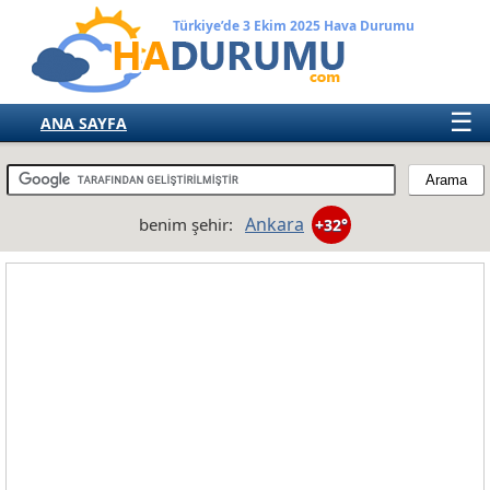
Türkiye’de 3 Ekim 2025 Hava Durumu
☰
ANA SAYFA
TÜRKİYE
AVRUPA
Ankara
benim şehir:
+32°
AMERIKA
ASYA
AFRIKA
AVUSTRALYA