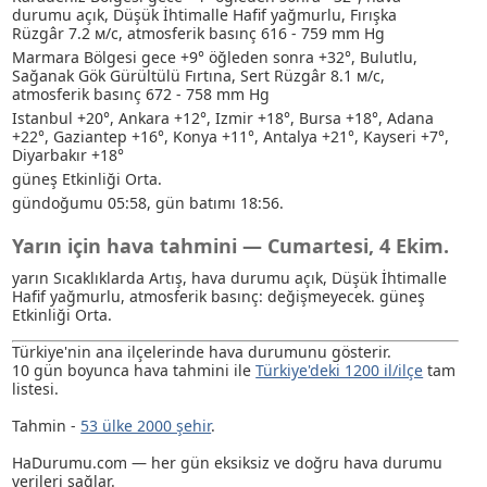
durumu açık
, Düşük İhtimalle Hafif yağmurlu
, Fırışka
Rüzgâr 7.2 м/с, atmosferik basınç 616 - 759 mm Hg
Marmara Bölgesi gece +9° öğleden sonra +32°, Bulutlu
,
Sağanak
Gök Gürültülü Fırtına
, Sert Rüzgâr 8.1 м/с,
atmosferik basınç 672 - 758 mm Hg
Istanbul +20°, Ankara +12°, Izmir +18°, Bursa +18°, Adana
+22°, Gaziantep +16°, Konya +11°, Antalya +21°, Kayseri +7°,
Diyarbakır +18°
güneş Etkinliği Orta.
gündoğumu 05:58, gün batımı 18:56.
Yarın için hava tahmini — Cumartesi, 4 Ekim.
yarın Sıcaklıklarda Artış, hava durumu açık
, Düşük İhtimalle
Hafif yağmurlu
, atmosferik basınç: değişmeyecek. güneş
Etkinliği Orta.
Türkiye'nin ana ilçelerinde hava durumunu gösterir.
10 gün boyunca hava tahmini ile
Türkiye'deki 1200 il/ilçe
tam
listesi.
Tahmin -
53 ülke 2000 şehir
.
HaDurumu.com — her gün eksiksiz ve doğru hava durumu
verileri sağlar.