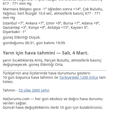
617 - 771 mm Hg
Marmara Bölgesi gece -1° öğleden sonra +14°, Çok Bulutlu
,
Yağmur
, Sert Rüzgâr 10.6 м/с, atmosferik basınç 677 - 771
mm Hg
Istanbul +7°, Ankara +7°, Izmir +9°, Bursa +7°, Adana +9°,
Gaziantep +3°, Konya +9°, Antalya +15°, Kayseri 0°,
Diyarbakır -1°
güneş Etkinliği Düşük.
gündoğumu 06:31, gün batımı 19:09.
Yarın için hava tahmini — Salı, 4 Mart.
yarın Sıcaklıklarda Artış, Parçalı Bulutlu, atmosferik basınç:
değişmeyecek. güneş Etkinliği Orta.
Türkiye'nin ana ilçelerinde hava durumunu gösterir.
10 gün boyunca hava tahmini ile
Türkiye'deki 1200 il/ilçe
tam
listesi.
Tahmin -
53 ülke 2000 şehir
.
HaDurumu.com — her gün eksiksiz ve doğru hava durumu
verileri sağlar.
Güncel hava değişikliklerini ilerki 10 gün için bulabilirsiniz.