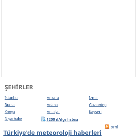
ŞEHIRLER
Istanbul
Ankara
Izmir
Bursa
Adana
Gaziantep
Konya
Antalya
Kayseri
Diyarbakır
1200 il/ilçe listesi
xml
Türkiye'de meteoroloji haberleri