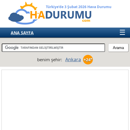
Türkiye’de 3 Şubat 2026 Hava Durumu
☰
ANA SAYFA
TÜRKİYE
AVRUPA
Ankara
benim şehir:
+24°
AMERIKA
ASYA
AFRIKA
AVUSTRALYA