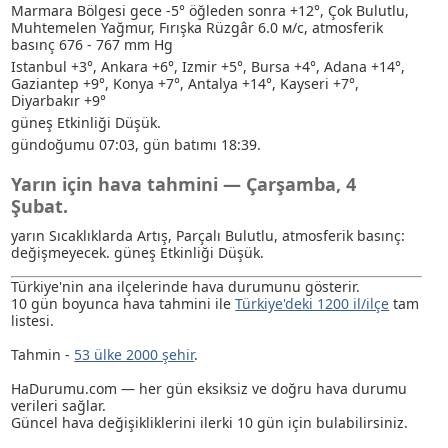
Marmara Bölgesi gece -5° öğleden sonra +12°, Çok Bulutlu
,
Muhtemelen Yağmur
, Fırışka Rüzgâr 6.0 м/с, atmosferik
basınç 676 - 767 mm Hg
Istanbul +3°, Ankara +6°, Izmir +5°, Bursa +4°, Adana +14°,
Gaziantep +9°, Konya +7°, Antalya +14°, Kayseri +7°,
Diyarbakır +9°
güneş Etkinliği Düşük.
gündoğumu 07:03, gün batımı 18:39.
Yarın için hava tahmini — Çarşamba, 4
Şubat.
yarın Sıcaklıklarda Artış, Parçalı Bulutlu, atmosferik basınç:
değişmeyecek. güneş Etkinliği Düşük.
Türkiye'nin ana ilçelerinde hava durumunu gösterir.
10 gün boyunca hava tahmini ile
Türkiye'deki 1200 il/ilçe
tam
listesi.
Tahmin -
53 ülke 2000 şehir
.
HaDurumu.com — her gün eksiksiz ve doğru hava durumu
verileri sağlar.
Güncel hava değişikliklerini ilerki 10 gün için bulabilirsiniz.