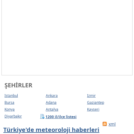
ŞEHIRLER
Istanbul
Ankara
Izmir
Bursa
Adana
Gaziantep
Konya
Antalya
Kayseri
Diyarbakır
1200 il/ilçe listesi
xml
Türkiye'de meteoroloji haberleri