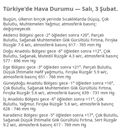
Türkiye'de Hava Durumu — Salı, 3 Şubat.
Bugün, ülkenin birçok yerinde Sıcaklıklarda Düşüş, Çok
Bulutlu
, Muhtemelen Yağmur
, atmosferik basınç:
değişmeyecek
Akdeniz Bölgesi gece -2° öğleden sonra +20°, Parçalı
Bulutlu
, Sağanak
Muhtemelen Gök Gürültülü Fırtına
, Fırışka
Rüzgâr 7.6 м/с, atmosferik basınç 617 - 765 mm Hg
Doğu Anadolu Bölgesi gece -6° öğleden sonra +12°, Çok
Bulutlu
, Sağanak
, Mutedil Rüzgâr 4.3 м/с, atmosferik basınç
577 - 696 mm Hg
Ege Bölgesi gece -3° öğleden sonra +21°, Parçalı Bulutlu
,
Düşük İhtimalle Hafif yağmurlu
, Fırışka Rüzgâr 5.9 м/с,
atmosferik basınç 651 - 766 mm Hg
Güneydoğu Anadolu Bölgesi gece -1° öğleden sonra +16°,
Çok Bulutlu
, Sağanak
Muhtemelen Gök Gürültülü Fırtına
,
Fırışka Rüzgâr 5.6 м/с, atmosferik basınç 639 - 731 mm Hg
İç Anadolu Bölgesi gece -6° öğleden sonra +11°, Çok
Bulutlu
, Yağmur
, Fırışka Rüzgâr 5.6 м/с, atmosferik basınç
628 - 746 mm Hg
Karadeniz Bölgesi gece -5° öğleden sonra +17°, Çok Bulutlu
,
Sağanak
Düşük İhtimalle Gök Gürültülü Fırtına
, Sert Rüzgâr
9.2 м/с, atmosferik basınç 617 - 769 mm Hg