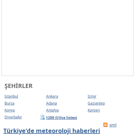
ŞEHIRLER
Istanbul
Ankara
Izmir
Bursa
Adana
Gaziantep
Konya
Antalya
Kayseri
Diyarbakır
1200 il/ilçe listesi
xml
Türkiye'de meteoroloji haberleri