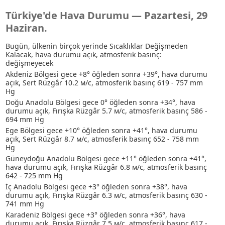
Türkiye'de Hava Durumu — Pazartesi, 29
Haziran.
Bugün, ülkenin birçok yerinde Sıcaklıklar Değişmeden
Kalacak, hava durumu açık, atmosferik basınç:
değişmeyecek
Akdeniz Bölgesi gece +8° öğleden sonra +39°, hava durumu
açık, Sert Rüzgâr 10.2 м/с, atmosferik basınç 619 - 757 mm
Hg
Doğu Anadolu Bölgesi gece 0° öğleden sonra +34°, hava
durumu açık, Fırışka Rüzgâr 5.7 м/с, atmosferik basınç 586 -
694 mm Hg
Ege Bölgesi gece +10° öğleden sonra +41°, hava durumu
açık, Sert Rüzgâr 8.7 м/с, atmosferik basınç 652 - 758 mm
Hg
Güneydoğu Anadolu Bölgesi gece +11° öğleden sonra +41°,
hava durumu açık, Fırışka Rüzgâr 6.8 м/с, atmosferik basınç
642 - 725 mm Hg
İç Anadolu Bölgesi gece +3° öğleden sonra +38°, hava
durumu açık, Fırışka Rüzgâr 6.3 м/с, atmosferik basınç 630 -
741 mm Hg
Karadeniz Bölgesi gece +3° öğleden sonra +36°, hava
durumu açık, Fırışka Rüzgâr 7.5 м/с, atmosferik basınç 617 -