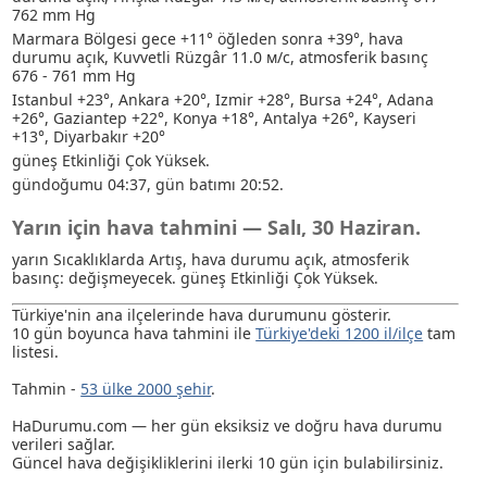
762 mm Hg
Marmara Bölgesi gece +11° öğleden sonra +39°, hava
durumu açık, Kuvvetli Rüzgâr 11.0 м/с, atmosferik basınç
676 - 761 mm Hg
Istanbul +23°, Ankara +20°, Izmir +28°, Bursa +24°, Adana
+26°, Gaziantep +22°, Konya +18°, Antalya +26°, Kayseri
+13°, Diyarbakır +20°
güneş Etkinliği Çok Yüksek.
gündoğumu 04:37, gün batımı 20:52.
Yarın için hava tahmini — Salı, 30 Haziran.
yarın Sıcaklıklarda Artış, hava durumu açık, atmosferik
basınç: değişmeyecek. güneş Etkinliği Çok Yüksek.
Türkiye'nin ana ilçelerinde hava durumunu gösterir.
10 gün boyunca hava tahmini ile
Türkiye'deki 1200 il/ilçe
tam
listesi.
Tahmin -
53 ülke 2000 şehir
.
HaDurumu.com — her gün eksiksiz ve doğru hava durumu
verileri sağlar.
Güncel hava değişikliklerini ilerki 10 gün için bulabilirsiniz.