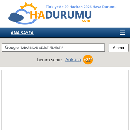
Türkiye’de 29 Haziran 2026 Hava Durumu
☰
ANA SAYFA
TÜRKİYE
AVRUPA
Ankara
benim şehir:
+22°
AMERIKA
ASYA
AFRIKA
AVUSTRALYA