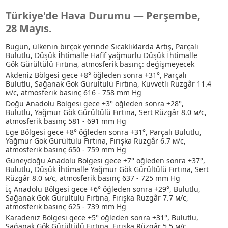
Türkiye'de Hava Durumu — Perşembe,
28 Mayıs.
Bugün, ülkenin birçok yerinde Sıcaklıklarda Artış, Parçalı
Bulutlu
, Düşük İhtimalle Hafif yağmurlu
Düşük İhtimalle
Gök Gürültülü Fırtına
, atmosferik basınç: değişmeyecek
Akdeniz Bölgesi gece +8° öğleden sonra +31°, Parçalı
Bulutlu
, Sağanak
Gök Gürültülü Fırtına
, Kuvvetli Rüzgâr 11.4
м/с, atmosferik basınç 616 - 758 mm Hg
Doğu Anadolu Bölgesi gece +3° öğleden sonra +28°,
Bulutlu
, Yağmur
Gök Gürültülü Fırtına
, Sert Rüzgâr 8.0 м/с,
atmosferik basınç 581 - 691 mm Hg
Ege Bölgesi gece +8° öğleden sonra +31°, Parçalı Bulutlu
,
Yağmur
Gök Gürültülü Fırtına
, Fırışka Rüzgâr 6.7 м/с,
atmosferik basınç 650 - 759 mm Hg
Güneydoğu Anadolu Bölgesi gece +7° öğleden sonra +37°,
Bulutlu
, Düşük İhtimalle Yağmur
Gök Gürültülü Fırtına
, Sert
Rüzgâr 8.0 м/с, atmosferik basınç 637 - 725 mm Hg
İç Anadolu Bölgesi gece +6° öğleden sonra +29°, Bulutlu
,
Sağanak
Gök Gürültülü Fırtına
, Fırışka Rüzgâr 7.7 м/с,
atmosferik basınç 625 - 739 mm Hg
Karadeniz Bölgesi gece +5° öğleden sonra +31°, Bulutlu
,
Sağanak
Gök Gürültülü Fırtına
, Fırışka Rüzgâr 5.5 м/с,