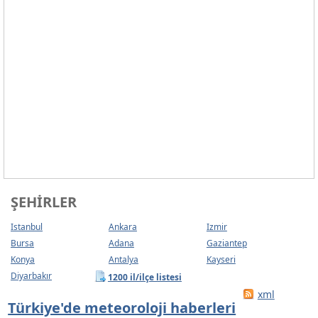
ŞEHIRLER
Istanbul
Ankara
Izmir
Bursa
Adana
Gaziantep
Konya
Antalya
Kayseri
Diyarbakır
1200 il/ilçe listesi
xml
Türkiye'de meteoroloji haberleri