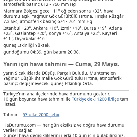
atmosferik basınç 612 - 760 mm Hg
Marmara Bölgesi gece +11° öğleden sonra +32°, hava
durumu açık
, Yağmur
Gök Gürültülü Fırtına
, Fırışka Rüzgâr
7.3 м/с, atmosferik basınç 674 - 761 mm Hg
Istanbul +20°, Ankara +16°, Izmir +18°, Bursa +19°, Adana
+23°, Gaziantep +20°, Konya +16°, Antalya +22°, Kayseri
+11°, Diyarbakır +16°
güneş Etkinliği Yüksek.
gündoğumu 04:39, gün batımı 20:38.
Yarın için hava tahmini — Cuma, 29 Mayıs.
yarın Sıcaklıklarda Düşüş, Parçalı Bulutlu
, Muhtemelen
Yağmur
Düşük İhtimalle Gök Gürültülü Fırtına
, atmosferik
basınç: değişmeyecek. güneş Etkinliği Orta.
Türkiye'nin ana ilçelerinde hava durumunu gösterir.
10 gün boyunca hava tahmini ile
Türkiye'deki 1200 il/ilçe
tam
listesi.
Tahmin -
53 ülke 2000 şehir
.
HaDurumu.com — her gün eksiksiz ve doğru hava durumu
verileri sağlar.
Güncel hava değişikliklerini ilerki 10 gün için bulabilirsiniz.