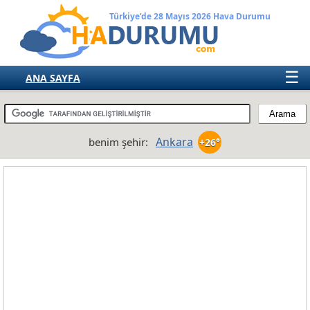
Türkiye’de 28 Mayıs 2026 Hava Durumu
☰
ANA SAYFA
TÜRKİYE
AVRUPA
Ankara
benim şehir:
+26°
AMERIKA
ASYA
AFRIKA
AVUSTRALYA