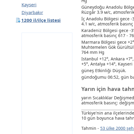
Hg
Kayseri
Güneydoğu Anadolu Bölges
Diyarbakır
Rüzgâr 3.9 м/с, atmosferi
İç Anadolu Bölgesi gece -
1200 il/ilçe listesi
4.1 м/с, atmosferik basın
Karadeniz Bölgesi gece -3°
atmosferik basınç 617 - 
Marmara Bölgesi gece +2° 
Muhtemelen Gök Gürültülü
764 mm Hg
Istanbul +12°, Ankara +7°
+5°, Antalya +14°, Kayseri
güneş Etkinliği Düşük.
gündoğumu 06:52, gün ba
Yarın için hava ta
yarın Sıcaklıklar Değişmed
atmosferik basınç: değişm
Türkiye'nin ana ilçelerin
10 gün boyunca hava tahm
Tahmin -
53 ülke 2000 şeh