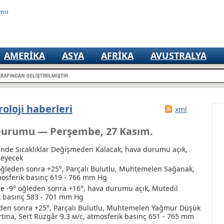
umu
AMERIKA
ASYA
AFRIKA
AVUSTRALYA
oloji haberleri
xml
Durumu — Perşembe, 27 Kasım.
inde Sıcaklıklar Değişmeden Kalacak, hava durumu açık,
meyecek
ğleden sonra +25°, Parçalı Bulutlu
, Muhtemelen Sağanak
,
tmosferik basınç 619 - 766 mm Hg
e -9° öğleden sonra +16°, hava durumu açık, Mutedil
k basınç 583 - 701 mm Hg
den sonra +25°, Parçalı Bulutlu
, Muhtemelen Yağmur
Düşük
rtına
, Sert Rüzgâr 9.3 м/с, atmosferik basınç 651 - 765 mm