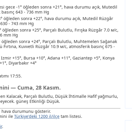
i gece -1° öğleden sonra +21°, hava durumu açık, Mutedil
k basınç 643 - 736 mm Hg
3° öğleden sonra +22°, hava durumu açık, Mutedil Rüzgâr
ç 630 - 743 mm Hg
 öğleden sonra +25°, Parçalı Bulutlu, Fırışka Rüzgâr 7.0 м/с,
766 mm Hg
öğleden sonra +24°, Parçalı Bulutlu
, Muhtemelen Sağanak
 Fırtına
, Kuvvetli Rüzgâr 10.9 м/с, atmosferik basınç 675 -
, Izmir +15°, Bursa +10°, Adana +11°, Gaziantep +5°, Konya
 +1°, Diyarbakır +4°
tımı 17:55.
hmini — Cuma, 28 Kasım.
en Kalacak, Parçalı Bulutlu
, Düşük İhtimalle Hafif yağmurlu
,
eyecek. güneş Etkinliği Düşük.
de hava durumunu gösterir.
ini ile
Türkiye'deki 1200 il/ilçe
tam listesi.
ir
.