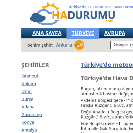
Türkiye’de 27 Kasım 2025 Hava Dur
ANA SAYFA
TÜRKİYE
AVRUPA
Ankara
benim şehir:
+24°
Türkiye'de meteor
ŞEHIRLER
Istanbul
Türkiye'de Hava 
Ankara
Bugün, ülkenin birçok yer
Izmir
atmosferik basınç: değiş
Bursa
Akdeniz Bölgesi gece -1° ö
Fırışka Rüzgâr 5.6 м/с, a
Adana
Doğu Anadolu Bölgesi gec
Gaziantep
Rüzgâr 3.5 м/с, atmosferi
Konya
Ege Bölgesi gece +1° öğle
İhtimalle Gök Gürültülü Fı
Antalya