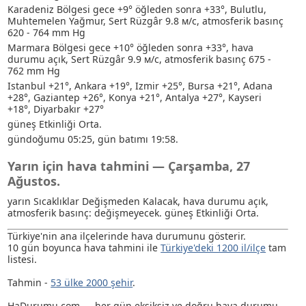
Karadeniz Bölgesi gece +9° öğleden sonra +33°, Bulutlu
,
Muhtemelen Yağmur
, Sert Rüzgâr 9.8 м/с, atmosferik basınç
620 - 764 mm Hg
Marmara Bölgesi gece +10° öğleden sonra +33°, hava
durumu açık, Sert Rüzgâr 9.9 м/с, atmosferik basınç 675 -
762 mm Hg
Istanbul +21°, Ankara +19°, Izmir +25°, Bursa +21°, Adana
+28°, Gaziantep +26°, Konya +21°, Antalya +27°, Kayseri
+18°, Diyarbakır +27°
güneş Etkinliği Orta.
gündoğumu 05:25, gün batımı 19:58.
Yarın için hava tahmini — Çarşamba, 27
Ağustos.
yarın Sıcaklıklar Değişmeden Kalacak, hava durumu açık,
atmosferik basınç: değişmeyecek. güneş Etkinliği Orta.
Türkiye'nin ana ilçelerinde hava durumunu gösterir.
10 gün boyunca hava tahmini ile
Türkiye'deki 1200 il/ilçe
tam
listesi.
Tahmin -
53 ülke 2000 şehir
.
HaDurumu.com — her gün eksiksiz ve doğru hava durumu