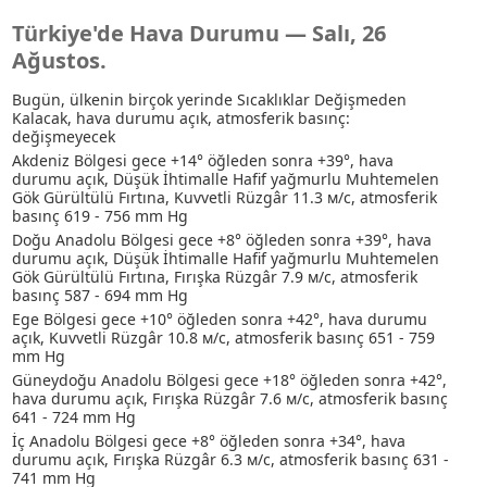
Türkiye'de Hava Durumu — Salı, 26
Ağustos.
Bugün, ülkenin birçok yerinde Sıcaklıklar Değişmeden
Kalacak, hava durumu açık, atmosferik basınç:
değişmeyecek
Akdeniz Bölgesi gece +14° öğleden sonra +39°, hava
durumu açık
, Düşük İhtimalle Hafif yağmurlu
Muhtemelen
Gök Gürültülü Fırtına
, Kuvvetli Rüzgâr 11.3 м/с, atmosferik
basınç 619 - 756 mm Hg
Doğu Anadolu Bölgesi gece +8° öğleden sonra +39°, hava
durumu açık
, Düşük İhtimalle Hafif yağmurlu
Muhtemelen
Gök Gürültülü Fırtına
, Fırışka Rüzgâr 7.9 м/с, atmosferik
basınç 587 - 694 mm Hg
Ege Bölgesi gece +10° öğleden sonra +42°, hava durumu
açık, Kuvvetli Rüzgâr 10.8 м/с, atmosferik basınç 651 - 759
mm Hg
Güneydoğu Anadolu Bölgesi gece +18° öğleden sonra +42°,
hava durumu açık, Fırışka Rüzgâr 7.6 м/с, atmosferik basınç
641 - 724 mm Hg
İç Anadolu Bölgesi gece +8° öğleden sonra +34°, hava
durumu açık, Fırışka Rüzgâr 6.3 м/с, atmosferik basınç 631 -
741 mm Hg