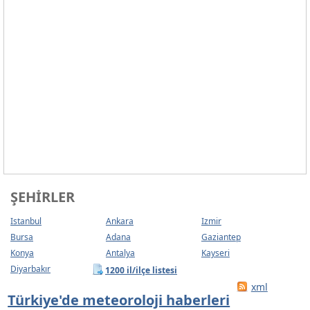
ŞEHIRLER
Istanbul
Ankara
Izmir
Bursa
Adana
Gaziantep
Konya
Antalya
Kayseri
Diyarbakır
1200 il/ilçe listesi
xml
Türkiye'de meteoroloji haberleri