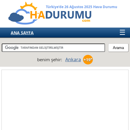
Türkiye’de 26 Ağustos 2025 Hava Durumu
☰
ANA SAYFA
TÜRKİYE
AVRUPA
Ankara
benim şehir:
+19°
AMERIKA
ASYA
AFRIKA
AVUSTRALYA