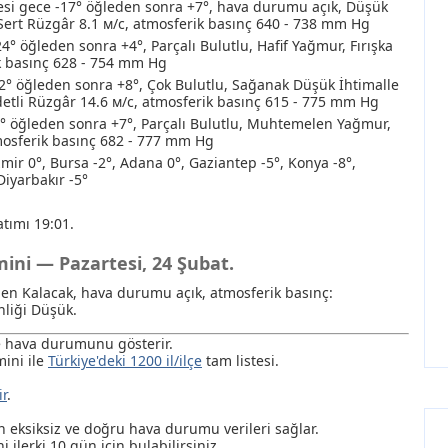
i gece -17° öğleden sonra +7°, hava durumu açık
, Düşük
 Sert Rüzgâr 8.1 м/с, atmosferik basınç 640 - 738 mm Hg
4° öğleden sonra +4°, Parçalı Bulutlu
, Hafif Yağmur
, Fırışka
k basınç 628 - 754 mm Hg
2° öğleden sonra +8°, Çok Bulutlu
, Sağanak
Düşük İhtimalle
detli Rüzgâr 14.6 м/с, atmosferik basınç 615 - 775 mm Hg
 öğleden sonra +7°, Parçalı Bulutlu
, Muhtemelen Yağmur
,
tmosferik basınç 682 - 777 mm Hg
zmir 0°, Bursa -2°, Adana 0°, Gaziantep -5°, Konya -8°,
Diyarbakır -5°
tımı 19:01.
mini — Pazartesi, 24 Şubat.
den Kalacak, hava durumu açık, atmosferik basınç:
liği Düşük.
de hava durumunu gösterir.
ini ile
Türkiye'deki 1200 il/ilçe
tam listesi.
ir
.
ksiksiz ve doğru hava durumu verileri sağlar.
i ilerki 10 gün için bulabilirsiniz.