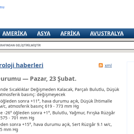
umu
AMERIKA
ASYA
AFRIKA
AVUSTRALYA
oloji haberleri
xml
Durumu — Pazar, 23 Şubat.
inde Sıcaklıklar Değişmeden Kalacak, Parçalı Bulutlu
, Düşük
 atmosferik basınç: değişmeyecek
° öğleden sonra +11°, hava durumu açık
, Düşük İhtimalle
 м/с, atmosferik basınç 619 - 773 mm Hg
 -26° öğleden sonra +1°, Bulutlu
, Yağmur
, Fırışka Rüzgâr
ç 575 - 701 mm Hg
eden sonra +15°, hava durumu açık, Sert Rüzgâr 9.1 м/с,
775 mm Hg