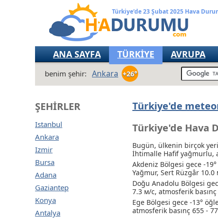
Türkiye’de 23 Şubat 2025 Hava Dur
ANA SAYFA
TÜRKİYE
AVRUPA
Ankara
benim şehir:
+26°
Türkiye'de meteor
ŞEHIRLER
Istanbul
Türkiye'de Hava 
Ankara
Bugün, ülkenin birçok yer
Izmir
İhtimalle Hafif yağmurlu
,
Bursa
Akdeniz Bölgesi gece -19
Yağmur
, Sert Rüzgâr 10.0
Adana
Doğu Anadolu Bölgesi gece
Gaziantep
7.3 м/с, atmosferik basın
Konya
Ege Bölgesi gece -13° öğl
atmosferik basınç 655 - 
Antalya