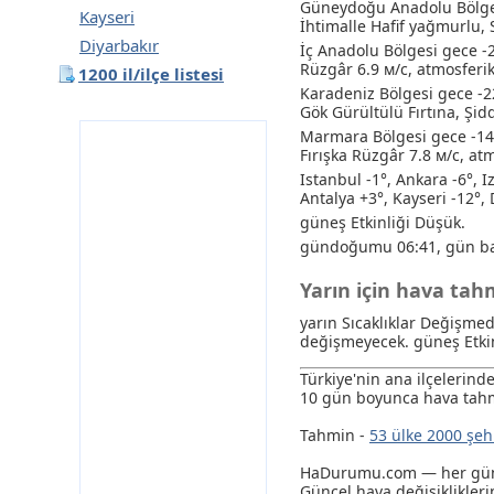
Güneydoğu Anadolu Bölges
Kayseri
İhtimalle Hafif yağmurlu
,
Diyarbakır
İç Anadolu Bölgesi gece -2
Rüzgâr 6.9 м/с, atmosferi
1200 il/ilçe listesi
Karadeniz Bölgesi gece -2
Gök Gürültülü Fırtına
, Şid
Marmara Bölgesi gece -14°
Fırışka Rüzgâr 7.8 м/с, a
Istanbul -1°, Ankara -6°, I
Antalya +3°, Kayseri -12°, 
güneş Etkinliği Düşük.
gündoğumu 06:41, gün ba
Yarın için hava tah
yarın Sıcaklıklar Değişme
değişmeyecek. güneş Etkin
Türkiye'nin ana ilçelerin
10 gün boyunca hava tahm
Tahmin -
53 ülke 2000 şeh
HaDurumu.com — her gün e
Güncel hava değişikliklerin