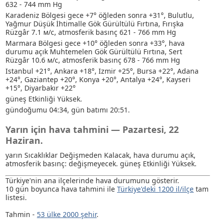
632 - 744 mm Hg
Karadeniz Bölgesi gece +7° öğleden sonra +31°, Bulutlu
,
Yağmur
Düşük İhtimalle Gök Gürültülü Fırtına
, Fırışka
Rüzgâr 7.1 м/с, atmosferik basınç 621 - 766 mm Hg
Marmara Bölgesi gece +10° öğleden sonra +33°, hava
durumu açık
Muhtemelen Gök Gürültülü Fırtına
, Sert
Rüzgâr 10.6 м/с, atmosferik basınç 678 - 766 mm Hg
Istanbul +21°, Ankara +18°, Izmir +25°, Bursa +22°, Adana
+24°, Gaziantep +20°, Konya +20°, Antalya +24°, Kayseri
+15°, Diyarbakır +22°
güneş Etkinliği Yüksek.
gündoğumu 04:34, gün batımı 20:51.
Yarın için hava tahmini — Pazartesi, 22
Haziran.
yarın Sıcaklıklar Değişmeden Kalacak, hava durumu açık,
atmosferik basınç: değişmeyecek. güneş Etkinliği Yüksek.
Türkiye'nin ana ilçelerinde hava durumunu gösterir.
10 gün boyunca hava tahmini ile
Türkiye'deki 1200 il/ilçe
tam
listesi.
Tahmin -
53 ülke 2000 şehir
.