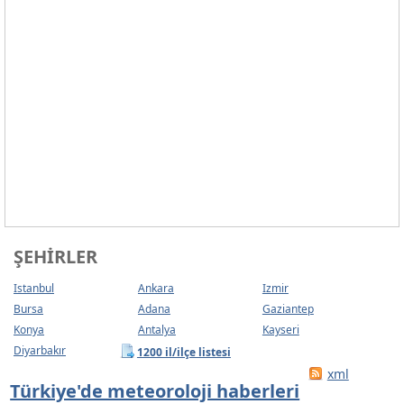
ŞEHIRLER
Istanbul
Ankara
Izmir
Bursa
Adana
Gaziantep
Konya
Antalya
Kayseri
Diyarbakır
1200 il/ilçe listesi
xml
Türkiye'de meteoroloji haberleri