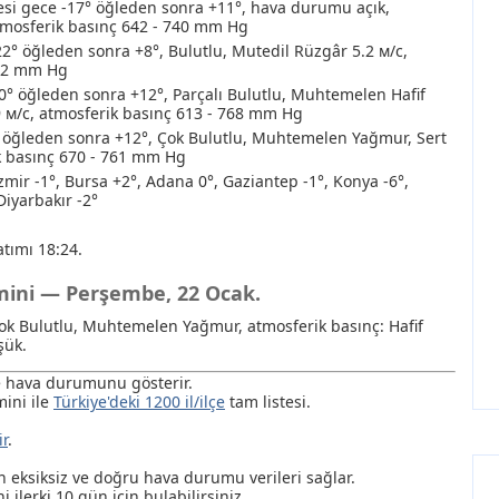
i gece -17° öğleden sonra +11°, hava durumu açık,
tmosferik basınç 642 - 740 mm Hg
22° öğleden sonra +8°, Bulutlu, Mutedil Rüzgâr 5.2 м/с,
742 mm Hg
0° öğleden sonra +12°, Parçalı Bulutlu
, Muhtemelen Hafif
.9 м/с, atmosferik basınç 613 - 768 mm Hg
öğleden sonra +12°, Çok Bulutlu
, Muhtemelen Yağmur
, Sert
k basınç 670 - 761 mm Hg
Izmir -1°, Bursa +2°, Adana 0°, Gaziantep -1°, Konya -6°,
Diyarbakır -2°
tımı 18:24.
hmini — Perşembe, 22 Ocak.
Çok Bulutlu
, Muhtemelen Yağmur
, atmosferik basınç: Hafif
şük.
de hava durumunu gösterir.
ini ile
Türkiye'deki 1200 il/ilçe
tam listesi.
ir
.
ksiksiz ve doğru hava durumu verileri sağlar.
i ilerki 10 gün için bulabilirsiniz.