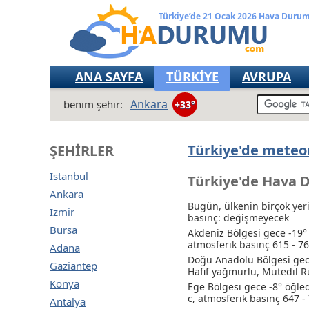
Türkiye’de 21 Ocak 2026 Hava Duru
ANA SAYFA
TÜRKİYE
AVRUPA
Ankara
benim şehir:
+33°
Türkiye'de meteor
ŞEHIRLER
Istanbul
Türkiye'de Hava 
Ankara
Bugün, ülkenin birçok yer
Izmir
basınç: değişmeyecek
Bursa
Akdeniz Bölgesi gece -19° 
atmosferik basınç 615 - 
Adana
Doğu Anadolu Bölgesi gece
Gaziantep
Hafif yağmurlu
, Mutedil R
Konya
Ege Bölgesi gece -8° öğle
с, atmosferik basınç 647 
Antalya