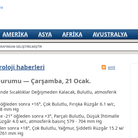
mu
AMERIKA
ASYA
AFRIKA
AVUSTRALYA
oloji haberleri
xml
Durumu — Çarşamba, 21 Ocak.
inde Sıcaklıklar Değişmeden Kalacak, Bulutlu, atmosferik
öğleden sonra +16°, Çok Bulutlu, Fırışka Rüzgâr 6.1 м/с,
768 mm Hg
 -21° öğleden sonra +3°, Parçalı Bulutlu
, Düşük İhtimalle
üzgâr 4.0 м/с, atmosferik basınç 579 - 704 mm Hg
den sonra +18°, Çok Bulutlu
, Yağmur
, Şiddetli Rüzgâr 15.2 м/
- 761 mm Hg