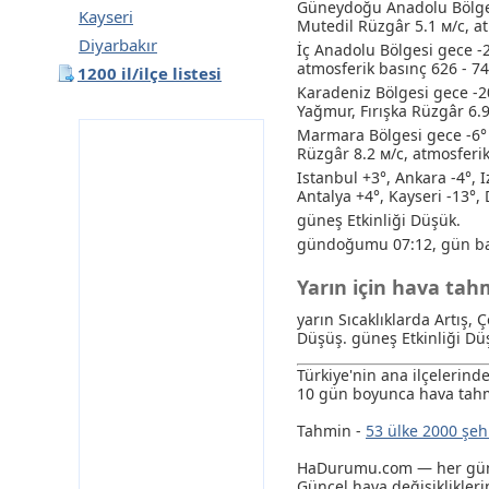
Güneydoğu Anadolu Bölges
Kayseri
Mutedil Rüzgâr 5.1 м/с, a
Diyarbakır
İç Anadolu Bölgesi gece -
atmosferik basınç 626 - 
1200 il/ilçe listesi
Karadeniz Bölgesi gece -2
Yağmur
, Fırışka Rüzgâr 6
Marmara Bölgesi gece -6° 
Rüzgâr 8.2 м/с, atmosferi
Istanbul +3°, Ankara -4°, 
Antalya +4°, Kayseri -13°, 
güneş Etkinliği Düşük.
gündoğumu 07:12, gün ba
Yarın için hava ta
yarın Sıcaklıklarda Artış, 
Düşüş. güneş Etkinliği Dü
Türkiye'nin ana ilçelerin
10 gün boyunca hava tahm
Tahmin -
53 ülke 2000 şeh
HaDurumu.com — her gün e
Güncel hava değişikliklerin