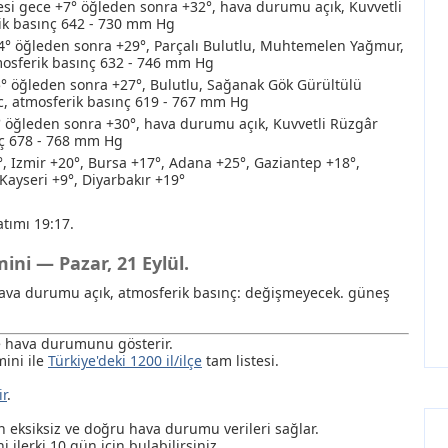
i gece +7° öğleden sonra +32°, hava durumu açık, Kuvvetli
ik basınç 642 - 730 mm Hg
4° öğleden sonra +29°, Parçalı Bulutlu
, Muhtemelen Yağmur
,
tmosferik basınç 632 - 746 mm Hg
° öğleden sonra +27°, Bulutlu
, Sağanak
Gök Gürültülü
/с, atmosferik basınç 619 - 767 mm Hg
 öğleden sonra +30°, hava durumu açık, Kuvvetli Rüzgâr
nç 678 - 768 mm Hg
°, Izmir +20°, Bursa +17°, Adana +25°, Gaziantep +18°,
Kayseri +9°, Diyarbakır +19°
tımı 19:17.
ini — Pazar, 21 Eylül.
, hava durumu açık, atmosferik basınç: değişmeyecek. güneş
de hava durumunu gösterir.
ini ile
Türkiye'deki 1200 il/ilçe
tam listesi.
ir
.
ksiksiz ve doğru hava durumu verileri sağlar.
i ilerki 10 gün için bulabilirsiniz.