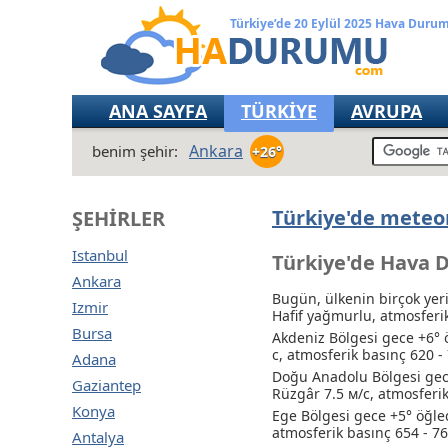
Türkiye’de 20 Eylül 2025 Hava Duru
ANA SAYFA
TÜRKİYE
AVRUPA
Ankara
benim şehir:
+26°
Türkiye'de meteor
ŞEHIRLER
Istanbul
Türkiye'de Hava 
Ankara
Bugün, ülkenin birçok yer
Izmir
Hafif yağmurlu
, atmosfer
Bursa
Akdeniz Bölgesi gece +6° 
с, atmosferik basınç 620 
Adana
Doğu Anadolu Bölgesi gece
Gaziantep
Rüzgâr 7.5 м/с, atmosferi
Konya
Ege Bölgesi gece +5° öğle
atmosferik basınç 654 - 
Antalya