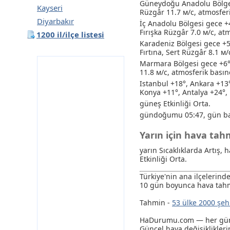
Güneydoğu Anadolu Bölges
Kayseri
Rüzgâr 11.7 м/с, atmosfer
Diyarbakır
İç Anadolu Bölgesi gece +
Fırışka Rüzgâr 7.0 м/с, a
1200 il/ilçe listesi
Karadeniz Bölgesi gece +5
Fırtına
, Sert Rüzgâr 8.1 м
Marmara Bölgesi gece +6°
11.8 м/с, atmosferik bası
Istanbul +18°, Ankara +13
Konya +11°, Antalya +24°, 
güneş Etkinliği Orta.
gündoğumu 05:47, gün ba
Yarın için hava tahm
yarın Sıcaklıklarda Artış
Etkinliği Orta.
Türkiye'nin ana ilçelerin
10 gün boyunca hava tahm
Tahmin -
53 ülke 2000 şeh
HaDurumu.com — her gün e
Güncel hava değişikliklerin