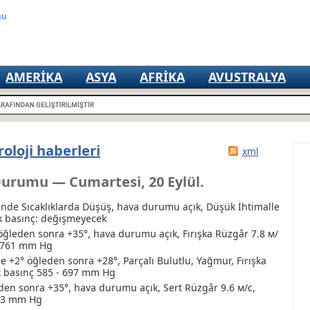
mu
AMERIKA
ASYA
AFRIKA
AVUSTRALYA
oloji haberleri
xml
Durumu — Cumartesi, 20 Eylül.
inde Sıcaklıklarda Düşüş, hava durumu açık
, Düşük İhtimalle
ik basınç: değişmeyecek
öğleden sonra +35°, hava durumu açık, Fırışka Rüzgâr 7.8 м/
- 761 mm Hg
 +2° öğleden sonra +28°, Parçalı Bulutlu
, Yağmur
, Fırışka
k basınç 585 - 697 mm Hg
den sonra +35°, hava durumu açık, Sert Rüzgâr 9.6 м/с,
763 mm Hg