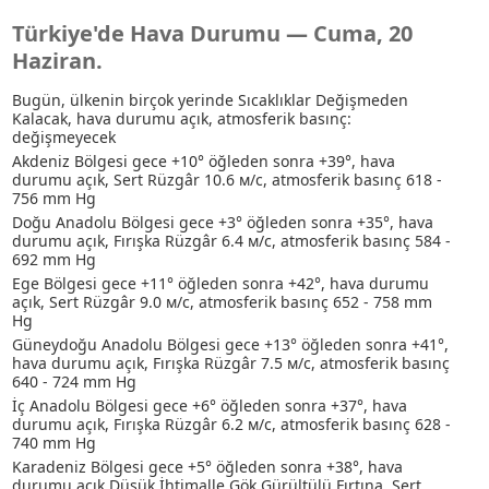
Türkiye'de Hava Durumu — Cuma, 20
Haziran.
Bugün, ülkenin birçok yerinde Sıcaklıklar Değişmeden
Kalacak, hava durumu açık, atmosferik basınç:
değişmeyecek
Akdeniz Bölgesi gece +10° öğleden sonra +39°, hava
durumu açık, Sert Rüzgâr 10.6 м/с, atmosferik basınç 618 -
756 mm Hg
Doğu Anadolu Bölgesi gece +3° öğleden sonra +35°, hava
durumu açık, Fırışka Rüzgâr 6.4 м/с, atmosferik basınç 584 -
692 mm Hg
Ege Bölgesi gece +11° öğleden sonra +42°, hava durumu
açık, Sert Rüzgâr 9.0 м/с, atmosferik basınç 652 - 758 mm
Hg
Güneydoğu Anadolu Bölgesi gece +13° öğleden sonra +41°,
hava durumu açık, Fırışka Rüzgâr 7.5 м/с, atmosferik basınç
640 - 724 mm Hg
İç Anadolu Bölgesi gece +6° öğleden sonra +37°, hava
durumu açık, Fırışka Rüzgâr 6.2 м/с, atmosferik basınç 628 -
740 mm Hg
Karadeniz Bölgesi gece +5° öğleden sonra +38°, hava
durumu açık
Düşük İhtimalle Gök Gürültülü Fırtına
, Sert