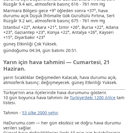
Rüzgâr 9.4 м/с, atmosferik basınç 616 - 761 mm Hg
Marmara Bölgesi gece +9° öğleden sonra +37°, hava
durumu açık
Düşük İhtimalle Gök Gürültülü Fırtına
, Sert
Rüzgâr 9.2 м/с, atmosferik basınç 675 - 761 mm Hg
Istanbul +22°, Ankara +21°, Izmir +26°, Bursa +22°, Adana
+23°, Gaziantep +23°, Konya +22°, Antalya +26°, Kayseri
+15°, Diyarbakır +23°
güneş Etkinliği Çok Yüksek.
gündoğumu 04:34, gün batımı 20:51.
Yarın için hava tahmini — Cumartesi, 21
Haziran.
yarın Sıcaklıklar Değişmeden Kalacak, hava durumu açık,
atmosferik basınç: değişmeyecek. güneş Etkinliği Yüksek.
Türkiye'nin ana ilçelerinde hava durumunu gösterir.
10 gün boyunca hava tahmini ile
Türkiye'deki 1200 il/ilçe
tam
listesi.
Tahmin -
53 ülke 2000 şehir
.
HaDurumu.com — her gün eksiksiz ve doğru hava durumu
verileri sağlar.
Güncel hava değişikliklerini ilerki 10 gün için bulabilirsiniz.