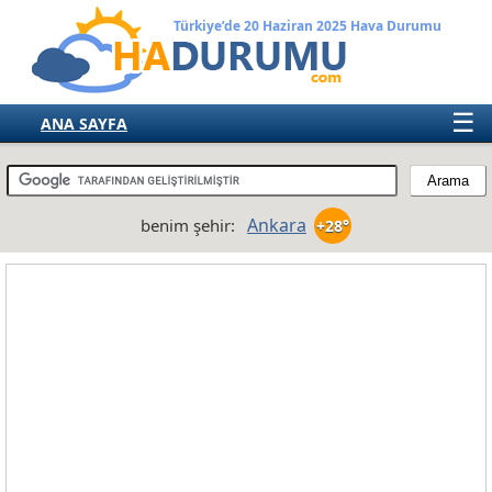
Türkiye’de 20 Haziran 2025 Hava Durumu
☰
ANA SAYFA
TÜRKİYE
AVRUPA
Ankara
benim şehir:
+28°
AMERIKA
ASYA
AFRIKA
AVUSTRALYA