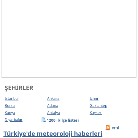
ŞEHIRLER
Istanbul
Ankara
Izmir
Bursa
Adana
Gaziantep
Konya
Antalya
Kayseri
Diyarbakır
1200 il/ilçe listesi
xml
Türkiye'de meteoroloji haberleri