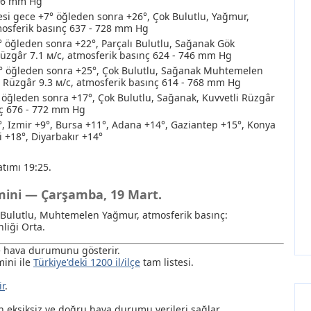
766 mm Hg
i gece +7° öğleden sonra +26°, Çok Bulutlu
, Yağmur
,
tmosferik basınç 637 - 728 mm Hg
° öğleden sonra +22°, Parçalı Bulutlu
, Sağanak
Gök
 Rüzgâr 7.1 м/с, atmosferik basınç 624 - 746 mm Hg
° öğleden sonra +25°, Çok Bulutlu
, Sağanak
Muhtemelen
t Rüzgâr 9.3 м/с, atmosferik basınç 614 - 768 mm Hg
öğleden sonra +17°, Çok Bulutlu
, Sağanak
, Kuvvetli Rüzgâr
nç 676 - 772 mm Hg
°, Izmir +9°, Bursa +11°, Adana +14°, Gaziantep +15°, Konya
i +18°, Diyarbakır +14°
tımı 19:25.
hmini — Çarşamba, 19 Mart.
 Bulutlu
, Muhtemelen Yağmur
, atmosferik basınç:
liği Orta.
de hava durumunu gösterir.
ini ile
Türkiye'deki 1200 il/ilçe
tam listesi.
ir
.
ksiksiz ve doğru hava durumu verileri sağlar.