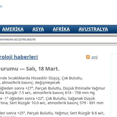
mu
AMERIKA
ASYA
AFRIKA
AVUSTRALYA
oloji haberleri
xml
Durumu — Salı, 18 Mart.
nde Sıcaklıklarda Hissedilir Düşüş, Çok Bulutlu
,
, atmosferik basınç: değişmeyecek
öğleden sonra +27°, Parçalı Bulutlu
, Düşük İhtimalle Yağmur
ışka Rüzgâr 7.5 м/с, atmosferik basınç 614 - 758 mm Hg
 -1° öğleden sonra +22°, Çok Bulutlu
, Sağanak
Düşük
rtına
, Sert Rüzgâr 10.0 м/с, atmosferik basınç 579 - 691 mm
en sonra +25°, Parçalı Bulutlu
, Yağmur
, Sert Rüzgâr 8.6 м/с,