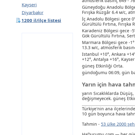
atmosferik basınç 649 - 
Kayseri
Güneydoğu Anadolu Bölges
Diyarbakır
Fırışka Rüzgâr 6.4 м/с, a
İç Anadolu Bölgesi gece 0
1200 il/ilçe listesi
Gürültülü Fırtına
, Fırışka
Karadeniz Bölgesi gece -5
Gök Gürültülü Fırtına
, Ser
Marmara Bölgesi gece -1° 
13.3 м/с, atmosferik bası
Istanbul +10°, Ankara +14
+12°, Antalya +16°, Kayser
güneş Etkinliği Orta.
gündoğumu 06:09, gün ba
Yarın için hava ta
yarın Sıcaklıklarda Düşüş,
değişmeyecek. güneş Etkin
Türkiye'nin ana ilçelerin
10 gün boyunca hava tahm
Tahmin -
53 ülke 2000 şeh
HaDurumu.com — her gün e