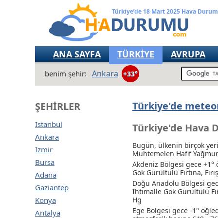
Türkiye’de 18 Mart 2025 Hava Duru
ANA SAYFA
TÜRKİYE
AVRUPA
Ankara
benim şehir:
+33°
Türkiye'de meteor
ŞEHIRLER
Istanbul
Türkiye'de Hava 
Ankara
Bugün, ülkenin birçok yeri
Izmir
Muhtemelen Hafif Yağmur
Bursa
Akdeniz Bölgesi gece +1° 
Gök Gürültülü Fırtına
, Fır
Adana
Doğu Anadolu Bölgesi gece
Gaziantep
İhtimalle Gök Gürültülü Fı
Konya
Hg
Ege Bölgesi gece -1° öğled
Antalya