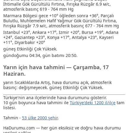
İhtimalle Gök Gürültülü Fırtına
, Fırışka Rüzgâr 6.9 м/с,
atmosferik basınç 619 - 764 mm Hg
Marmara Bölgesi gece +10° öğleden sonra +36°, Parçalı
Bulutlu
, Muhtemelen Hafif Yağmur
Gök Gürültülü Fırtına
,
Fırışka Rüzgâr 7.9 м/с, atmosferik basınç 677 - 764 mm Hg
Istanbul +23°, Ankara +17°, Izmir +20°, Bursa +19°, Adana
+24°, Gaziantep +23°, Konya +17°, Antalya +23°, Kayseri
+11°, Diyarbakır +20°
güneş Etkinliği Çok Yüksek.
gündoğumu 04:34, gün batımı 20:50.
Yarın için hava tahmini — Çarşamba, 17
Haziran.
yarın Sıcaklıklarda Artış, hava durumu açık, atmosferik
basınç: değişmeyecek. güneş Etkinliği Çok Yüksek.
Türkiye'nin ana ilçelerinde hava durumunu gösterir.
10 gün boyunca hava tahmini ile
Türkiye'deki 1200 il/ilçe
tam
listesi.
Tahmin -
53 ülke 2000 şehir
.
HaDurumu.com — her gün eksiksiz ve doğru hava durumu
verileri sağlar.