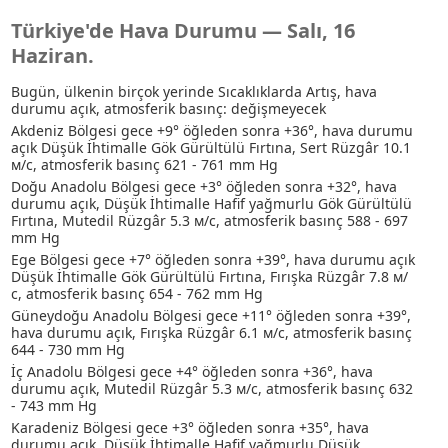
Türkiye'de Hava Durumu — Salı, 16
Haziran.
Bugün, ülkenin birçok yerinde Sıcaklıklarda Artış, hava
durumu açık, atmosferik basınç: değişmeyecek
Akdeniz Bölgesi gece +9° öğleden sonra +36°, hava durumu
açık
Düşük İhtimalle Gök Gürültülü Fırtına
, Sert Rüzgâr 10.1
м/с, atmosferik basınç 621 - 761 mm Hg
Doğu Anadolu Bölgesi gece +3° öğleden sonra +32°, hava
durumu açık
, Düşük İhtimalle Hafif yağmurlu
Gök Gürültülü
Fırtına
, Mutedil Rüzgâr 5.3 м/с, atmosferik basınç 588 - 697
mm Hg
Ege Bölgesi gece +7° öğleden sonra +39°, hava durumu açık
Düşük İhtimalle Gök Gürültülü Fırtına
, Fırışka Rüzgâr 7.8 м/
с, atmosferik basınç 654 - 762 mm Hg
Güneydoğu Anadolu Bölgesi gece +11° öğleden sonra +39°,
hava durumu açık, Fırışka Rüzgâr 6.1 м/с, atmosferik basınç
644 - 730 mm Hg
İç Anadolu Bölgesi gece +4° öğleden sonra +36°, hava
durumu açık, Mutedil Rüzgâr 5.3 м/с, atmosferik basınç 632
- 743 mm Hg
Karadeniz Bölgesi gece +3° öğleden sonra +35°, hava
durumu açık
, Düşük İhtimalle Hafif yağmurlu
Düşük