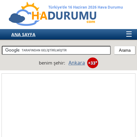
Türkiye’de 16 Haziran 2026 Hava Durumu
☰
ANA SAYFA
TÜRKİYE
AVRUPA
Ankara
benim şehir:
+33°
AMERIKA
ASYA
AFRIKA
AVUSTRALYA