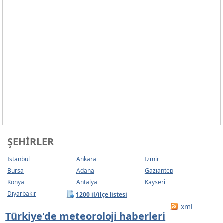
ŞEHIRLER
Istanbul
Ankara
Izmir
Bursa
Adana
Gaziantep
Konya
Antalya
Kayseri
Diyarbakır
1200 il/ilçe listesi
xml
Türkiye'de meteoroloji haberleri