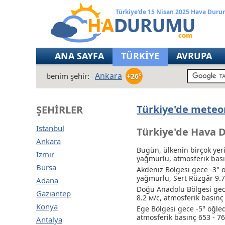
Türkiye’de 15 Nisan 2025 Hava Dur
ANA SAYFA
TÜRKİYE
AVRUPA
Ankara
benim şehir:
+26°
Türkiye'de meteor
ŞEHIRLER
Istanbul
Türkiye'de Hava D
Ankara
Bugün, ülkenin birçok yeri
Izmir
yağmurlu
, atmosferik ba
Bursa
Akdeniz Bölgesi gece -3° 
yağmurlu
, Sert Rüzgâr 9.
Adana
Doğu Anadolu Bölgesi gece
Gaziantep
8.2 м/с, atmosferik basın
Konya
Ege Bölgesi gece -5° öğle
atmosferik basınç 653 - 
Antalya