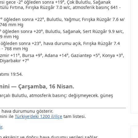
i gece -2° öğleden sonra +19°, Çok Bulutlu
, Sağanak
tülü Fırtına
, Fırışka Rüzgâr 7.0 м/с, atmosferik basınç 641 -
7° öğleden sonra +22°, Bulutlu
, Yağmur
, Fırışka Rüzgâr 7.6 м/
- 746 mm Hg
° öğleden sonra +20°, Bulutlu
, Sağanak
, Sert Rüzgâr 9.9 м/с,
769 mm Hg
öğleden sonra +23°, hava durumu açık, Fırışka Rüzgâr 7.4
6 - 768 mm Hg
Izmir +11°, Bursa +9°, Adana +14°, Gaziantep +5°, Konya +3°,
 Diyarbakır +7°
tımı 19:54.
hmini — Çarşamba, 16 Nisan.
 Parçalı Bulutlu, atmosferik basınç: değişmeyecek. güneş
de hava durumunu gösterir.
ini ile
Türkiye'deki 1200 il/ilçe
tam listesi.
ir
.
ksiksiz ve doğru hava durumu verileri sağlar.