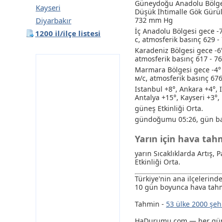
Güneydoğu Anadolu Bölges
Kayseri
Düşük İhtimalle Gök Gürül
Diyarbakır
732 mm Hg
İç Anadolu Bölgesi gece -
1200 il/ilçe listesi
с, atmosferik basınç 629 
Karadeniz Bölgesi gece -6
atmosferik basınç 617 - 
Marmara Bölgesi gece -4° 
м/с, atmosferik basınç 67
Istanbul +8°, Ankara +4°, 
Antalya +15°, Kayseri +3°,
güneş Etkinliği Orta.
gündoğumu 05:26, gün ba
Yarın için hava ta
yarın Sıcaklıklarda Artış,
Etkinliği Orta.
Türkiye'nin ana ilçelerin
10 gün boyunca hava tahm
Tahmin -
53 ülke 2000 şeh
HaDurumu.com — her gün e