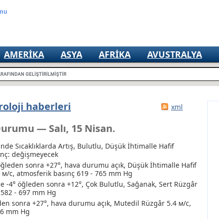
umu
AMERIKA
ASYA
AFRIKA
AVUSTRALYA
oloji haberleri
xml
urumu — Salı, 15 Nisan.
nde Sıcaklıklarda Artış, Bulutlu
, Düşük İhtimalle Hafif
sınç: değişmeyecek
öğleden sonra +27°, hava durumu açık
, Düşük İhtimalle Hafif
7 м/с, atmosferik basınç 619 - 765 mm Hg
 -4° öğleden sonra +12°, Çok Bulutlu
, Sağanak
, Sert Rüzgâr
ç 582 - 697 mm Hg
den sonra +27°, hava durumu açık, Mutedil Rüzgâr 5.4 м/с,
766 mm Hg