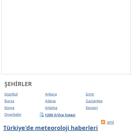
ŞEHIRLER
Istanbul
Ankara
Izmir
Bursa
Adana
Gaziantep
Konya
Antalya
Kayseri
Diyarbakır
1200 il/ilçe listesi
xml
Türkiye'de meteoroloji haberleri