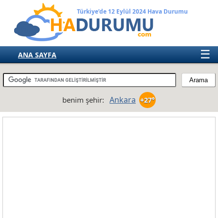
Türkiye’de 12 Eylül 2024 Hava Durumu
☰
ANA SAYFA
TÜRKİYE
AVRUPA
Ankara
benim şehir:
+27°
AMERIKA
ASYA
AFRIKA
AVUSTRALYA