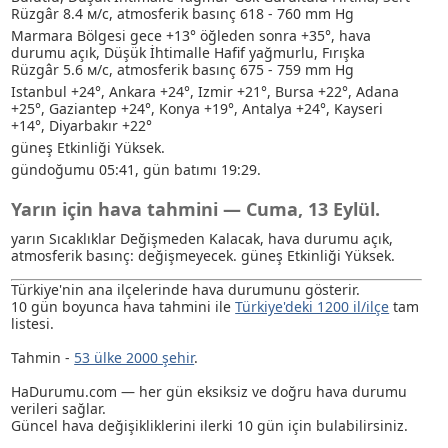
Rüzgâr 8.4 м/с, atmosferik basınç 618 - 760 mm Hg
Marmara Bölgesi gece +13° öğleden sonra +35°, hava
durumu açık
, Düşük İhtimalle Hafif yağmurlu
, Fırışka
Rüzgâr 5.6 м/с, atmosferik basınç 675 - 759 mm Hg
Istanbul +24°, Ankara +24°, Izmir +21°, Bursa +22°, Adana
+25°, Gaziantep +24°, Konya +19°, Antalya +24°, Kayseri
+14°, Diyarbakır +22°
güneş Etkinliği Yüksek.
gündoğumu 05:41, gün batımı 19:29.
Yarın için hava tahmini — Cuma, 13 Eylül.
yarın Sıcaklıklar Değişmeden Kalacak, hava durumu açık,
atmosferik basınç: değişmeyecek. güneş Etkinliği Yüksek.
Türkiye'nin ana ilçelerinde hava durumunu gösterir.
10 gün boyunca hava tahmini ile
Türkiye'deki 1200 il/ilçe
tam
listesi.
Tahmin -
53 ülke 2000 şehir
.
HaDurumu.com — her gün eksiksiz ve doğru hava durumu
verileri sağlar.
Güncel hava değişikliklerini ilerki 10 gün için bulabilirsiniz.