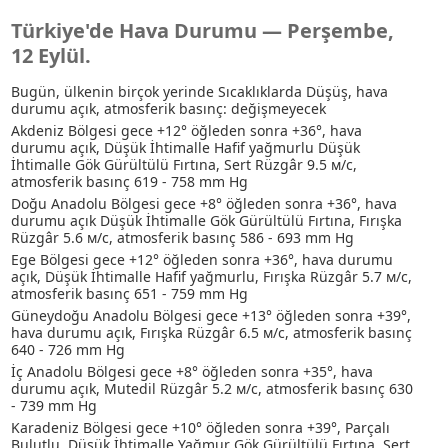
Türkiye'de Hava Durumu — Perşembe,
12 Eylül.
Bugün, ülkenin birçok yerinde Sıcaklıklarda Düşüş, hava
durumu açık, atmosferik basınç: değişmeyecek
Akdeniz Bölgesi gece +12° öğleden sonra +36°, hava
durumu açık
, Düşük İhtimalle Hafif yağmurlu
Düşük
İhtimalle Gök Gürültülü Fırtına
, Sert Rüzgâr 9.5 м/с,
atmosferik basınç 619 - 758 mm Hg
Doğu Anadolu Bölgesi gece +8° öğleden sonra +36°, hava
durumu açık
Düşük İhtimalle Gök Gürültülü Fırtına
, Fırışka
Rüzgâr 5.6 м/с, atmosferik basınç 586 - 693 mm Hg
Ege Bölgesi gece +12° öğleden sonra +36°, hava durumu
açık
, Düşük İhtimalle Hafif yağmurlu
, Fırışka Rüzgâr 5.7 м/с,
atmosferik basınç 651 - 759 mm Hg
Güneydoğu Anadolu Bölgesi gece +13° öğleden sonra +39°,
hava durumu açık, Fırışka Rüzgâr 6.5 м/с, atmosferik basınç
640 - 726 mm Hg
İç Anadolu Bölgesi gece +8° öğleden sonra +35°, hava
durumu açık, Mutedil Rüzgâr 5.2 м/с, atmosferik basınç 630
- 739 mm Hg
Karadeniz Bölgesi gece +10° öğleden sonra +39°, Parçalı
Bulutlu
, Düşük İhtimalle Yağmur
Gök Gürültülü Fırtına
, Sert