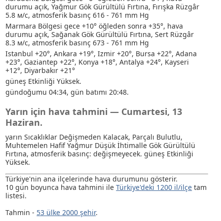
durumu açık
, Yağmur
Gök Gürültülü Fırtına
, Fırışka Rüzgâr
5.8 м/с, atmosferik basınç 616 - 761 mm Hg
Marmara Bölgesi gece +10° öğleden sonra +35°, hava
durumu açık
, Sağanak
Gök Gürültülü Fırtına
, Sert Rüzgâr
8.3 м/с, atmosferik basınç 673 - 761 mm Hg
Istanbul +20°, Ankara +19°, Izmir +20°, Bursa +22°, Adana
+23°, Gaziantep +22°, Konya +18°, Antalya +24°, Kayseri
+12°, Diyarbakır +21°
güneş Etkinliği Yüksek.
gündoğumu 04:34, gün batımı 20:48.
Yarın için hava tahmini — Cumartesi, 13
Haziran.
yarın Sıcaklıklar Değişmeden Kalacak, Parçalı Bulutlu
,
Muhtemelen Hafif Yağmur
Düşük İhtimalle Gök Gürültülü
Fırtına
, atmosferik basınç: değişmeyecek. güneş Etkinliği
Yüksek.
Türkiye'nin ana ilçelerinde hava durumunu gösterir.
10 gün boyunca hava tahmini ile
Türkiye'deki 1200 il/ilçe
tam
listesi.
Tahmin -
53 ülke 2000 şehir
.