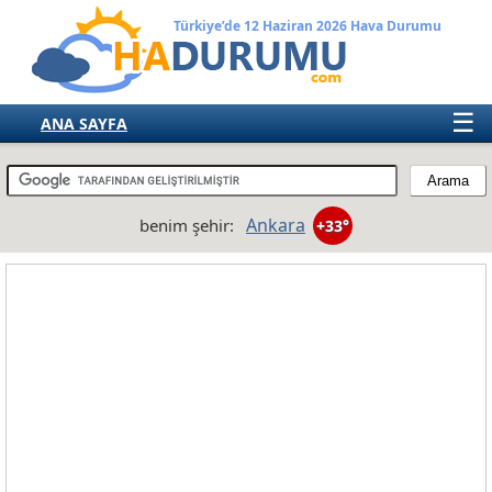
Türkiye’de 12 Haziran 2026 Hava Durumu
☰
ANA SAYFA
TÜRKİYE
AVRUPA
Ankara
benim şehir:
+33°
AMERIKA
ASYA
AFRIKA
AVUSTRALYA