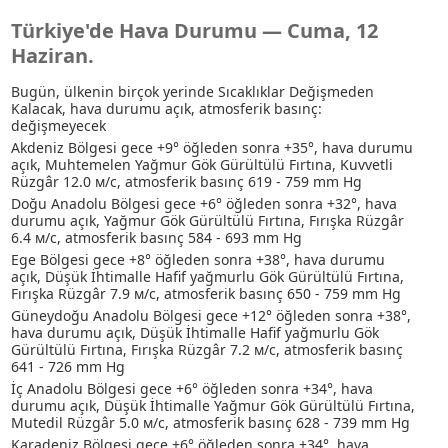
Türkiye'de Hava Durumu — Cuma, 12
Haziran.
Bugün, ülkenin birçok yerinde Sıcaklıklar Değişmeden
Kalacak, hava durumu açık, atmosferik basınç:
değişmeyecek
Akdeniz Bölgesi gece +9° öğleden sonra +35°, hava durumu
açık
, Muhtemelen Yağmur
Gök Gürültülü Fırtına
, Kuvvetli
Rüzgâr 12.0 м/с, atmosferik basınç 619 - 759 mm Hg
Doğu Anadolu Bölgesi gece +6° öğleden sonra +32°, hava
durumu açık
, Yağmur
Gök Gürültülü Fırtına
, Fırışka Rüzgâr
6.4 м/с, atmosferik basınç 584 - 693 mm Hg
Ege Bölgesi gece +8° öğleden sonra +38°, hava durumu
açık
, Düşük İhtimalle Hafif yağmurlu
Gök Gürültülü Fırtına
,
Fırışka Rüzgâr 7.9 м/с, atmosferik basınç 650 - 759 mm Hg
Güneydoğu Anadolu Bölgesi gece +12° öğleden sonra +38°,
hava durumu açık
, Düşük İhtimalle Hafif yağmurlu
Gök
Gürültülü Fırtına
, Fırışka Rüzgâr 7.2 м/с, atmosferik basınç
641 - 726 mm Hg
İç Anadolu Bölgesi gece +6° öğleden sonra +34°, hava
durumu açık
, Düşük İhtimalle Yağmur
Gök Gürültülü Fırtına
,
Mutedil Rüzgâr 5.0 м/с, atmosferik basınç 628 - 739 mm Hg
Karadeniz Bölgesi gece +6° öğleden sonra +34°, hava