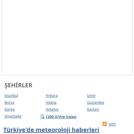
ŞEHIRLER
Istanbul
Ankara
Izmir
Bursa
Adana
Gaziantep
Konya
Antalya
Kayseri
Diyarbakır
1200 il/ilçe listesi
xml
Türkiye'de meteoroloji haberleri