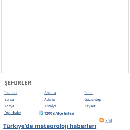
ŞEHIRLER
Istanbul
Ankara
Izmir
Bursa
Adana
Gaziantep
Konya
Antalya
Kayseri
Diyarbakır
1200 il/ilçe listesi
xml
Türkiye'de meteoroloji haberleri