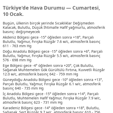
Türkiye'de Hava Durumu — Cumartesi,
10 Ocak.
Bugün, ülkenin birçok yerinde Sıcaklıklar Değişmeden
Kalacak, Bulutlu
, Düşük İhtimalle Hafif yağmurlu
, atmosferik
basınç: değişmeyecek
Akdeniz Bölgesi gece -15° öğleden sonra +18°, Parçalı
Bulutlu
, Yağmur
, Fırışka Rüzgâr 7.6 м/с, atmosferik basınç
611 - 763 mm Hg
Doğu Anadolu Bölgesi gece -15° öğleden sonra +6°, Parçalı
Bulutlu
, Yağmur
, Fırışka Rüzgâr 5.5 м/с, atmosferik basınç
576 - 698 mm Hg
Ege Bölgesi gece -4° öğleden sonra +20°, Çok Bulutlu
,
Sağanak
Muhtemelen Gök Gürültülü Fırtına
, Kuvvetli Rüzgâr
12.0 м/с, atmosferik basınç 642 - 759 mm Hg
Güneydoğu Anadolu Bölgesi gece -10° öğleden sonra +13°,
Parçalı Bulutlu
, Yağmur
, Fırışka Rüzgâr 6.1 м/с, atmosferik
basınç 640 - 735 mm Hg
İç Anadolu Bölgesi gece -15° öğleden sonra +14°, Parçalı
Bulutlu
, Muhtemelen Hafif Yağmur
, Fırışka Rüzgâr 7.9 м/с,
atmosferik basınç 623 - 731 mm Hg
Karadeniz Bölgesi gece -14° öğleden sonra +18°, Bulutlu
,
Sağanak
, Sert Rüzgâr 9.7 м/с, atmosferik basınç 610 - 756