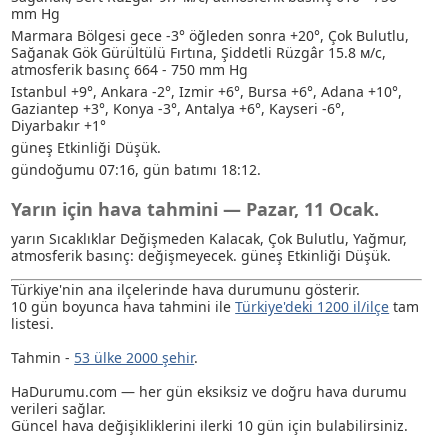
mm Hg
Marmara Bölgesi gece -3° öğleden sonra +20°, Çok Bulutlu
,
Sağanak
Gök Gürültülü Fırtına
, Şiddetli Rüzgâr 15.8 м/с,
atmosferik basınç 664 - 750 mm Hg
Istanbul +9°, Ankara -2°, Izmir +6°, Bursa +6°, Adana +10°,
Gaziantep +3°, Konya -3°, Antalya +6°, Kayseri -6°,
Diyarbakır +1°
güneş Etkinliği Düşük.
gündoğumu 07:16, gün batımı 18:12.
Yarın için hava tahmini — Pazar, 11 Ocak.
yarın Sıcaklıklar Değişmeden Kalacak, Çok Bulutlu
, Yağmur
,
atmosferik basınç: değişmeyecek. güneş Etkinliği Düşük.
Türkiye'nin ana ilçelerinde hava durumunu gösterir.
10 gün boyunca hava tahmini ile
Türkiye'deki 1200 il/ilçe
tam
listesi.
Tahmin -
53 ülke 2000 şehir
.
HaDurumu.com — her gün eksiksiz ve doğru hava durumu
verileri sağlar.
Güncel hava değişikliklerini ilerki 10 gün için bulabilirsiniz.