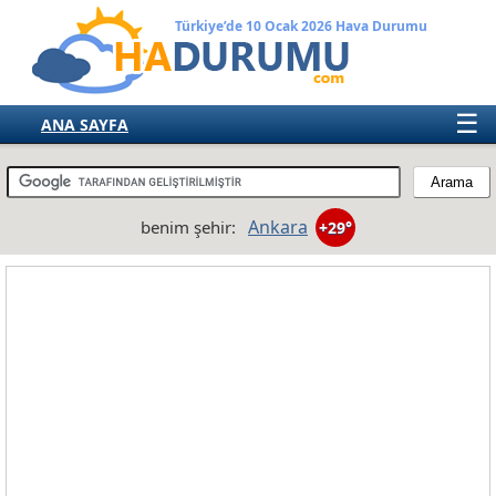
Türkiye’de 10 Ocak 2026 Hava Durumu
☰
ANA SAYFA
TÜRKİYE
AVRUPA
Ankara
benim şehir:
+29°
AMERIKA
ASYA
AFRIKA
AVUSTRALYA