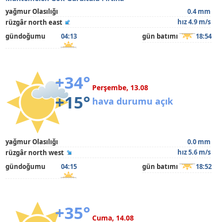
yağmur Olasılığı
0.4 mm
hız 4.9 m/s
rüzgâr north east
gündoğumu
04:13
gün batımı
18:54
+34°
Perşembe, 13.08
+15°
hava durumu açık
yağmur Olasılığı
0.0 mm
hız 5.6 m/s
rüzgâr north west
gündoğumu
04:15
gün batımı
18:52
+35°
Cuma, 14.08