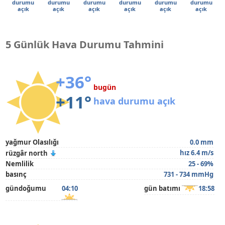
durumu
durumu
durumu
durumu
durumu
durumu
açık
açık
açık
açık
açık
açık
5 Günlük Hava Durumu Tahmini
+36°
bugün
+11°
hava durumu açık
yağmur Olasılığı
0.0 mm
hız 6.4 m/s
rüzgâr north
Nemlilik
25 - 69%
basınç
731 - 734 mmHg
gündoğumu
04:10
gün batımı
18:58