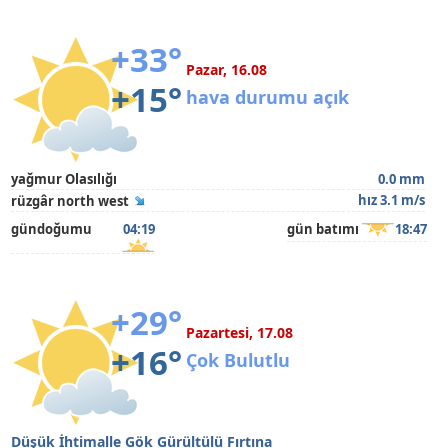
+33°
Pazar, 16.08
+15°
hava durumu açık
yağmur Olasılığı
0.0 mm
hız 3.1 m/s
rüzgâr north west
gündoğumu
04:19
gün batımı
18:47
+29°
Pazartesi, 17.08
+16°
Çok Bulutlu
Düşük İhtimalle Gök Gürültülü Fırtına