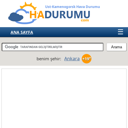
Ust-Kamenogorsk Hava Durumu
☰
ANA SAYFA
TÜRKİYE
AVRUPA
Ankara
benim şehir:
+19°
AMERIKA
ASYA
AFRIKA
AVUSTRALYA