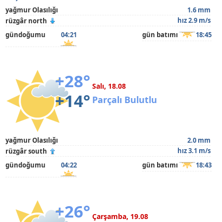
yağmur Olasılığı
1.6 mm
hız 2.9 m/s
rüzgâr north
gündoğumu
04:21
gün batımı
18:45
+28°
Salı, 18.08
+14°
Parçalı Bulutlu
yağmur Olasılığı
2.0 mm
hız 3.1 m/s
rüzgâr south
gündoğumu
04:22
gün batımı
18:43
+26°
Çarşamba, 19.08