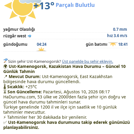
+13°
Parçalı Bulutlu
yağmur Olasılığı
0.7 mm
hız 3.6 m/s
rüzgâr west
gündoğumu
04:24
gün batımı
18:41
Sizin şehir Ust-Kamenogorsk?
Üst panelde bu şehir ekleyin.
🌍
Ust-Kamenogorsk, Kazakistan Hava Durumu – Güncel 10
Günlük Tahmin
📍
Mevcut Durum:
Ust-Kamenogorsk, East Kazakhstan
bölgesinde hava durumu güncellendi.
🌡
Sıcaklık:
+25°C
⏳
Son Güncelleme:
Pazartesi, Ağustos 10, 2026 08:17
HaDurumu.com, 53 ülke ve 2000’den fazla şehir için doğru ve
güncel hava durumu tahminleri sunar.
Türkiye genelinde 1200 il ve ilçe için saatlik ve 10 günlük
tahminler mevcuttur.
⚡ Tahminler her 30 dakikada bir yenilenir.
✅
Ust-Kamenogorsk hava durumunu takip ederek gününüzü
planlayabilirsiniz.