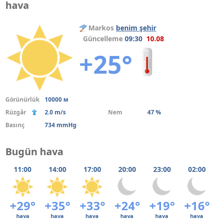
hava
Markos
benim şehir
Güncelleme
09:30
10.08
+25°
Görünürlük
10000 м
Rüzgâr
2.0 m/s
Nem
47 %
Basınç
734 mmHg
Bugün hava
11:00
14:00
17:00
20:00
23:00
02:00
+29°
+35°
+33°
+24°
+19°
+16°
hava
hava
hava
hava
hava
hava