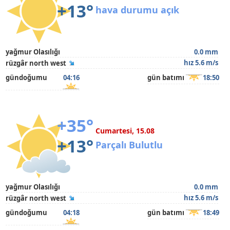
+13°
hava durumu açık
yağmur Olasılığı
0.0 mm
hız 5.6 m/s
rüzgâr north west
gündoğumu
04:16
gün batımı
18:50
+35°
Cumartesi, 15.08
+13°
Parçalı Bulutlu
yağmur Olasılığı
0.0 mm
hız 5.6 m/s
rüzgâr north west
gündoğumu
04:18
gün batımı
18:49