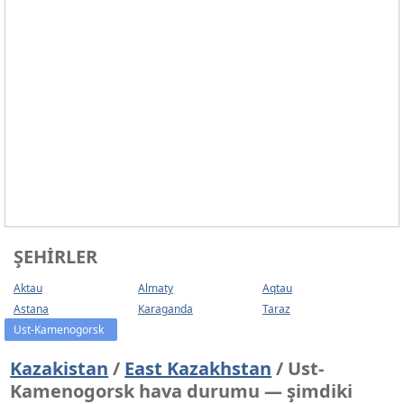
ŞEHIRLER
Aktau
Almaty
Aqtau
Astana
Karaganda
Taraz
Ust-Kamenogorsk
Kazakistan
/
East Kazakhstan
/ Ust-
Kamenogorsk hava durumu — şimdiki