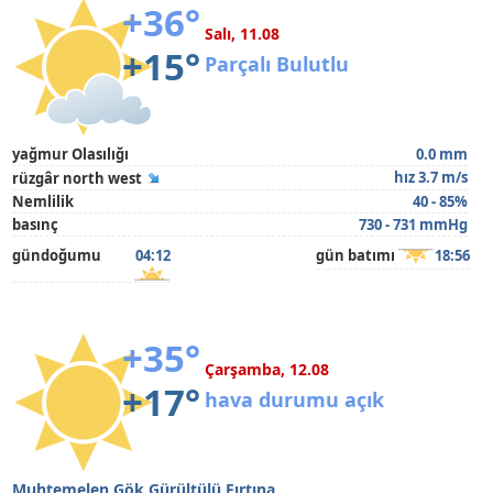
+36°
Salı, 11.08
+15°
Parçalı Bulutlu
yağmur Olasılığı
0.0 mm
hız 3.7 m/s
rüzgâr north west
Nemlilik
40 - 85%
basınç
730 - 731 mmHg
gündoğumu
04:12
gün batımı
18:56
+35°
Çarşamba, 12.08
+17°
hava durumu açık
Muhtemelen Gök Gürültülü Fırtına