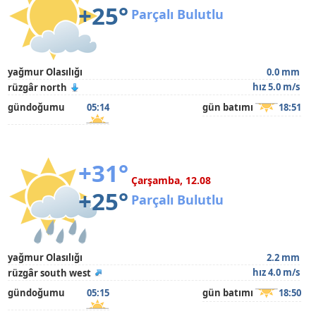
+25°
Parçalı Bulutlu
yağmur Olasılığı
0.0 mm
hız 5.0 m/s
rüzgâr north
gündoğumu
05:14
gün batımı
18:51
+31°
Çarşamba, 12.08
+25°
Parçalı Bulutlu
yağmur Olasılığı
2.2 mm
hız 4.0 m/s
rüzgâr south west
gündoğumu
05:15
gün batımı
18:50