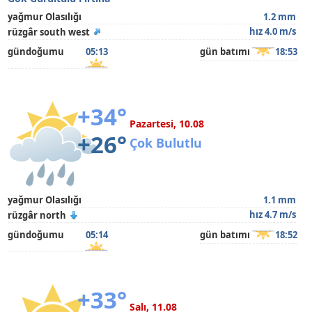
yağmur Olasılığı
1.2 mm
hız 4.0 m/s
rüzgâr south west
gündoğumu
05:13
gün batımı
18:53
+34°
Pazartesi, 10.08
+26°
Çok Bulutlu
yağmur Olasılığı
1.1 mm
hız 4.7 m/s
rüzgâr north
gündoğumu
05:14
gün batımı
18:52
+33°
Salı, 11.08