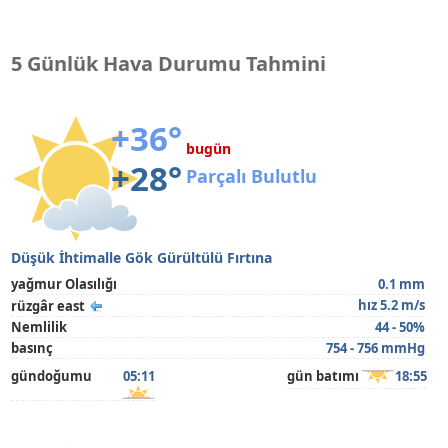
5 Günlük Hava Durumu Tahmini
+36°
bugün
+28°
Parçalı Bulutlu
Düşük İhtimalle Gök Gürültülü Fırtına
yağmur Olasılığı
0.1 mm
hız 5.2 m/s
rüzgâr east
Nemlilik
44 - 50%
basınç
754 - 756 mmHg
gündoğumu
05:11
gün batımı
18:55