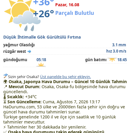
+36°
Pazar, 16.08
+26°
Parçalı Bulutlu
Düşük İhtimalle Gök Gürültülü Fırtına
yağmur Olasılığı
3.1 mm
hız 3.0 m/s
rüzgâr west
gündoğumu
05:18
gün batımı
18:45
Sizin şehir Osaka?
Üst panelde bu şehir ekleyin.
🌍
Osaka, Japonya Hava Durumu – Güncel 10 Günlük Tahmin
📍
Mevcut Durum:
Osaka, Osaka-fu bölgesinde hava durumu
güncellendi.
🌡
Sıcaklık:
+34°C
⏳
Son Güncelleme:
Cuma, Ağustos 7, 2026 13:17
HaDurumu.com, 53 ülke ve 2000’den fazla şehir için doğru ve
güncel hava durumu tahminleri sunar.
Türkiye genelinde 1200 il ve ilçe için saatlik ve 10 günlük
tahminler mevcuttur.
⚡ Tahminler her 30 dakikada bir yenilenir.
✅
Osaka hava durumunu takip ederek gününüzü