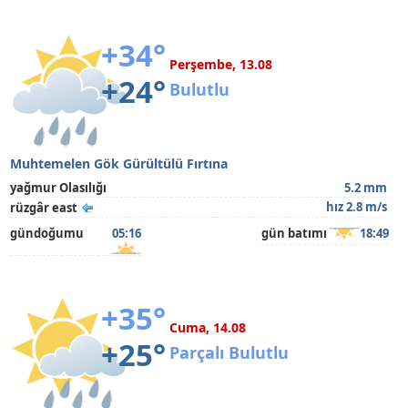
+34°
Perşembe, 13.08
+24°
Bulutlu
Muhtemelen Gök Gürültülü Fırtına
yağmur Olasılığı
5.2 mm
hız 2.8 m/s
rüzgâr east
gündoğumu
05:16
gün batımı
18:49
+35°
Cuma, 14.08
+25°
Parçalı Bulutlu