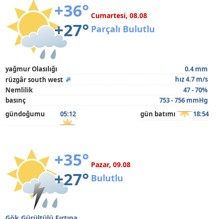
+36°
Cumartesi, 08.08
+27°
Parçalı Bulutlu
yağmur Olasılığı
0.4 mm
hız 4.7 m/s
rüzgâr south west
Nemlilik
47 - 70%
basınç
753 - 756 mmHg
gündoğumu
05:12
gün batımı
18:54
+35°
Pazar, 09.08
+27°
Bulutlu
Gök Gürültülü Fırtına