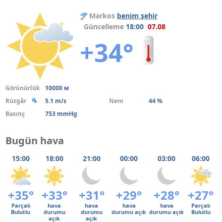
Markos
benim şehir
Güncelleme
18:00
07.08
+34°
Görünürlük
10000 м
Rüzgâr
5.1 m/s
Nem
44 %
Basınç
753 mmHg
Bugün hava
15:00
18:00
21:00
00:00
03:00
06:00
+35°
+33°
+31°
+29°
+28°
+27°
Parçalı
hava
hava
hava
hava
Parçalı
Bulutlu
durumu
durumu
durumu açık
durumu açık
Bulutlu
açık
açık