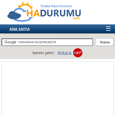
Osaka Hava Durumu
☰
ANA SAYFA
TÜRKİYE
AVRUPA
Ankara
benim şehir:
+31°
AMERIKA
ASYA
AFRIKA
AVUSTRALYA