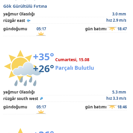
Gök Gürültülü Fırtına
yağmur Olasılığı
3.0 mm
hız 2.9 m/s
rüzgâr east
gündoğumu
05:17
gün batımı
18:47
+35°
Cumartesi, 15.08
+26°
Parçalı Bulutlu
yağmur Olasılığı
5.3 mm
hız 3.3 m/s
rüzgâr south west
gündoğumu
05:17
gün batımı
18:46