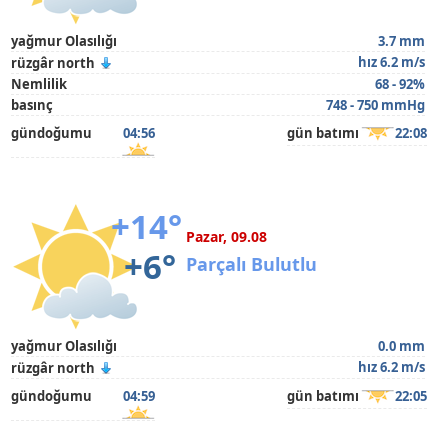
yağmur Olasılığı
3.7 mm
hız 6.2 m/s
rüzgâr north
Nemlilik
68 - 92%
basınç
748 - 750 mmHg
gündoğumu
04:56
gün batımı
22:08
+14°
Pazar, 09.08
+6°
Parçalı Bulutlu
yağmur Olasılığı
0.0 mm
hız 6.2 m/s
rüzgâr north
gündoğumu
04:59
gün batımı
22:05