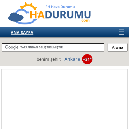
FH Hava Durumu
☰
ANA SAYFA
TÜRKİYE
AVRUPA
Ankara
benim şehir:
+31°
AMERIKA
ASYA
AFRIKA
AVUSTRALYA