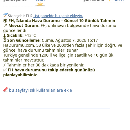
Sizin şehir FH?
Üst panelde bu şehir ekleyin.
🌍
FH, İzlanda Hava Durumu – Güncel 10 Günlük Tahmin
📍
Mevcut Durum:
FH, unknown bölgesinde hava durumu
güncellendi.
🌡
Sıcaklık:
+13°C
⏳
Son Güncelleme:
Cuma, Ağustos 7, 2026 15:17
HaDurumu.com, 53 ülke ve 2000’den fazla şehir için doğru ve
güncel hava durumu tahminleri sunar.
Türkiye genelinde 1200 il ve ilçe için saatlik ve 10 günlük
tahminler mevcuttur.
⚡ Tahminler her 30 dakikada bir yenilenir.
✅
FH hava durumunu takip ederek gününüzü
planlayabilirsiniz.
bu sayfayı sık kullanılanlara ekle