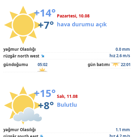
+14°
Pazartesi, 10.08
+7°
hava durumu açık
yağmur Olasılığı
0.0 mm
hız 2.6 m/s
rüzgâr north west
gündoğumu
05:02
gün batımı
22:01
+15°
Salı, 11.08
+8°
Bulutlu
yağmur Olasılığı
1.1 mm
hız 4.2 m/s
rüzgâr south east