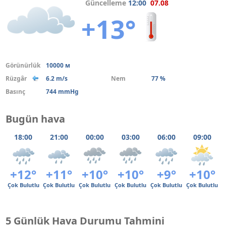
Güncelleme
12:00
07.08
+13°
Görünürlük
10000 м
Rüzgâr
6.2 m/s
Nem
77 %
Basınç
744 mmHg
Bugün hava
18:00
21:00
00:00
03:00
06:00
09:00
+12°
+11°
+10°
+10°
+9°
+10°
Çok Bulutlu
Çok Bulutlu
Çok Bulutlu
Çok Bulutlu
Çok Bulutlu
Çok Bulutlu
5 Günlük Hava Durumu Tahmini