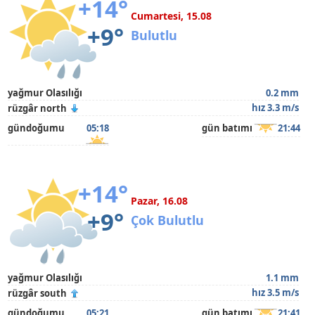
+14°
Cumartesi, 15.08
+9°
Bulutlu
yağmur Olasılığı
0.2 mm
hız 3.3 m/s
rüzgâr north
gündoğumu
05:18
gün batımı
21:44
+14°
Pazar, 16.08
+9°
Çok Bulutlu
yağmur Olasılığı
1.1 mm
hız 3.5 m/s
rüzgâr south
gündoğumu
05:21
gün batımı
21:41