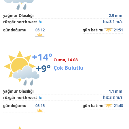
yağmur Olasılığı
2.9 mm
hız 3.1 m/s
rüzgâr north west
gündoğumu
05:12
gün batımı
21:51
+14°
Cuma, 14.08
+9°
Çok Bulutlu
yağmur Olasılığı
1.1 mm
hız 3.8 m/s
rüzgâr north west
gündoğumu
05:15
gün batımı
21:48