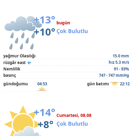
+13°
bugün
+10°
Çok Bulutlu
yağmur Olasılığı
15.0 mm
hız 5.3 m/s
rüzgâr east
Nemlilik
91 - 93%
basınç
747 - 747 mmHg
gündoğumu
04:53
gün batımı
22:12
+14°
Cumartesi, 08.08
+8°
Çok Bulutlu