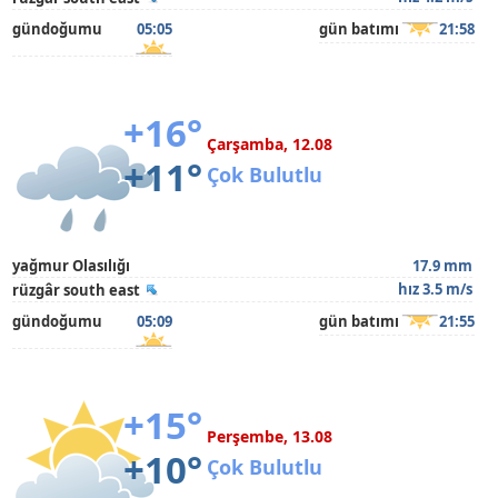
gündoğumu
05:05
gün batımı
21:58
+16°
Çarşamba, 12.08
+11°
Çok Bulutlu
yağmur Olasılığı
17.9 mm
hız 3.5 m/s
rüzgâr south east
gündoğumu
05:09
gün batımı
21:55
+15°
Perşembe, 13.08
+10°
Çok Bulutlu