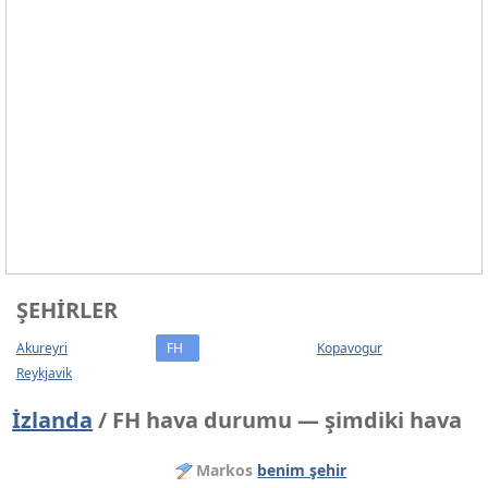
ŞEHIRLER
Akureyri
FH
Kopavogur
Reykjavik
İzlanda
/ FH hava durumu — şimdiki hava
Markos
benim şehir