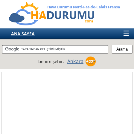
Hava Durumu Nord-Pas-de-Calais Fransa
☰
ANA SAYFA
TÜRKİYE
AVRUPA
Ankara
benim şehir:
+22°
AMERIKA
ASYA
AFRIKA
AVUSTRALYA