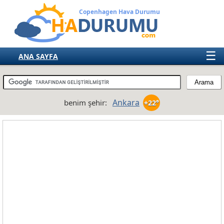
Copenhagen Hava Durumu
☰
ANA SAYFA
TÜRKİYE
AVRUPA
Ankara
benim şehir:
+22°
AMERIKA
ASYA
AFRIKA
AVUSTRALYA