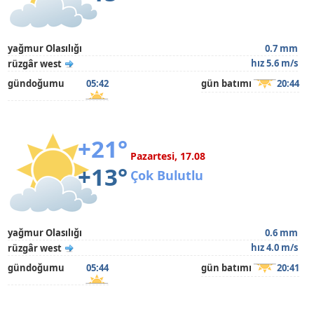
yağmur Olasılığı
0.7 mm
hız 5.6 m/s
rüzgâr west
gündoğumu
05:42
gün batımı
20:44
+21°
Pazartesi, 17.08
+13°
Çok Bulutlu
yağmur Olasılığı
0.6 mm
hız 4.0 m/s
rüzgâr west
gündoğumu
05:44
gün batımı
20:41