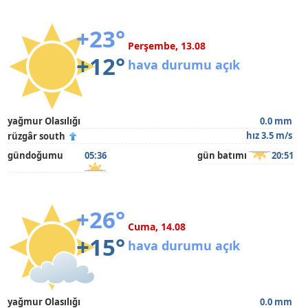
+23°
Perşembe, 13.08
+12°
hava durumu açık
yağmur Olasılığı
0.0 mm
hız 3.5 m/s
rüzgâr south
gündoğumu
05:36
gün batımı
20:51
+26°
Cuma, 14.08
+15°
hava durumu açık
yağmur Olasılığı
0.0 mm