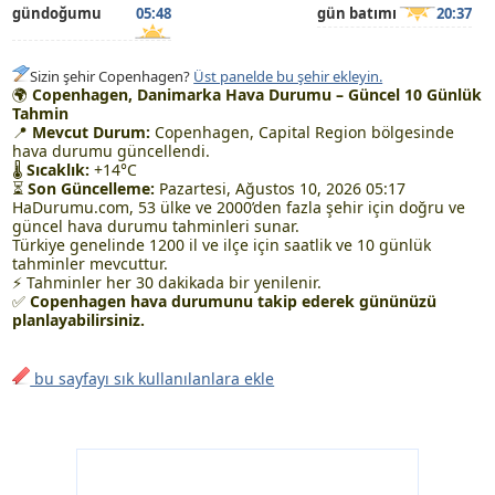
gündoğumu
05:48
gün batımı
20:37
Sizin şehir Copenhagen?
Üst panelde bu şehir ekleyin.
🌍
Copenhagen, Danimarka Hava Durumu – Güncel 10 Günlük
Tahmin
📍
Mevcut Durum:
Copenhagen, Capital Region bölgesinde
hava durumu güncellendi.
🌡
Sıcaklık:
+14°C
⏳
Son Güncelleme:
Pazartesi, Ağustos 10, 2026 05:17
HaDurumu.com, 53 ülke ve 2000’den fazla şehir için doğru ve
güncel hava durumu tahminleri sunar.
Türkiye genelinde 1200 il ve ilçe için saatlik ve 10 günlük
tahminler mevcuttur.
⚡ Tahminler her 30 dakikada bir yenilenir.
✅
Copenhagen hava durumunu takip ederek gününüzü
planlayabilirsiniz.
bu sayfayı sık kullanılanlara ekle