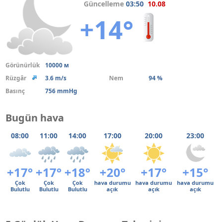
Güncelleme
03:50
10.08
+14°
Görünürlük
10000 м
Rüzgâr
3.6 m/s
Nem
94 %
Basınç
756 mmHg
Bugün hava
08:00
11:00
14:00
17:00
20:00
23:00
+17°
+17°
+18°
+20°
+17°
+15°
Çok
Çok
Çok
hava durumu
hava durumu
hava durumu
Bulutlu
Bulutlu
Bulutlu
açık
açık
açık