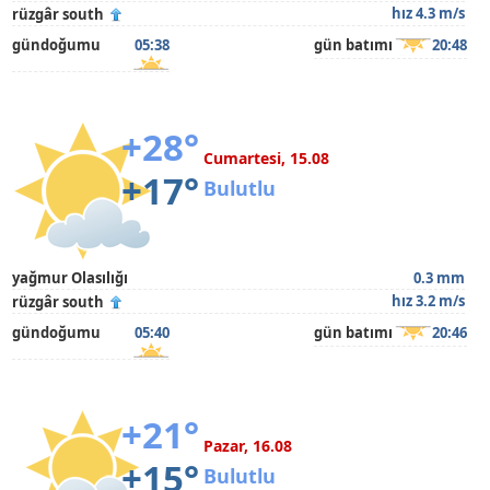
hız 4.3 m/s
rüzgâr south
gündoğumu
05:38
gün batımı
20:48
+28°
Cumartesi, 15.08
+17°
Bulutlu
yağmur Olasılığı
0.3 mm
hız 3.2 m/s
rüzgâr south
gündoğumu
05:40
gün batımı
20:46
+21°
Pazar, 16.08
+15°
Bulutlu