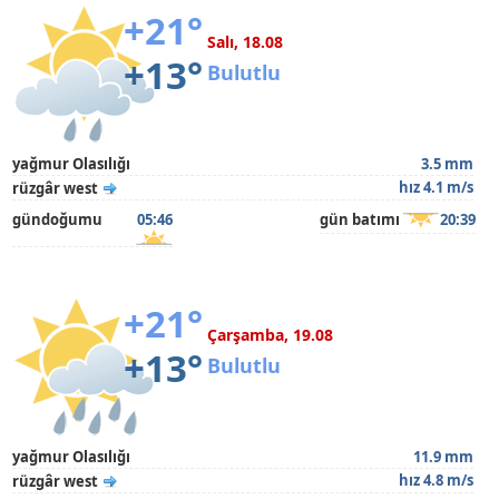
+21°
Salı, 18.08
+13°
Bulutlu
yağmur Olasılığı
3.5 mm
hız 4.1 m/s
rüzgâr west
gündoğumu
05:46
gün batımı
20:39
+21°
Çarşamba, 19.08
+13°
Bulutlu
yağmur Olasılığı
11.9 mm
hız 4.8 m/s
rüzgâr west