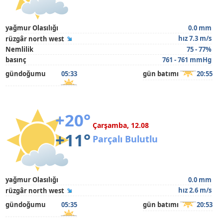
yağmur Olasılığı
0.0 mm
hız 7.3 m/s
rüzgâr north west
Nemlilik
75 - 77%
basınç
761 - 761 mmHg
gündoğumu
05:33
gün batımı
20:55
+20°
Çarşamba, 12.08
+11°
Parçalı Bulutlu
yağmur Olasılığı
0.0 mm
hız 2.6 m/s
rüzgâr north west
gündoğumu
05:35
gün batımı
20:53