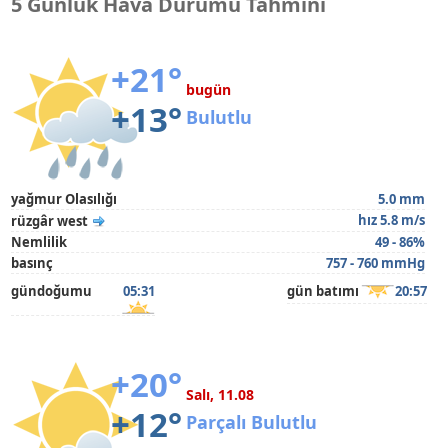
5 Günlük Hava Durumu Tahmini
+21°
bugün
+13°
Bulutlu
yağmur Olasılığı
5.0 mm
hız 5.8 m/s
rüzgâr west
Nemlilik
49 - 86%
basınç
757 - 760 mmHg
gündoğumu
05:31
gün batımı
20:57
+20°
Salı, 11.08
+12°
Parçalı Bulutlu