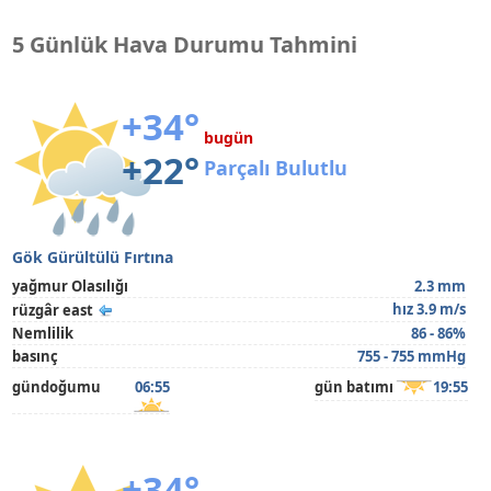
5 Günlük Hava Durumu Tahmini
+34°
bugün
+22°
Parçalı Bulutlu
Gök Gürültülü Fırtına
yağmur Olasılığı
2.3 mm
hız 3.9 m/s
rüzgâr east
Nemlilik
86 - 86%
basınç
755 - 755 mmHg
gündoğumu
06:55
gün batımı
19:55
+34°