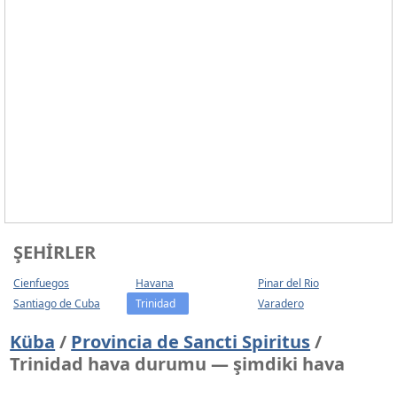
ŞEHIRLER
Cienfuegos
Havana
Pinar del Rio
Santiago de Cuba
Trinidad
Varadero
Küba
/
Provincia de Sancti Spiritus
/
Trinidad hava durumu — şimdiki hava