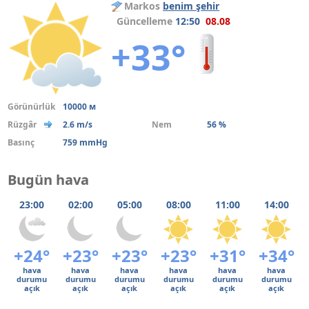
Markos
benim şehir
Güncelleme
12:50
08.08
+33°
Görünürlük
10000 м
Rüzgâr
2.6 m/s
Nem
56 %
Basınç
759 mmHg
Bugün hava
23:00
02:00
05:00
08:00
11:00
14:00
+24°
+23°
+23°
+23°
+31°
+34°
hava
hava
hava
hava
hava
hava
durumu
durumu
durumu
durumu
durumu
durumu
açık
açık
açık
açık
açık
açık