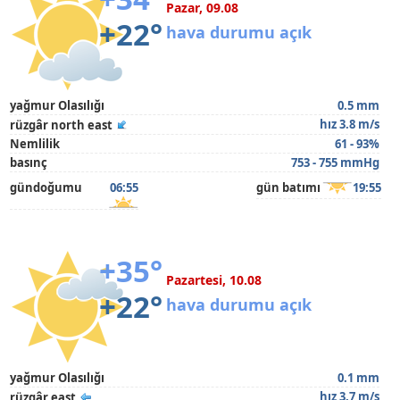
Pazar, 09.08
+22°
hava durumu açık
yağmur Olasılığı
0.5 mm
hız 3.8 m/s
rüzgâr north east
Nemlilik
61 - 93%
basınç
753 - 755 mmHg
gündoğumu
06:55
gün batımı
19:55
+35°
Pazartesi, 10.08
+22°
hava durumu açık
yağmur Olasılığı
0.1 mm
hız 3.7 m/s
rüzgâr east