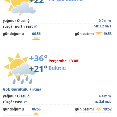
yağmur Olasılığı
0.0 mm
hız 3.2 m/s
rüzgâr north east
gündoğumu
06:56
gün batımı
19:53
+36°
Perşembe, 13.08
+21°
Bulutlu
Gök Gürültülü Fırtına
yağmur Olasılığı
4.4 mm
hız 3.6 m/s
rüzgâr east
gündoğumu
06:56
gün batımı
19:52