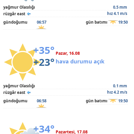
yağmur Olasılığı
0.5 mm
hız 4.1 m/s
rüzgâr east
gündoğumu
06:57
gün batımı
19:50
+35°
Pazar, 16.08
+23°
hava durumu açık
yağmur Olasılığı
0.1 mm
hız 4.2 m/s
rüzgâr east
gündoğumu
06:58
gün batımı
19:50
+34°
Pazartesi, 17.08