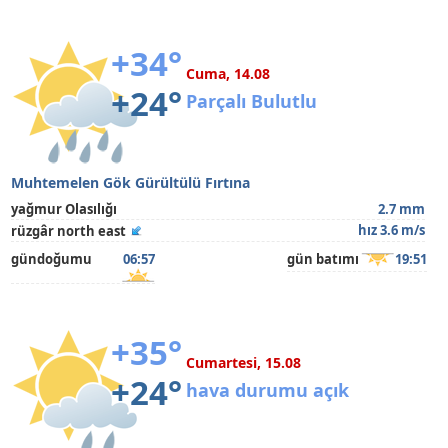
+34°
Cuma, 14.08
+24°
Parçalı Bulutlu
Muhtemelen Gök Gürültülü Fırtına
yağmur Olasılığı
2.7 mm
hız 3.6 m/s
rüzgâr north east
gündoğumu
06:57
gün batımı
19:51
+35°
Cumartesi, 15.08
+24°
hava durumu açık