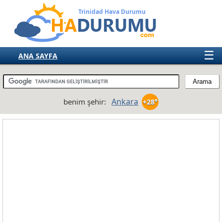
Trinidad Hava Durumu
☰
ANA SAYFA
TÜRKİYE
AVRUPA
Ankara
benim şehir:
+28°
AMERIKA
ASYA
AFRIKA
AVUSTRALYA