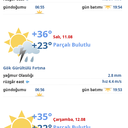
gündoğumu
06:55
gün batımı
19:54
+36°
Salı, 11.08
+23°
Parçalı Bulutlu
Gök Gürültülü Fırtına
yağmur Olasılığı
2.8 mm
hız 4.4 m/s
rüzgâr east
gündoğumu
06:56
gün batımı
19:53
+35°
Çarşamba, 12.08
+22°
Parçalı Bulutlu