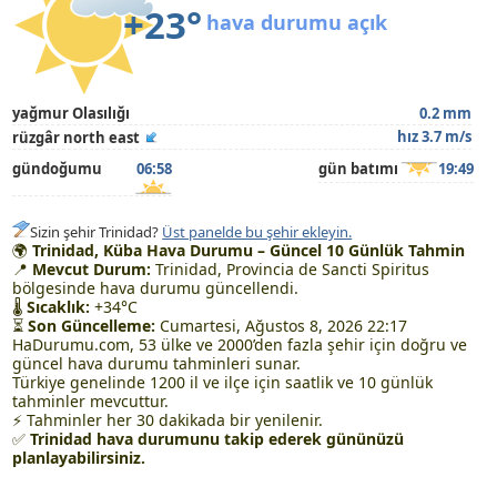
+23°
hava durumu açık
yağmur Olasılığı
0.2 mm
hız 3.7 m/s
rüzgâr north east
gündoğumu
06:58
gün batımı
19:49
Sizin şehir Trinidad?
Üst panelde bu şehir ekleyin.
🌍
Trinidad, Küba Hava Durumu – Güncel 10 Günlük Tahmin
📍
Mevcut Durum:
Trinidad, Provincia de Sancti Spiritus
bölgesinde hava durumu güncellendi.
🌡
Sıcaklık:
+34°C
⏳
Son Güncelleme:
Cumartesi, Ağustos 8, 2026 22:17
HaDurumu.com, 53 ülke ve 2000’den fazla şehir için doğru ve
güncel hava durumu tahminleri sunar.
Türkiye genelinde 1200 il ve ilçe için saatlik ve 10 günlük
tahminler mevcuttur.
⚡ Tahminler her 30 dakikada bir yenilenir.
✅
Trinidad hava durumunu takip ederek gününüzü
planlayabilirsiniz.