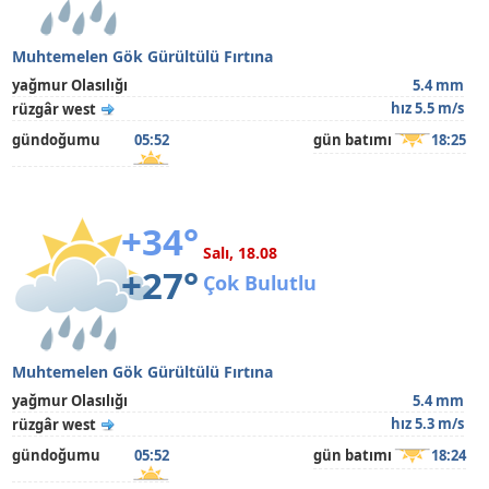
Muhtemelen Gök Gürültülü Fırtına
yağmur Olasılığı
5.4 mm
hız 5.5 m/s
rüzgâr west
gündoğumu
05:52
gün batımı
18:25
+34°
Salı, 18.08
+27°
Çok Bulutlu
Muhtemelen Gök Gürültülü Fırtına
yağmur Olasılığı
5.4 mm
hız 5.3 m/s
rüzgâr west
gündoğumu
05:52
gün batımı
18:24