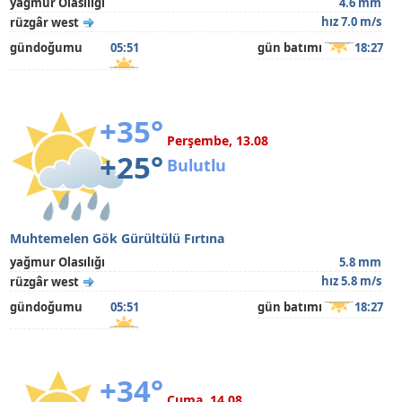
yağmur Olasılığı
4.6 mm
hız 7.0 m/s
rüzgâr west
gündoğumu
05:51
gün batımı
18:27
+35°
Perşembe, 13.08
+25°
Bulutlu
Muhtemelen Gök Gürültülü Fırtına
yağmur Olasılığı
5.8 mm
hız 5.8 m/s
rüzgâr west
gündoğumu
05:51
gün batımı
18:27
+34°
Cuma, 14.08