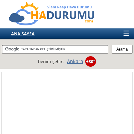
Siem Reap Hava Durumu
☰
ANA SAYFA
TÜRKİYE
AVRUPA
Ankara
benim şehir:
+30°
AMERIKA
ASYA
AFRIKA
AVUSTRALYA