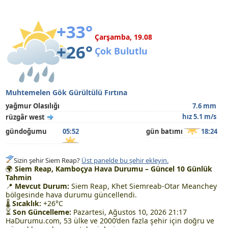
+33°
Çarşamba, 19.08
+26°
Çok Bulutlu
Muhtemelen Gök Gürültülü Fırtına
yağmur Olasılığı
7.6 mm
hız 5.1 m/s
rüzgâr west
gündoğumu
05:52
gün batımı
18:24
Sizin şehir Siem Reap?
Üst panelde bu şehir ekleyin.
🌍
Siem Reap, Kamboçya Hava Durumu – Güncel 10 Günlük
Tahmin
📍
Mevcut Durum:
Siem Reap, Khet Siemreab-Otar Meanchey
bölgesinde hava durumu güncellendi.
🌡
Sıcaklık:
+26°C
⏳
Son Güncelleme:
Pazartesi, Ağustos 10, 2026 21:17
HaDurumu.com, 53 ülke ve 2000’den fazla şehir için doğru ve