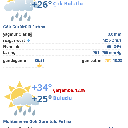
+26°
Çok Bulutlu
Gök Gürültülü Fırtına
yağmur Olasılığı
3.0 mm
hız 6.2 m/s
rüzgâr west
Nemlilik
65 - 84%
basınç
751 - 755 mmHg
gündoğumu
05:51
gün batımı
18:28
+34°
Çarşamba, 12.08
+25°
Bulutlu
Muhtemelen Gök Gürültülü Fırtına