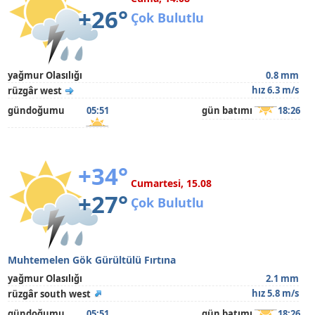
+26°
Çok Bulutlu
yağmur Olasılığı
0.8 mm
hız 6.3 m/s
rüzgâr west
gündoğumu
05:51
gün batımı
18:26
+34°
Cumartesi, 15.08
+27°
Çok Bulutlu
Muhtemelen Gök Gürültülü Fırtına
yağmur Olasılığı
2.1 mm
hız 5.8 m/s
rüzgâr south west
gündoğumu
05:51
gün batımı
18:26