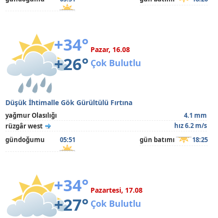
+34°
Pazar, 16.08
+26°
Çok Bulutlu
Düşük İhtimalle Gök Gürültülü Fırtına
yağmur Olasılığı
4.1 mm
hız 6.2 m/s
rüzgâr west
gündoğumu
05:51
gün batımı
18:25
+34°
Pazartesi, 17.08
+27°
Çok Bulutlu