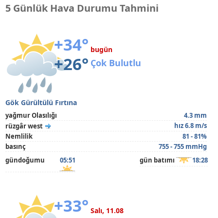
5 Günlük Hava Durumu Tahmini
+34°
bugün
+26°
Çok Bulutlu
Gök Gürültülü Fırtına
yağmur Olasılığı
4.3 mm
hız 6.8 m/s
rüzgâr west
Nemlilik
81 - 81%
basınç
755 - 755 mmHg
gündoğumu
05:51
gün batımı
18:28
+33°
Salı, 11.08